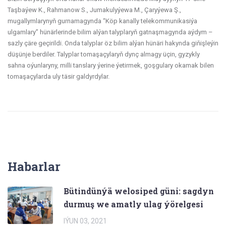
Taşbaýew K., Rahmanow S., Jumakulyýewa M., Çaryýewa Ş.,
mugallymlarynyň gurnamagynda “Köp kanally telekommunikasiýa
ulgamlary” hünärlerinde bilim alýan talyplaryň gatnaşmagynda aýdym –
sazly çäre geçirildi. Onda talyplar öz bilim alýan hünäri hakynda giňişleýin
düşünje berdiler. Talyplar tomaşaçylaryň dynç almagy üçin, gyzykly
sahna oýunlaryny, milli tanslary ýerine ýetirmek, goşgulary okamak bilen
tomaşaçylarda uly täsir galdyrdylar.
Habarlar
Bütindünýä welosiped güni: sagdyn
durmuş we amatly ulag ýörelgesi
IÝUN 03, 2021