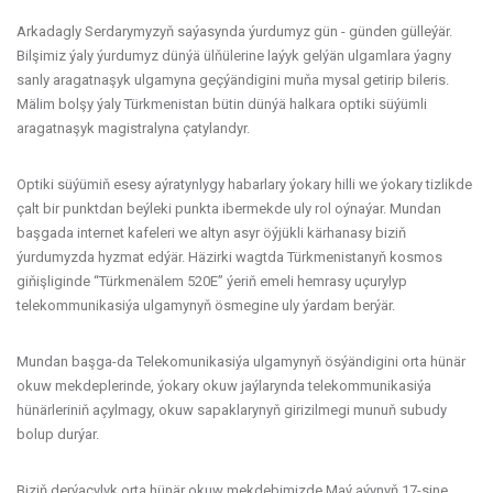
Arkadagly Serdarymyzyň saýasynda ýurdumyz gün - günden gülleýär.
Bilşimiz ýaly ýurdumyz dünýä ülňülerine laýyk gelýän ulgamlara ýagny
sanly aragatnaşyk ulgamyna geçýändigini muňa mysal getirip bileris.
Mälim bolşy ýaly Türkmenistan bütin dünýä halkara optiki süýümli
aragatnaşyk magistralyna çatylandyr.
Optiki süýümiň esesy aýratynlygy habarlary ýokary hilli we ýokary tizlikde
çalt bir punktdan beýleki punkta ibermekde uly rol oýnaýar. Mundan
başgada internet kafeleri we altyn asyr öýjükli kärhanasy biziň
ýurdumyzda hyzmat edýär. Häzirki wagtda Türkmenistanyň kosmos
giňişliginde “Türkmenälem 520E” ýeriň emeli hemrasy uçurylyp
telekommunikasiýa ulgamynyň ösmegine uly ýardam berýär.
Mundan başga-da Telekomunikasiýa ulgamynyň ösýändigini orta hünär
okuw mekdeplerinde, ýokary okuw jaýlarynda telekommunikasiýa
hünärleriniň açylmagy, okuw sapaklarynyň girizilmegi munuň subudy
bolup durýar.
Biziň derýaçylyk orta hünär okuw mekdebimizde Maý aýynyň 17-sine