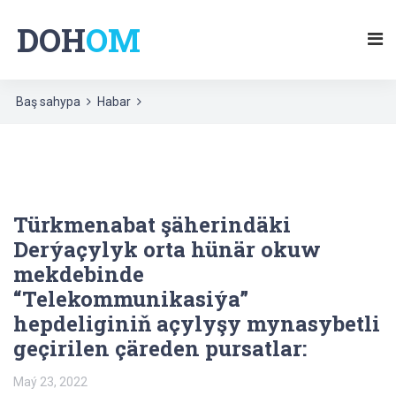
DOH
OM
Baş sahypa
Habar
Türkmenabat şäherindäki
Derýaçylyk orta hünär okuw
mekdebinde
“Telekommunikasiýa”
hepdeliginiň açylyşy mynasybetli
geçirilen çäreden pursatlar:
Maý 23, 2022