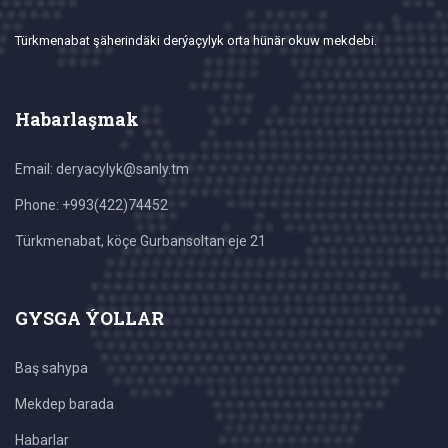
Türkmenabat şäherindäki derýaçylyk orta hünär okuw mekdebi.
Habarlaşmak
Email: deryacylyk@sanly.tm
Phone: +993(422)74452
Türkmenabat, köçe Gurbansoltan eje 21
GYSGA ÝOLLAR
Baş sahypa
Mekdep barada
Habarlar