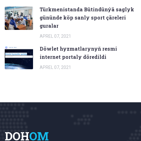
Türkmenistanda Bütindünýä saglyk
gününde köp sanly sport çäreleri
guralar
APREL 07, 2021
Döwlet hyzmatlarynyň resmi
internet portaly döredildi
APREL 07, 2021
DOH
OM