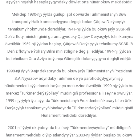
aşyrýan hojalyk hasaplaşygyndaky döwlet orta hünär okuw mekdebidir.
Mekdep 1930-njy ýylda gurlup, şol döwürde Türkmenistanyň Suw
transporty Halk komissarlygyna degişli bolan Çärjew Derýaçylyk
tehnikumy hökmünde döredilýär. 1941-nji ýylda bu okuw jaýy SSSR-iň
Deňiz floty ministrliginiň garamagyndaky Çärjew Derýaçylyk tehnikumyna
öwrülýär. 1952-nji ýyldan başlap, Çärjewiň Derýaçylyk tehnikumy SSSR-iň
Deňiz floty we Ýokary Bilim ministrligine degişli edilýär. 1994-nji ýyldan
bu tehnikum Orta Aziýa boýunça Gämiçilik dolanyşygyna degişli edilýär.
1998-nji ýylyň 9-njy dekabrynda bu okuw jaýy Türkmenistanyň Prezidenti
S.A.Nyýazow adyndaky Türkmen derýa parohodçylygynyň işçi
hünärmenleri taýýarlamak boýunça merkezine öwrülýär. 1999-njy ýylda bu
merkez “Türkmenderýaýollary” müdirligiň professional liseýine öwrülýär.
1999-njy ýylyň iýul aýynda Türkmenistanyň Prezidentiniň karary bilen öňki
Derýaçylyk tehnikumynyň binýadynda “Türkmenderýaýollary” müdirliginiň
Hünärment mekdebi döredilýär.
2001-nji ýylyň oktýabrynda bu liseý “Türkmenderýaýollary” müdirliginiň
hünärment mekdebi diýlip atlandyrylýar. 2003-nji ýyldan başlap bu okuw