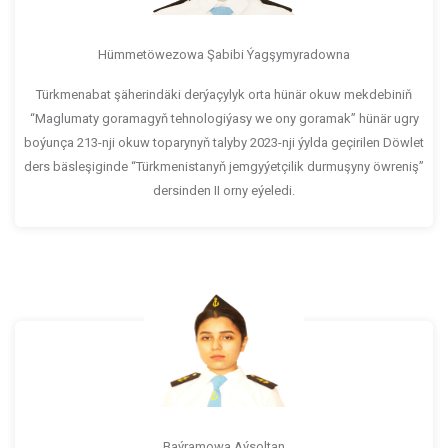
Hümmetöwezowa Şabibi Ýagşymyradowna
Türkmenabat şäherindäki derýaçylyk orta hünär okuw mekdebiniň
“Maglumaty goramagyň tehnologiýasy we ony goramak” hünär ugry
boýunça 213-nji okuw toparynyň talyby 2023-nji ýylda geçirilen Döwlet
ders bäsleşiginde “Türkmenistanyň jemgyýetçilik durmuşyny öwreniş”
dersinden II orny eýeledi.
Baýramowa Aýsoltan