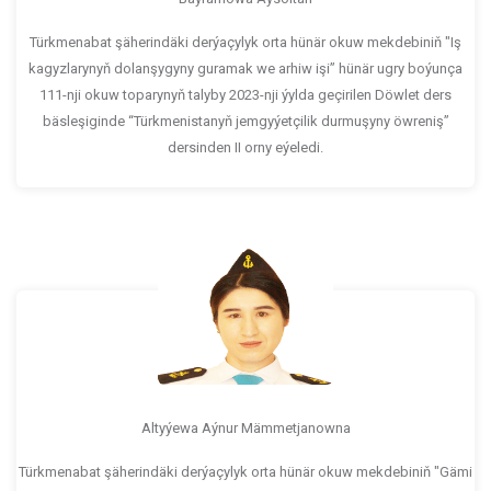
Türkmenabat şäherindäki derýaçylyk orta hünär okuw mekdebiniň "Iş
kagyzlarynyň dolanşygyny guramak we arhiw işi” hünär ugry boýunça
111-nji okuw toparynyň talyby 2023-nji ýylda geçirilen Döwlet ders
bäsleşiginde “Türkmenistanyň jemgyýetçilik durmuşyny öwreniş”
dersinden II orny eýeledi.
Altyýewa Aýnur Mämmetjanowna
Türkmenabat şäherindäki derýaçylyk orta hünär okuw mekdebiniň "Gämi