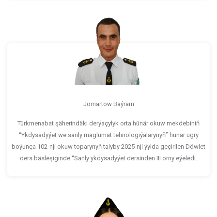
Jomartow Baýram
Türkmenabat şäherindäki derýaçylyk orta hünär okuw mekdebiniň
“Ykdysadyýet we sanly maglumat tehnologiýalarynyň” hünär ugry
boýunça 102-nji okuw toparynyň talyby 2025-nji ýylda geçirilen Döwlet
ders bäsleşiginde “Sanly ykdysadyýet dersinden III orny eýeledi.