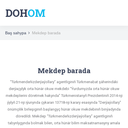
DOH
OM
Baş sahypa
Mekdep barada
Mekdep barada
“Türkmendeňizderýaýollary” agentliginiň Türkmenabat şäherindäki
derýaçylyk orta hünär okuw mekdebi “Ýurdumyzda orta hünär okuw
mekdeplerini döretmek hakynda” Türkmenistanyň Prezidentiniň 2014-nji
ýylyň 21-nji iýunynda çykaran 13718-nji karary esasynda “Derýaýollary”
önümçilik birleşiginiň başlangyç hünär okuw mekdebiniň binýadynda
döredildi. Mekdep “Türkmendeňizderýaýollary” agentliginiň
tabynlygynda bolmak bilen, orta hünär bilim maksatnamasyny amala