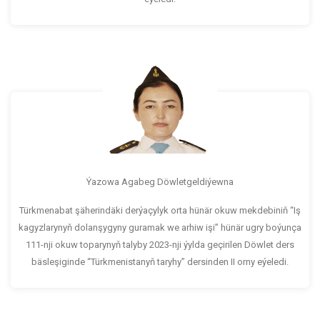
Ýazowa Agabeg Döwletgeldiýewna
Türkmenabat şäherindäki derýaçylyk orta hünär okuw mekdebiniň “Iş
kagyzlarynyň dolanşygyny guramak we arhiw işi” hünär ugry boýunça
111-nji okuw toparynyň talyby 2023-nji ýylda geçirilen Döwlet ders
bäsleşiginde “Türkmenistanyň taryhy” dersinden II orny eýeledi.