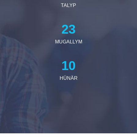
TALYP
29
MUGALLYM
12
HÜNÄR