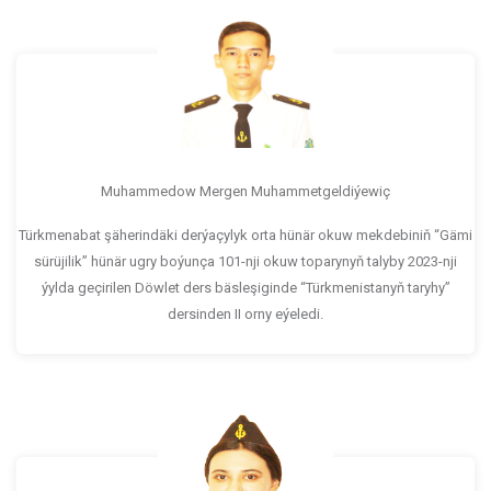
Muhammedow Mergen Muhammetgeldiýewiç
Türkmenabat şäherindäki derýaçylyk orta hünär okuw mekdebiniň “Gämi
sürüjilik” hünär ugry boýunça 101-nji okuw toparynyň talyby 2023-nji
ýylda geçirilen Döwlet ders bäsleşiginde “Türkmenistanyň taryhy”
dersinden II orny eýeledi.