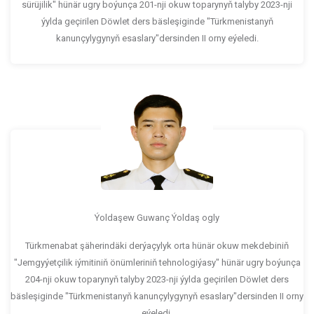
sürüjilik" hünär ugry boýunça 201-nji okuw toparynyň talyby 2023-nji
ýylda geçirilen Döwlet ders bäsleşiginde "Türkmenistanyň
kanunçylygynyň esaslary"dersinden II orny eýeledi.
Ýoldaşew Guwanç Ýoldaş ogly
Türkmenabat şäherindäki derýaçylyk orta hünär okuw mekdebiniň
"Jemgyýetçilik iýmitiniň önümleriniň tehnologiýasy" hünär ugry boýunça
204-nji okuw toparynyň talyby 2023-nji ýylda geçirilen Döwlet ders
bäsleşiginde "Türkmenistanyň kanunçylygynyň esaslary"dersinden II orny
eýeledi.