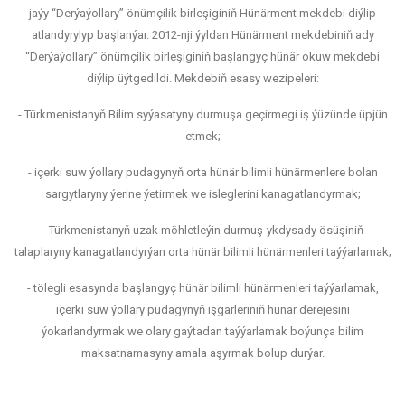
jaýy “Derýaýollary” önümçilik birleşiginiň Hünärment mekdebi diýlip
atlandyrylyp başlanýar. 2012-nji ýyldan Hünärment mekdebiniň ady
“Derýaýollary” önümçilik birleşiginiň başlangyç hünär okuw mekdebi
diýlip üýtgedildi. Mekdebiň esasy wezipeleri:
- Türkmenistanyň Bilim syýasatyny durmuşa geçirmegi iş ýüzünde üpjün
etmek;
- içerki suw ýollary pudagynyň orta hünär bilimli hünärmenlere bolan
sargytlaryny ýerine ýetirmek we isleglerini kanagatlandyrmak;
- Türkmenistanyň uzak möhletleýin durmuş-ykdysady ösüşiniň
talaplaryny kanagatlandyrýan orta hünär bilimli hünärmenleri taýýarlamak;
- tölegli esasynda başlangyç hünär bilimli hünärmenleri taýýarlamak,
içerki suw ýollary pudagynyň işgärleriniň hünär derejesini
ýokarlandyrmak we olary gaýtadan taýýarlamak boýunça bilim
maksatnamasyny amala aşyrmak bolup durýar.