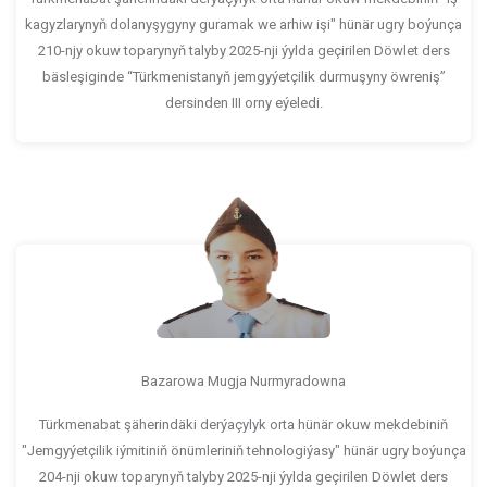
kagyzlarynyň dolanyşygyny guramak we arhiw işi" hünär ugry boýunça
210-njy okuw toparynyň talyby 2025-nji ýylda geçirilen Döwlet ders
bäsleşiginde “Türkmenistanyň jemgyýetçilik durmuşyny öwreniş”
dersinden III orny eýeledi.
Bazarowa Mugja Nurmyradowna
Türkmenabat şäherindäki derýaçylyk orta hünär okuw mekdebiniň
"Jemgyýetçilik iýmitiniň önümleriniň tehnologiýasy" hünär ugry boýunça
204-nji okuw toparynyň talyby 2025-nji ýylda geçirilen Döwlet ders