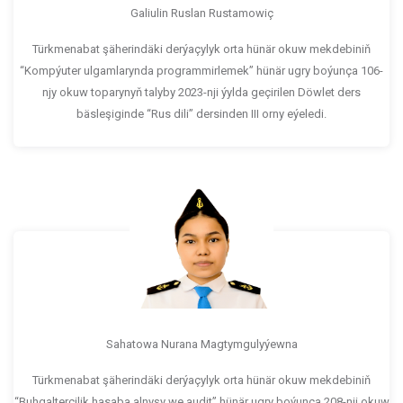
Galiulin Ruslan Rustamowiç
Türkmenabat şäherindäki derýaçylyk orta hünär okuw mekdebiniň
“Kompýuter ulgamlarynda programmirlemek” hünär ugry boýunça 106-
njy okuw toparynyň talyby 2023-nji ýylda geçirilen Döwlet ders
bäsleşiginde “Rus dili” dersinden III orny eýeledi.
Sahatowa Nurana Magtymgulyýewna
Türkmenabat şäherindäki derýaçylyk orta hünär okuw mekdebiniň
“Buhgalterçilik hasaba alnyşy we audit” hünär ugry boýunça 208-nji okuw