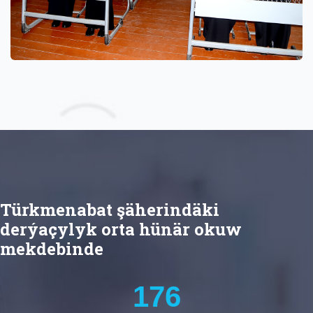
geçenler harby şahadatnamasyny, harby gullugy
geçmedik ýigitler ýazylyş şahadatnamasyny we
ýaşaýan ýeri boýunça harby wekillikden güwähatyny
Dalaşgär talyplyga kabul edilmek üçin artykmaç
hukukdan peýdalanýandygyny tassyklaýan beýleki
resminamalary görkezip biler.
Nädogry berlen maglumatlar we resmi iş kagyzlary üçin
dalaşgär şahsy jogapkärçilik çekýär.
Türkmenabat şäherindäki
derýaçylyk orta hünär okuw
mekdebinde
224