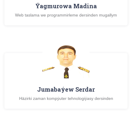
Ýagmurowa Madina
Web taslama we programmirleme dersinden mugallym
Jumabaýew Serdar
Häzirki zaman kompýuter tehnologiýasy dersinden