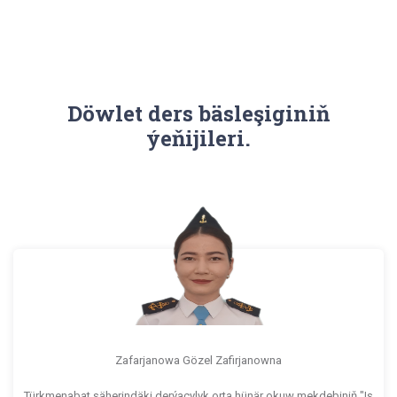
Döwlet ders bäsleşiginiň
ýeňijileri.
Zafarjanowa Gözel Zafirjanowna
Türkmenabat şäherindäki derýaçylyk orta hünär okuw mekdebiniň "Iş