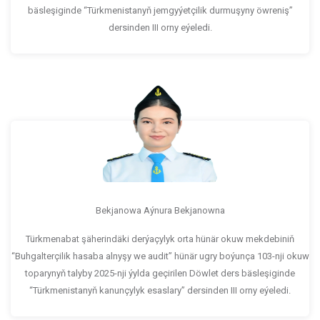
bäsleşiginde “Türkmenistanyň jemgyýetçilik durmuşyny öwreniş”
dersinden III orny eýeledi.
Bekjanowa Aýnura Bekjanowna
Türkmenabat şäherindäki derýaçylyk orta hünär okuw mekdebiniň
“Buhgalterçilik hasaba alnyşy we audit” hünär ugry boýunça 103-nji okuw
toparynyň talyby 2025-nji ýylda geçirilen Döwlet ders bäsleşiginde
“Türkmenistanyň kanunçylyk esaslary” dersinden III orny eýeledi.