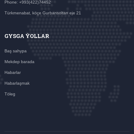
Phone: +993(422)74452
Türkmenabat, köçe Gurbansoltan eje 21
GYSGA ÝOLLAR
Baş sahypa
Mekdep barada
Habarlar
Habarlaşmak
Töleg