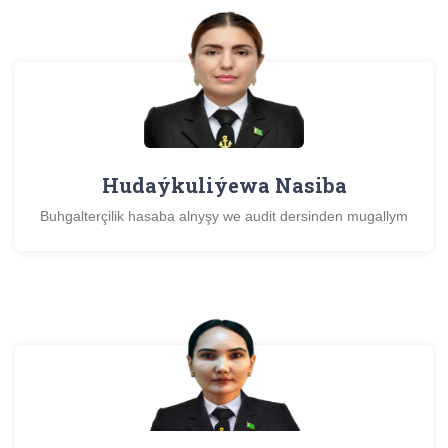
Hudaýkuliýewa Nasiba
Buhgalterçilik hasaba alnyşy we audit dersinden mugallym