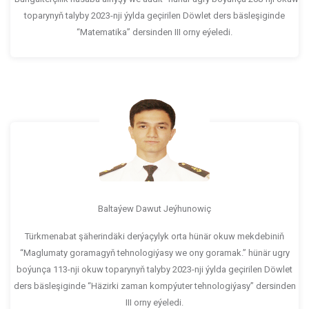
toparynyň talyby 2023-nji ýylda geçirilen Döwlet ders bäsleşiginde
“Matematika” dersinden III orny eýeledi.
Baltaýew Dawut Jeýhunowiç
Türkmenabat şäherindäki derýaçylyk orta hünär okuw mekdebiniň
“Maglumaty goramagyň tehnologiýasy we ony goramak.” hünär ugry
boýunça 113-nji okuw toparynyň talyby 2023-nji ýylda geçirilen Döwlet
ders bäsleşiginde “Häzirki zaman kompýuter tehnologiýasy” dersinden
III orny eýeledi.