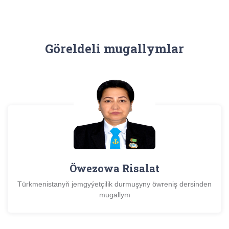
Göreldeli mugallymlar
Öwezowa Risalat
Türkmenistanyň jemgyýetçilik durmuşyny öwreniş dersinden
mugallym