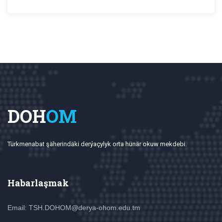
DOH
OM
Türkmenabat şäherindäki derýaçylyk orta hünär okuw mekdebi.
Habarlaşmak
Email: TSH.DOHOM@derya-ohom.edu.tm