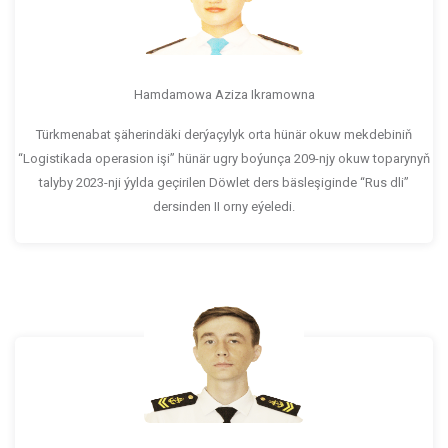
Hamdamowa Aziza Ikramowna
Türkmenabat şäherindäki derýaçylyk orta hünär okuw mekdebiniň
“Logistikada operasion işi” hünär ugry boýunça 209-njy okuw toparynyň
talyby 2023-nji ýylda geçirilen Döwlet ders bäsleşiginde “Rus dli”
dersinden II orny eýeledi.