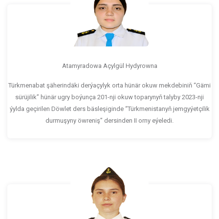
Atamyradowa Açylgül Hydyrowna
Türkmenabat şäherindäki derýaçylyk orta hünär okuw mekdebiniň “Gämi
sürüjilik” hünär ugry boýunça 201-nji okuw toparynyň talyby 2023-nji
ýylda geçirilen Döwlet ders bäsleşiginde “Türkmenistanyň jemgyýetçilik
durmuşyny öwreniş” dersinden II orny eýeledi.