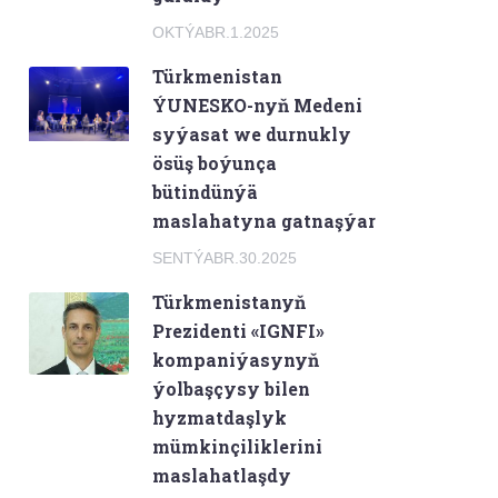
OKTÝABR.1.2025
Türkmenistan
ÝUNESKO-nyň Medeni
syýasat we durnukly
ösüş boýunça
bütindünýä
maslahatyna gatnaşýar
SENTÝABR.30.2025
Türkmenistanyň
Prezidenti «IGNFI»
kompaniýasynyň
ýolbaşçysy bilen
hyzmatdaşlyk
mümkinçiliklerini
maslahatlaşdy