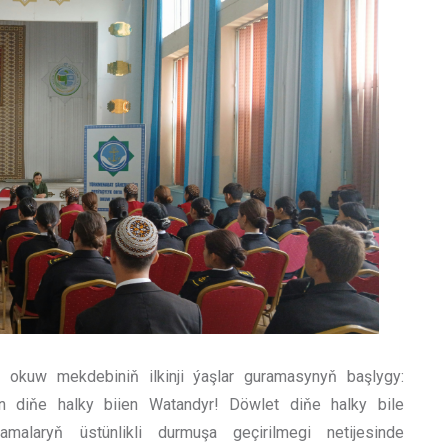
r okuw mekdebiniň ilkinji ýaşlar guramasynyň başlygy:
n diňe halky biien Watandyr! Döwlet diňe halky bile
amalaryň üstünlikli durmuşa geçirilmegi netijesinde