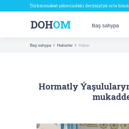
Türkmenabat şäherindäki derýaçylyk orta hün
DOH
OM
Baş sahypa
Baş sahypa
Habarlar
Habar
Hormatly Ýaşululary
mukadde