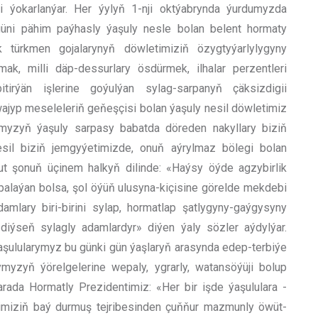
i ýokarlanýar. Her ýylyň 1-nji oktýabrynda ýurdumyzda
 güni pähim paýhasly ýaşuly nesle bolan belent hormaty
k türkmen gojalarynyň döwletimiziň özygtyýarlylygyny
mak, milli däp-dessurlary ösdürmek, ilhalar perzentleri
rýän işlerine goýulýan sylag-sarpanyň çäksizdigii
 wajyp meseleleriň geňeşçisi bolan ýaşuly nesil döwletimiz
kymyzyň ýaşuly sarpasy babatda döreden nakyllary biziň
esil biziň jemgyýetimizde, onuň aýrylmaz bölegi bolan
ut şonuň üçinem halkyň dilinde: «Haýsy öýde agzybirlik
rpalaýan bolsa, şol öýüň ulusyna-kiçisine görelde mekdebi
mlary biri-birini sylap, hormatlap şatlygyny-gaýgysyny
diýseň sylagly adamlardyr» diýen ýaly sözler aýdylýar.
ýaşulularymyz bu günki gün ýaşlaryň arasynda edep-terbiýe
yzyň ýörelgelerine wepaly, ygrarly, watansöýüji bolup
arada Hormatly Prezidentimiz: «Her bir işde ýaşululara -
rimiziň baý durmuş tejribesinden çuňňur mazmunly öwüt-