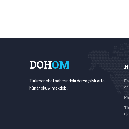
DOH
OM
H
Türkmenabat şäherindäki derýaçylyk orta
Em
oh
hünär okuw mekdebi.
Ph
Tü
ej