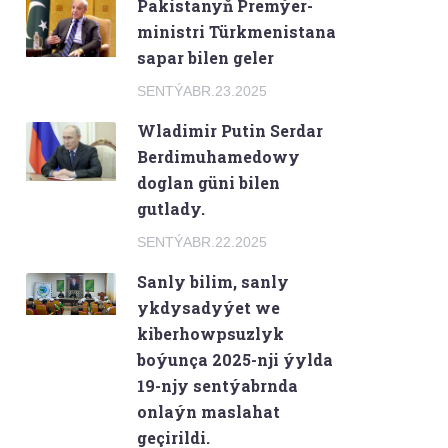
Pakistanyň Premýer-
ministri Türkmenistana
sapar bilen geler
SENTÝABR.23.2025
Wladimir Putin Serdar
Berdimuhamedowy
doglan güni bilen
gutlady.
SENTÝABR.22.2025
Sanly bilim, sanly
ykdysadyýet we
kiberhowpsuzlyk
boýunça 2025-nji ýylda
19-njy sentýabrnda
onlaýn maslahat
geçirildi.