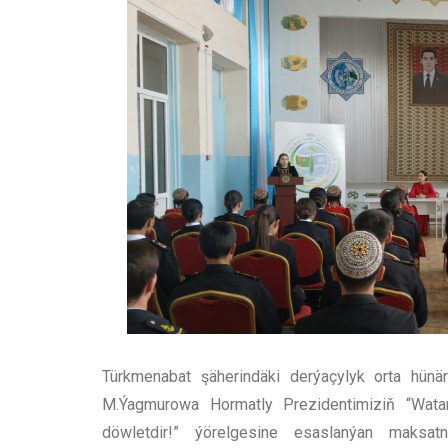
Türkmenabat şäherindäki derýaçylyk orta hünä
M.Ýagmurowa Hormatly Prezidentimiziň “Wata
döwletdir!” ýörelgesine esaslanýan maksatn