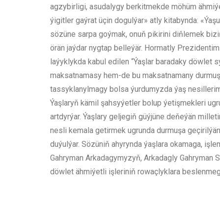
agzybirligi, asudalygy berkitmekde möhüm ähmi
ýigitler gaýrat üçin dogulýar» atly kitabynda: «Ýaş
sözüne sarpa goýmak, onuň pikirini diňlemek biziň
örän jaýdar nygtap belleýär. Hormatly Prezidenti
laýyklykda kabul edilen “Ýaşlar baradaky döwlet s
maksatnamasy hem-de bu maksatnamany durmuşa
tassyklanylmagy bolsa ýurdumyzda ýaş nesillerimi
Ýaşlaryň kämil şahsyýetler bolup ýetişmekleri ugr
artdyrýar. Ýaşlary geljegiň güýjüne deňeýän mill
nesli kemala getirmek ugrunda durmuşa geçirilýän 
duýulýar. Sözüniň ahyrynda ýaşlara okamaga, işle
Gahryman Arkadagymyzyň, Arkadagly Gahryman Ser
döwlet ähmiýetli işleriniň rowaçlyklara beslenmeg