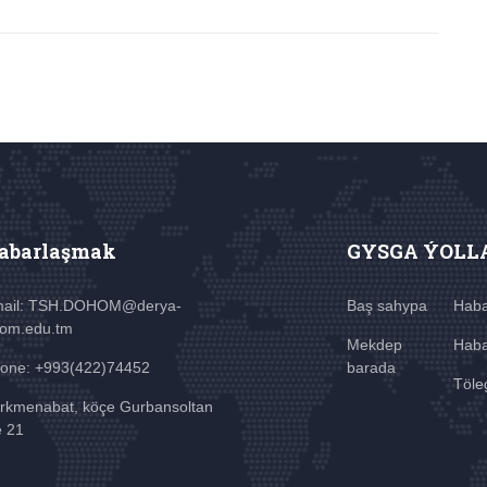
abarlaşmak
GYSGA ÝOLL
ail: TSH.DOHOM@derya-
Baş sahypa
Haba
om.edu.tm
Mekdep
Haba
one: +993(422)74452
barada
Töle
rkmenabat, köçe Gurbansoltan
e 21