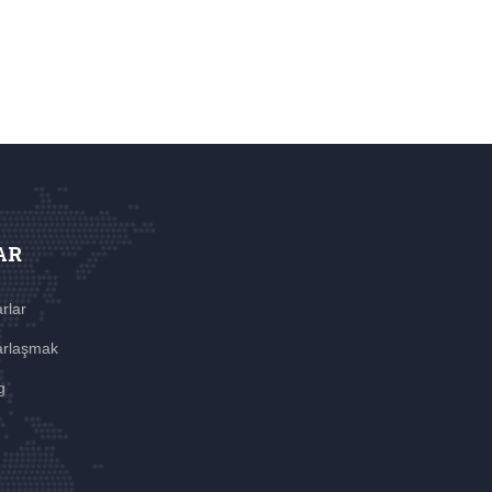
AR
rlar
rlaşmak
g