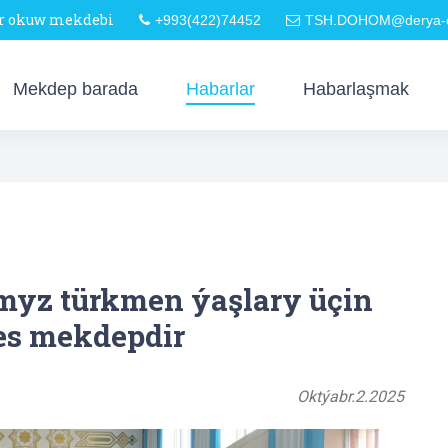
är okuw mekdebi
+993(422)74452
TSH.DOHOM@derya-o
Mekdep barada
Habarlar
Habarlaşmak
myz türkmen ýaşlary üçin
s mekdepdir
Oktýabr.2.2025