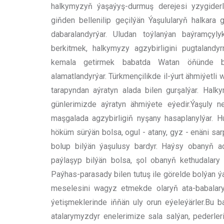
halkymyzyň ýaşaýyş-durmuş derejesi yzygiderl
giňden bellenilip geçilýän Ýaşulularyň halkara
dabaralandyrýar. Uludan toýlanýan baýramçyly
berkitmek, halkymyzy agzybirligini pugtalandyr
kemala getirmek babatda Watan öňünde biti
alamatlandyrýar. Türkmençilikde il-ýurt ähmiýetli
tarapyndan aýratyn alada bilen gurşalýar. Hal
günlerimizde aýratyn ähmiýete eýedir.Ýaşuly n
maşgalada agzybirligiň nyşany hasaplanylýar. H
höküm sürýän bolsa, ogul - atany, gyz - enäni sa
bolup bilýän ýaşulusy bardyr. Haýsy obanyň ada
paýlaşyp bilýän bolsa, şol obanyň kethudalary 
Paýhas-parasady bilen tutuş ile görelde bolýan 
meselesini wagyz etmekde olaryň ata-babalarym
ýetişmeklerinde iňňän uly orun eýeleýärler.Bu b
atalarymyzdyr enelerimize sala salýan, pederle