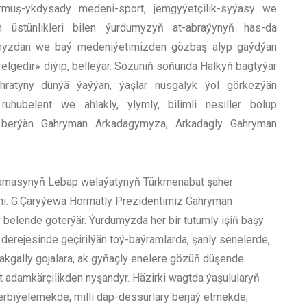
rmuş-ykdysady medeni-sport, jemgyýetçilik-syýasy we
an üstünlikleri bilen ýurdumyzyň at-abraýynyň has-da
hymyzdan we baý medeniýetimizden gözbaş alyp gaýdýan
relgedir» diýip, belleýär. Sözüniň soňunda Halkyň bagtyýar
ratyny dünýä ýaýýan, ýaşlar nusgalyk ýol görkezýän
uhubelent we ahlakly, ylymly, bilimli nesiller bolup
ip berýän Gahryman Arkadagymyza, Arkadagly Gahryman
ramasynyň Lebap welaýatynyň Türkmenabat şäher
ni: G.Çaryýewa Hormatly Prezidentimiz Gahryman
belende göterýär. Ýurdumyzda her bir tutumly işiň başy
 derejesinde geçirilýän toý-baýramlarda, şanly senelerde,
akgally gojalara, ak gyňaçly enelere gözüň düşende
nt adamkärçilikden nyşandyr. Häzirki wagtda ýaşulularyň
terbiýelemekde, milli däp-dessurlary berjaý etmekde,