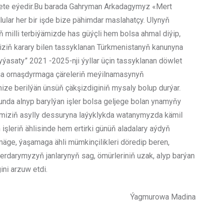
ýete eýedir.Bu barada Gahryman Arkadagymyz «Mert
ulular her bir işde bize pähimdar maslahatçy. Ulynyň
 milli terbiýämizde has güýçli hem bolsa ahmal diýip,
miziň karary bilen tassyklanan Türkmenistanyň kanunyna
yýasaty” 2021 -2025-nji ýyllar üçin tassyklanan döwlet
 ornaşdyrmaga çäreleriň meýilnamasynyň
ze berilýän ünsüň çäkşizdiginiň mysaly bolup durýar.
unda alnyp barylýan işler bolsa geljege bolan ynamyňy
etimiziň asylly dessuryna laýyklykda watanymyzda kämil
işleriň ählisinde hem ertirki günüň aladalary aýdyň
mäge, ýaşamaga ähli mümkinçilikleri döredip beren,
darymyzyň janlarynyň sag, ömürleriniň uzak, alyp barýan
ini arzuw etdi.
Ýagmurowa Madina