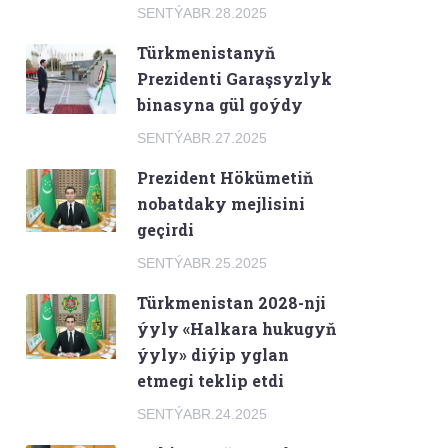
SENTÝABR.28.2025
Türkmenistanyň
Prezidenti Garaşsyzlyk
binasyna gül goýdy
SENTÝABR.27.2025
Prezident Hökümetiň
nobatdaky mejlisini
geçirdi
SENTÝABR.25.2025
Türkmenistan 2028-nji
ýyly «Halkara hukugyň
ýyly» diýip yglan
etmegi teklip etdi
SENTÝABR.24.2025