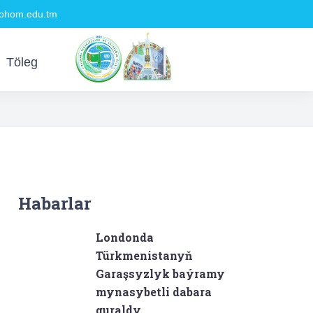
hom.edu.tm
Töleg
Habarlar
Londonda
Türkmenistanyň
Garaşsyzlyk baýramy
mynasybetli dabara
guraldy