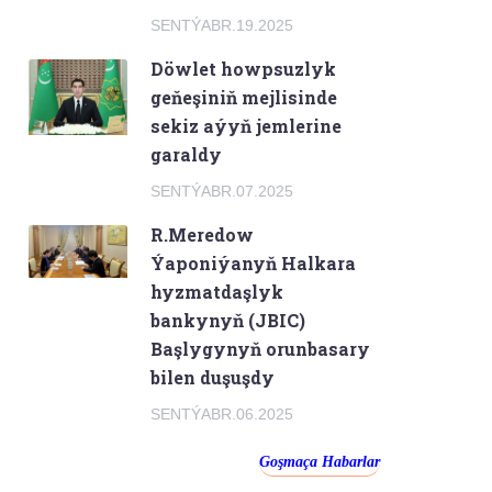
SENTÝABR.19.2025
Döwlet howpsuzlyk
geňeşiniň mejlisinde
sekiz aýyň jemlerine
garaldy
SENTÝABR.07.2025
R.Meredow
Ýaponiýanyň Halkara
hyzmatdaşlyk
bankynyň (JBIC)
Başlygynyň orunbasary
bilen duşuşdy
SENTÝABR.06.2025
Goşmaça Habarlar