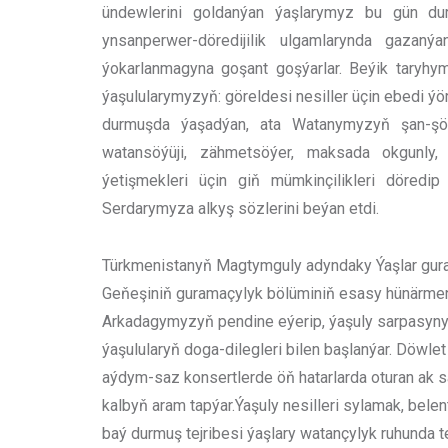
ündewlerini goldanýan ýaşlarymyz bu gün du
ynsanperwer-döredijilik ulgamlarynda gazaný
ýokarlanmagyna goşant goşýarlar. Beýik tary
ýaşulularymyzyň: göreldesi nesiller üçin ebedi ýö
durmuşda ýaşadýan, ata Watanymyzyň şan-şöh
watansöýüji, zähmetsöýer, maksada okgunly, r
ýetişmekleri üçin giň mümkinçilikleri döred
Serdarymyza alkyş sözlerini beýan etdi.
Türkmenistanyň Magtymguly adyndaky Ýaşlar gu
Geňeşiniň guramaçylyk bölüminiň esasy hünärme
Arkadagymyzyň pendine eýerip, ýaşuly sarpasyny 
ýaşulularyň doga-dilegleri bilen başlanýar. Döwlet
aýdym-saz konsertlerde öň hatarlarda oturan ak s
kalbyň aram tapýar.Ýaşuly nesilleri sylamak, bele
baý durmuş tejribesi ýaşlary watançylyk ruhunda 