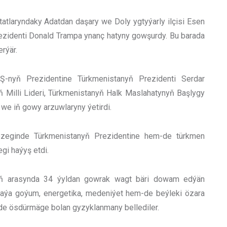
tlaryndaky Adatdan daşary we Doly ygtyýarly ilçisi Esen
zidenti Donald Trampa ynanç hatyny gowşurdy. Bu barada
erýär.
-nyň Prezidentine Türkmenistanyň Prezidenti Serdar
Milli Lideri, Türkmenistanyň Halk Maslahatynyň Başlygy
e iň gowy arzuwlaryny ýetirdi.
zeginde Türkmenistanyň Prezidentine hem-de türkmen
gi haýyş etdi.
nyň arasynda 34 ýyldan gowrak wagt bäri dowam edýän
aýa goýum, energetika, medeniýet hem-de beýleki özara
de ösdürmäge bolan gyzyklanmany bellediler.