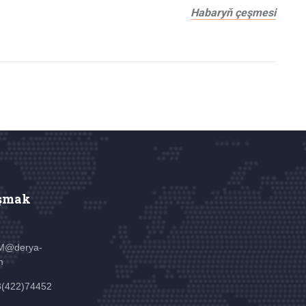
Habaryň çeşmesi
şmak
M@derya-
m
3(422)74452