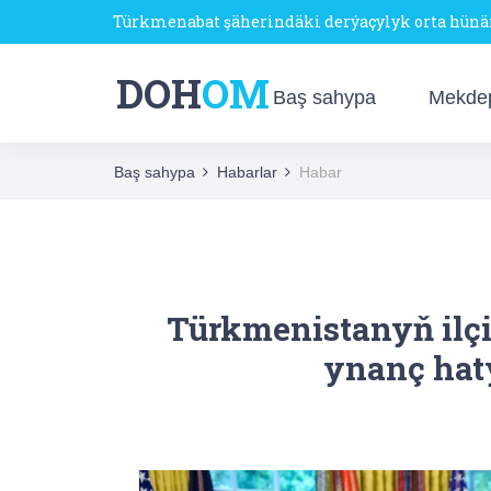
Türkmenabat şäherindäki derýaçylyk orta hün
DOH
OM
Baş sahypa
Mekde
Baş sahypa
Habarlar
Habar
Türkmenistanyň ilçi
ynanç hat