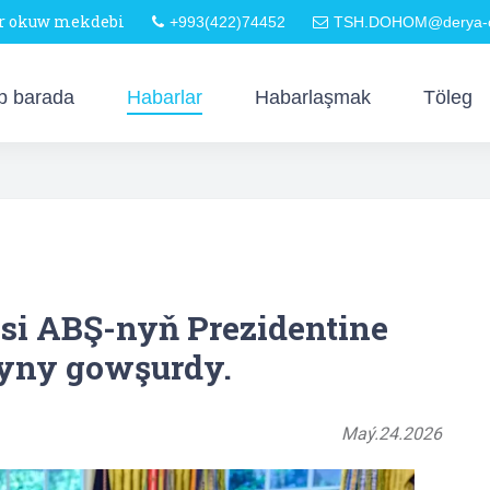
är okuw mekdebi
+993(422)74452
TSH.DOHOM@derya-o
p barada
Habarlar
Habarlaşmak
Töleg
si ABŞ-nyň Prezidentine
yny gowşurdy.
Maý.24.2026