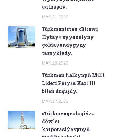
gatnaşdy.
MAÝ.21.2026
Türkmenistan «Bitewi
Hytaý» syýasatyny
goldaýandygyny
tassyklady.
MAÝ.18.2026
Türkmen halkynyň Milli
Lideri Patyşa Karl III
bilen duşuşdy.
MAÝ.17.2026
«Türkmengeologiýa»
döwlet
korporasiýasynyň