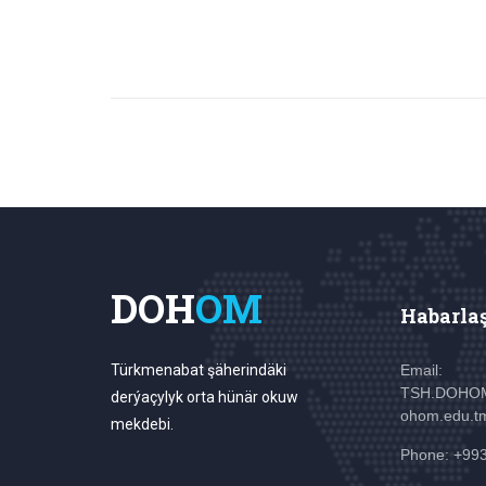
DOH
OM
Habarla
Türkmenabat şäherindäki
Email:
TSH.DOHO
derýaçylyk orta hünär okuw
ohom.edu.t
mekdebi.
Phone: +99