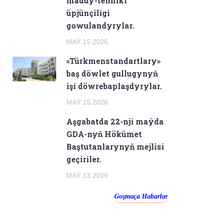
maddy-tehniki
üpjünçiligi
gowulandyrylar.
MAÝ.15.2026
«Türkmenstandartlary»
baş döwlet gullugynyň
işi döwrebaplaşdyrylar.
MAÝ.15.2026
Aşgabatda 22-nji maýda
GDA-nyň Hökümet
Baştutanlarynyň mejlisi
geçiriler.
MAÝ.13.2026
Goşmaça Habarlar