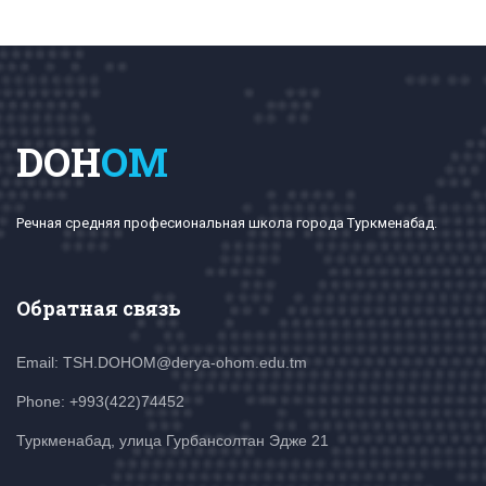
DOH
OM
Речная средняя професиональная школа города Туркменабад.
Обратная связь
Email: TSH.DOHOM@derya-ohom.edu.tm
Phone: +993(422)74452
Туркменабад, улица Гурбансолтан Эдже 21