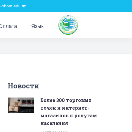
ohom.edu.tm
Оплата
Язык
Новости
Более 300 торговых
точек и интернет-
магазинов к услугам
населения