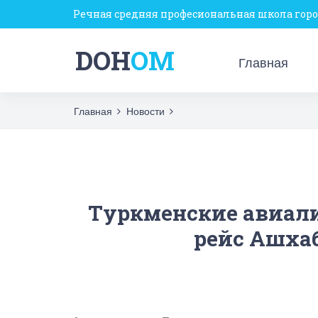
Речная средняя професиональная школа гор
DOH
OM
Главная
Главная
Новости
Туркменские авиал
рейс Ашха