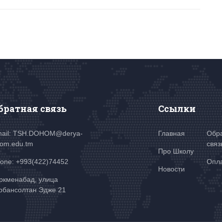
братная связь
Ссылки
ail: TSH.DOHOM@derya-
Главная
Обр
om.edu.tm
связ
Про Школу
one: +993(422)74452
Опл
Новости
ркменабад, улица
рбансолтан Эдже 21