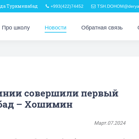
ода Туркменабад
+993(422)74452
TSH.DOHOM@derya-
Про школу
Новости
Обратная связь
инии совершили первый
бад – Хошимин
Март.07.2024