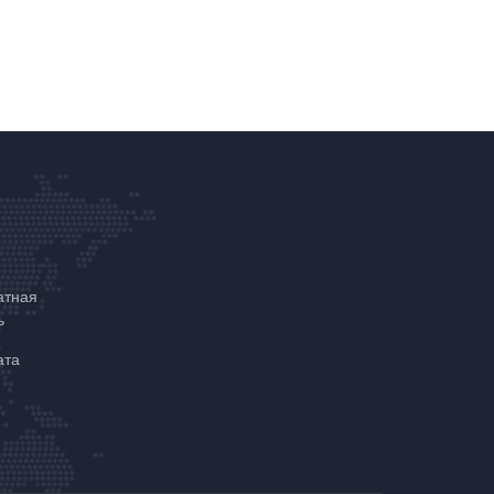
атная
ь
ата