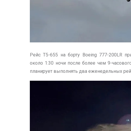
Рейс Т5-655 на борту Boeing 777-200LR п
около 1:30 ночи после более чем 9-часовог
планирует выполнять два еженедельных рейс