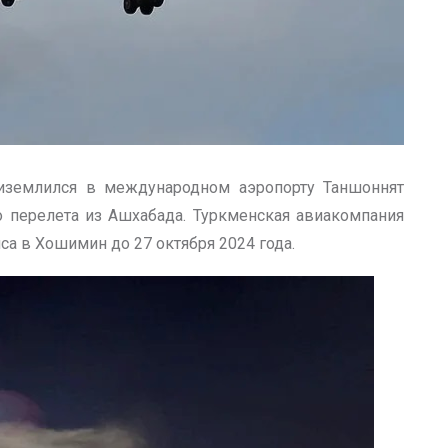
риземлился в международном аэропорту Таншоннят
о перелета из Ашхабада. Туркменская авиакомпания
а в Хошимин до 27 октября 2024 года.