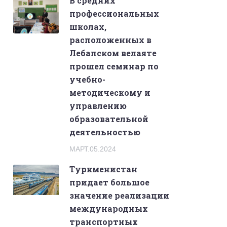
В средних
профессиональных
школах,
расположенных в
Лебапском велаяте
прошел семинар по
учебно-
методическому и
управлению
образовательной
деятельностью
МАРТ.05.2024
Туркменистан
придает большое
значение реализации
международных
транспортных