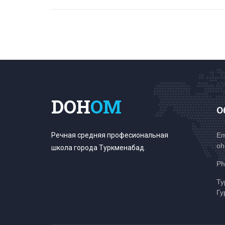
DOH
OM
О
Речная средняя професиональная
Em
oh
школа города Туркменабад.
Ph
Ту
Гу