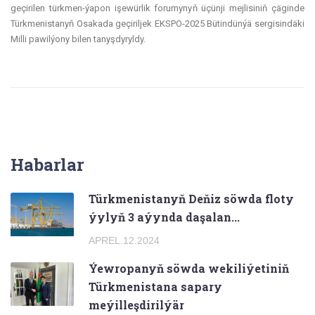
geçirilen türkmen-ýapon işewürlik forumynyň üçünji mejlisiniň çäginde
Türkmenistanyň Osakada geçiriljek EKSPO-2025 Bütindünýä sergisindäki
Milli pawilýony bilen tanyşdyryldy.
Habarlar
Türkmenistanyň Deňiz söwda floty
ýylyň 3 aýynda daşalan...
APREL.12.2024
Ýewropanyň söwda wekiliýetiniň
Türkmenistana sapary
meýilleşdirilýär