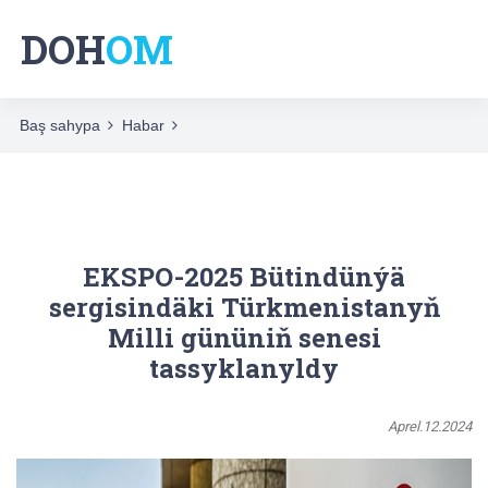
DOH
OM
Baş sahypa
Habar
EKSPO-2025 Bütindünýä
sergisindäki Türkmenistanyň
Milli gününiň senesi
tassyklanyldy
Aprel.12.2024