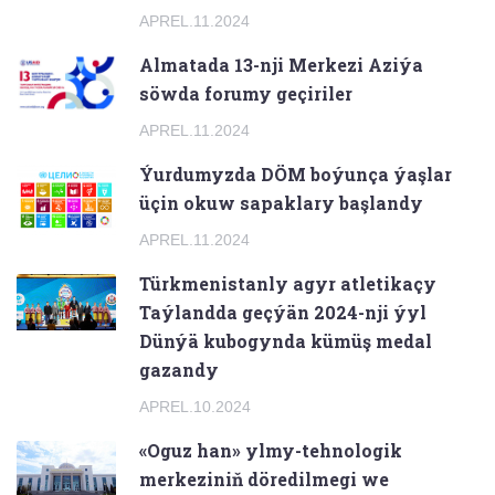
APREL.11.2024
Almatada 13-nji Merkezi Aziýa
söwda forumy geçiriler
APREL.11.2024
Ýurdumyzda DÖM boýunça ýaşlar
üçin okuw sapaklary başlandy
APREL.11.2024
Türkmenistanly agyr atletikaçy
Taýlandda geçýän 2024-nji ýyl
Dünýä kubogynda kümüş medal
gazandy
APREL.10.2024
«Oguz han» ylmy-tehnologik
merkeziniň döredilmegi we