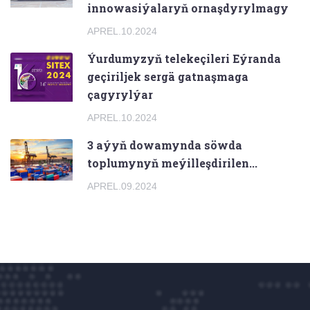
innowasiýalaryň ornaşdyrylmagy
APREL.10.2024
Ýurdumyzyň telekeçileri Eýranda
geçiriljek sergä gatnaşmaga
çagyrylýar
APREL.10.2024
3 aýyň dowamynda söwda
toplumynyň meýilleşdirilen...
APREL.09.2024