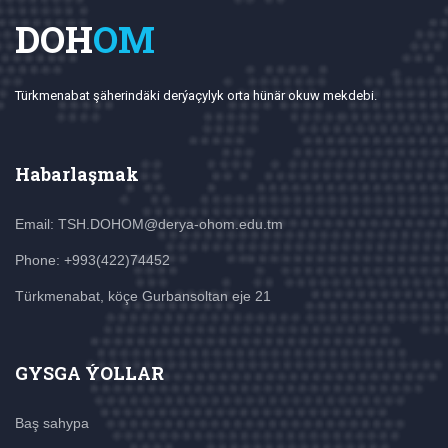
DOH
OM
Türkmenabat şäherindäki derýaçylyk orta hünär okuw mekdebi.
Habarlaşmak
Email: TSH.DOHOM@derya-ohom.edu.tm
Phone: +993(422)74452
Türkmenabat, köçe Gurbansoltan eje 21
GYSGA ÝOLLAR
Baş sahypa