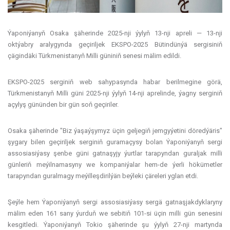
Ýaponiýanyň Osaka şäherinde 2025-nji ýylyň 13-nji apreli — 13-nji
oktýabry aralygynda geçiriljek EKSPO-2025 Bütindünýä sergisiniň
çägindäki Türkmenistanyň Milli güniniň senesi mälim edildi.
EKSPO-2025 serginiň web sahypasynda habar berilmegine görä,
Türkmenistanyň Milli güni 2025-nji ýylyň 14-nji aprelinde, ýagny serginiň
açylyş gününden bir gün soň geçiriler.
Osaka şäherinde "Biz ýaşaýşymyz üçin geljegiň jemgyýetini döredýäris"
şygary bilen geçiriljek serginiň guramaçysy bolan Ýaponiýanyň sergi
assosiasiýasy şenbe güni gatnaşyjy ýurtlar tarapyndan guraljak milli
günleriň meýilnamasyny we kompaniýalar hem-de ýerli hökümetler
tarapyndan guralmagy meýilleşdirilýän beýleki çäreleri yglan etdi.
Şeýle hem Ýaponiýanyň sergi assosiasiýasy sergä gatnaşjakdyklaryny
mälim eden 161 sany ýurduň we sebitiň 101-si üçin milli gün senesini
kesgitledi. Ýaponiýanyň Tokio şäherinde şu ýylyň 27-nji martynda