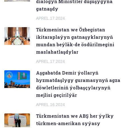
dialogyň Ministrler duşuşygyna
gatnaşdy
APREL.17.2024
Türkmenistan we Özbegistan
ikitaraplaýyn gatnaşyklarynyň
mundan beýläk-de ösdürilmegini
maslahatlaşdylar
APREL.17.2024
Aşgabatda Demir ýollaryň
hyzmatdaşlygy guramasynyň agza
döwletleriniň ýolbaşçylarynyň
mejlisi geçirilýär
APREL.16.2024
Türkmenistan we ABŞ her ýylky
türkmen-amerikan syýasy