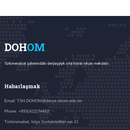
DOH
OM
Türkmenabat şäherindäki derýaçylyk orta hünär okuw mekdebi.
Habarlaşmak
Email: TSH.DOHOM@derya-ohom.edu.tm
Phone: +993(422)74452
Türkmenabat, köçe Gurbansoltan eje 21