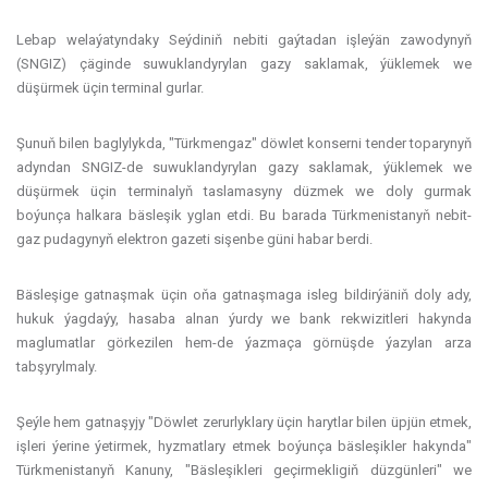
Lebap welaýatyndaky Seýdiniň nebiti gaýtadan işleýän zawodynyň
(SNGIZ) çäginde suwuklandyrylan gazy saklamak, ýüklemek we
düşürmek üçin terminal gurlar.
Şunuň bilen baglylykda, "Türkmengaz" döwlet konserni tender toparynyň
adyndan SNGIZ-de suwuklandyrylan gazy saklamak, ýüklemek we
düşürmek üçin terminalyň taslamasyny düzmek we doly gurmak
boýunça halkara bäsleşik yglan etdi. Bu barada Türkmenistanyň nebit-
gaz pudagynyň elektron gazeti sişenbe güni habar berdi.
Bäsleşige gatnaşmak üçin oňa gatnaşmaga isleg bildirýäniň doly ady,
hukuk ýagdaýy, hasaba alnan ýurdy we bank rekwizitleri hakynda
maglumatlar görkezilen hem-de ýazmaça görnüşde ýazylan arza
tabşyrylmaly.
Şeýle hem gatnaşyjy "Döwlet zerurlyklary üçin harytlar bilen üpjün etmek,
işleri ýerine ýetirmek, hyzmatlary etmek boýunça bäsleşikler hakynda"
Türkmenistanyň Kanuny, "Bäsleşikleri geçirmekligiň düzgünleri" we