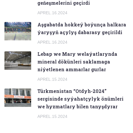
geňeşmelerini geçirdi
APREL.16.2024
Aşgabatda hokkeý boýunça halkara
ýaryşyň açylyş dabarasy geçirildi
APREL.16.2024
Lebap we Mary welaýatlarynda
mineral dökünleri saklamaga
niýetlenen ammarlar gurlar
APREL.15.2024
Türkmenistan “Otdyh-2024”
sergisinde syýahatçylyk önümleri
we hyzmatlary bilen tanyşdyrar
APREL.15.2024