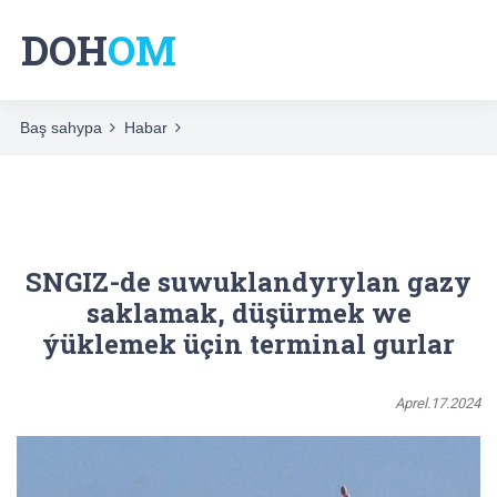
DOH
OM
Baş sahypa
Habar
SNGIZ-de suwuklandyrylan gazy
saklamak, düşürmek we
ýüklemek üçin terminal gurlar
Aprel.17.2024