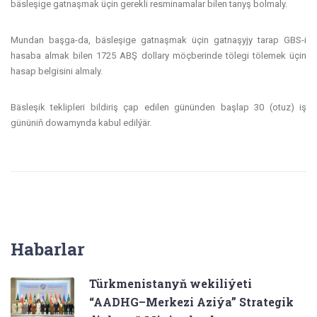
bäsleşige gatnaşmak üçin gerekli resminamalar bilen tanyş bolmaly.
Mundan başga-da, bäsleşige gatnaşmak üçin gatnaşyjy tarap GBS-i
hasaba almak bilen 1725 ABŞ dollary möçberinde tölegi tölemek üçin
hasap belgisini almaly.
Bäsleşik teklipleri bildiriş çap edilen gününden başlap 30 (otuz) iş
gününiň dowamynda kabul edilýär.
Habarlar
Türkmenistanyň wekiliýeti
“AADHG–Merkezi Aziýa” Strategik