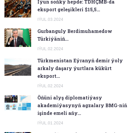
Iýun soňky hepde: TDHÇMB-da
eksport geleşikleri $15,5...
IÝUL.03.2024
Gurbanguly Berdimuhamedow
Türkiýäniň...
IÝUL.02.2024
Türkmenistan Eýranyň demir ýoly
arkaly daşary ýurtlara kükürt
eksport...
IÝUL.02.2024
Öňüni alyş diplomatiýasy
akademiýasynyň agzalary BMG-niň
işinde emeli aňy...
IÝUL.01.2024