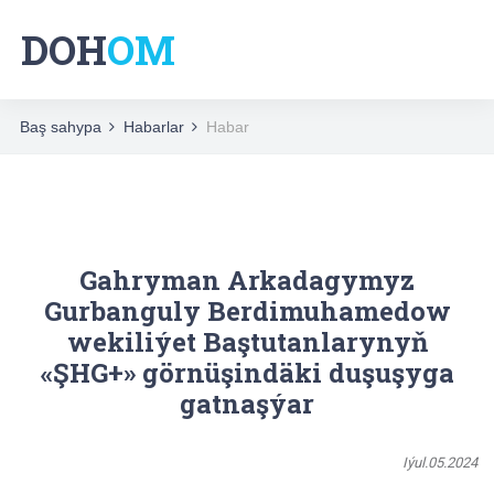
DOH
OM
Baş sahypa
Habarlar
Habar
Gahryman Arkadagymyz
Gurbanguly Berdimuhamedow
wekiliýet Baştutanlarynyň
«ŞHG+» görnüşindäki duşuşyga
gatnaşýar
Iýul.05.2024