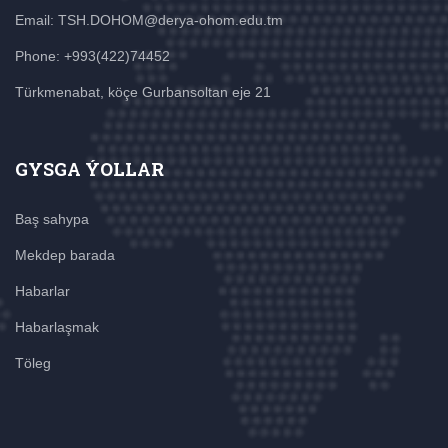
Email: TSH.DOHOM@derya-ohom.edu.tm
Phone: +993(422)74452
Türkmenabat, köçe Gurbansoltan eje 21
GYSGA ÝOLLAR
Baş sahypa
Mekdep barada
Habarlar
Habarlaşmak
Töleg