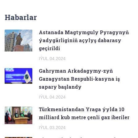
Habarlar
Astanada Magtymguly Pyragynyň
ýadygärliginiň açylyş dabarasy
geçirildi
IÝUL.04.2024
Gahryman Arkadagymy-zyň
Gazagystan Respubli-kasyna iş
sapary başlandy
IÝUL.04.2024
Türkmenistandan Yraga ýylda 10
milliard kub metre çenli gaz iberiler
IÝUL.03.2024