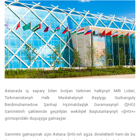
Astanada iş sapary bilen bolýan türkmen halkynyň Milli Lideri,
Türkmenistanyň Halk Maslahatynyň Başlygy Gurbanguly
Berdimuhamedow Şanhaý Hyzmatdaşlyk Guramasynyň (ŞHG)
Sammitiniň çäklerinde geçirilýän wekiliýet Baştutanlarynyň «ŞHG+»
görnüşindäki duşuşyga gatnaşýar.
Sammite gatnaşmak üçin Astana ŞHG-niň agza döwletleriň hem-de bu