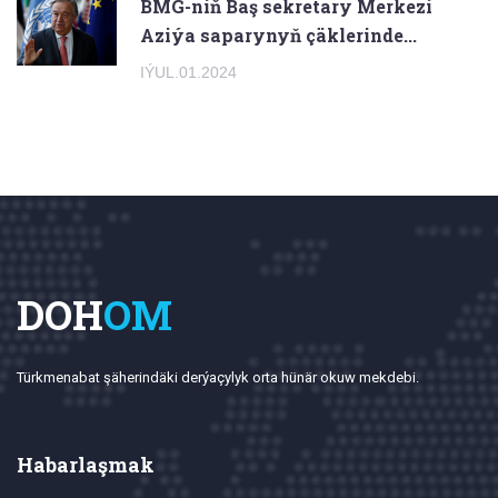
BMG-niň Baş sekretary Merkezi
Aziýa saparynyň çäklerinde...
IÝUL.01.2024
DOH
OM
Türkmenabat şäherindäki derýaçylyk orta hünär okuw mekdebi.
Habarlaşmak