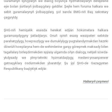
Guramanyň synçylaryň we dialog boýunça hyzmatdaşlaryň derejesine
eýe bolan ýurtlaryň ýolbaşçylary geldiler. Şeýle hem foruma halkara we
sebit guramalarynyň ýolbaşçylary, şol sanda BMG-niň Baş sekretary
çagyryldy.
ŞHG-niň hemişelik esasda hereket edýän hökümetara halkara
guramasydygyny ýatladýarys. Onuň işiniň esasy wezipeleri sebitde
parahatçylygy, howpsuzlygy we durnuklylygy pugtalandyrmakdan häzirki
döwrüň howplaryna hem-de wehimlerine garşy göreşmek maksady bilen
tagallalary birleşdirmekden syýasy ulgamda oňyn dialogy, netijeli söwda-
ykdysady we ylmy-tehniki hyzmatdaşlygy, medeni-ynsanperwer
gatnaşyklary ösdürmekden ybaratdyr. Şu ýyl ŞHG-de Gazagystan
Respublikasy başlyklyk edýär.
Habaryň çeşmesi