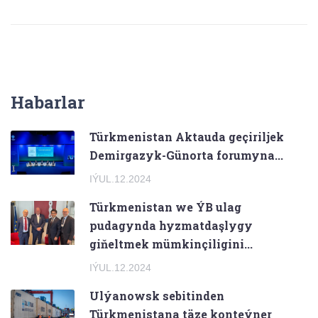
Habarlar
Türkmenistan Aktauda geçiriljek
Demirgazyk-Günorta forumyna...
IÝUL.12.2024
Türkmenistan we ÝB ulag
pudagynda hyzmatdaşlygy
giňeltmek mümkinçiligini...
IÝUL.12.2024
Ulýanowsk sebitinden
Türkmenistana täze konteýner