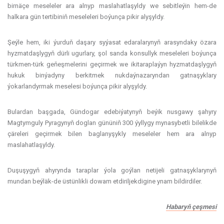
birnäçe meseleler ara alnyp maslahatlaşyldy we sebitleýin hem-de
halkara gün tertibiniň meseleleri boýunça pikir alyşyldy.
Şeýle hem, iki ýurduň daşary syýasat edaralarynyň arasyndaky özara
hyzmatdaşlygyň dürli ugurlary, şol sanda konsullyk meseleleri boýunça
türkmen-türk geňeşmelerini geçirmek we ikitaraplaýyn hyzmatdaşlygyň
hukuk binýadyny berkitmek nukdaýnazaryndan gatnaşyklary
ýokarlandyrmak meselesi boýunça pikir alyşyldy.
Bulardan başgada, Gündogar edebiýatynyň beýik nusgawy şahyry
Magtymguly Pyragynyň doglan gününiň 300 ýyllygy mynasybetli bilelikde
çäreleri geçirmek bilen baglanyşykly meseleler hem ara alnyp
maslahatlaşyldy.
Duşuşygyň ahyrynda taraplar ýola goýlan netijeli gatnaşyklarynyň
mundan beýläk-de üstünlikli dowam etdiriljekdigine ynam bildirdiler.
Habaryň çeşmesi