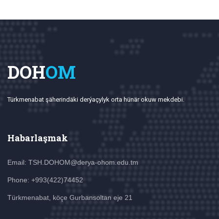
DOH
OM
Türkmenabat şäherindäki derýaçylyk orta hünär okuw mekdebi.
Habarlaşmak
Email: TSH.DOHOM@derya-ohom.edu.tm
Phone: +993(422)74452
Türkmenabat, köçe Gurbansoltan eje 21