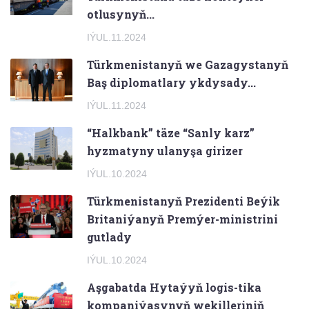
otlusynyň...
IÝUL.11.2024
Türkmenistanyň we Gazagystanyň
Baş diplomatlary ykdysady...
IÝUL.11.2024
“Halkbank” täze “Sanly karz”
hyzmatyny ulanyşa girizer
IÝUL.10.2024
Türkmenistanyň Prezidenti Beýik
Britaniýanyň Premýer-ministrini
gutlady
IÝUL.10.2024
Aşgabatda Hytaýyň logis-tika
kompaniýasynyň wekilleriniň