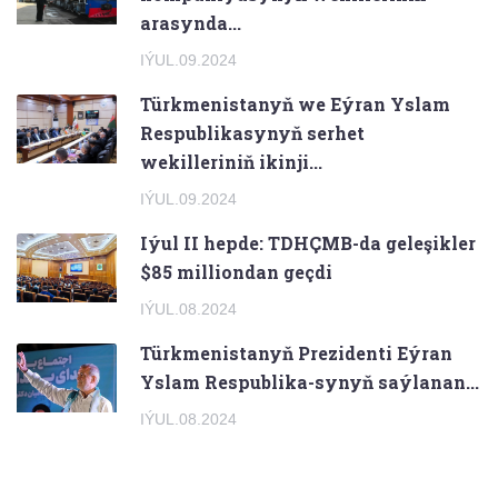
arasynda...
IÝUL.09.2024
Türkmenistanyň we Eýran Yslam
Respublikasynyň serhet
wekilleriniň ikinji...
IÝUL.09.2024
Iýul II hepde: TDHÇMB-da geleşikler
$85 milliondan geçdi
IÝUL.08.2024
Türkmenistanyň Prezidenti Eýran
Yslam Respublika-synyň saýlanan...
IÝUL.08.2024