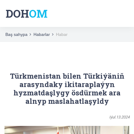
DOH
OM
Baş sahypa
Habarlar
Habar
Türkmenistan bilen Türkiýäniň
arasyndaky ikitaraplaýyn
hyzmatdaşlygy ösdürmek ara
alnyp maslahatlaşyldy
Iýul.13.2024