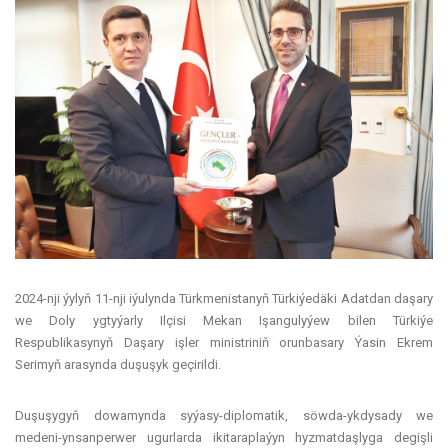
2024-nji ýylyň 11-nji iýulynda Türkmenistanyň Türkiýedäki Adatdan daşary
we Doly ygtyýarly Ilçisi Mekan Işangulyýew bilen Türkiýe
Respublikasynyň Daşary işler ministriniň orunbasary Ýasin Ekrem
Serimyň arasynda duşuşyk geçirildi.
Duşuşygyň dowamynda syýasy-diplomatik, söwda-ykdysady we
medeni-ynsanperwer ugurlarda ikitaraplaýyn hyzmatdaşlyga degişli