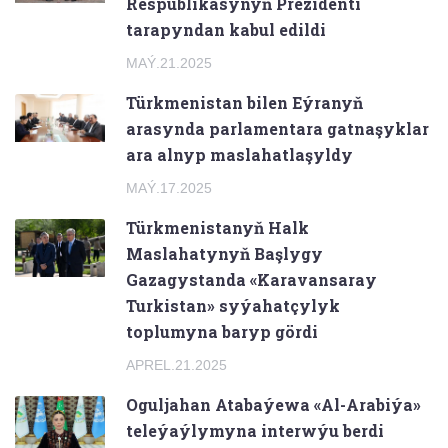
Respublikasynyň Prezidenti
tarapyndan kabul edildi
MAÝ.21.2025
Türkmenistan bilen Eýranyň
arasynda parlamentara gatnaşyklar
ara alnyp maslahatlaşyldy
MAÝ.17.2025
Türkmenistanyň Halk
Maslahatynyň Başlygy
Gazagystanda «Karavansaray
Turkistan» syýahatçylyk
toplumyna baryp gördi
APREL.21.2025
Oguljahan Atabaýewa «Al-Arabiýa»
teleýaýlymyna interwýu berdi