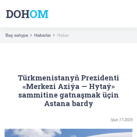
DOH
OM
Baş sahypa
Habarlar
Habar
Türkmenistanyň Prezidenti
«Merkezi Aziýa — Hytaý»
sammitine gatnaşmak üçin
Astana bardy
Iýun.17.2025