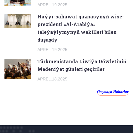
APREL.19.2025
Haýyr-sahawat gaznasynyň wise-
prezidenti «Al-Arabiýa»
teleýaýlymynyň wekilleri bilen
duşuşdy
APREL.19.2025
Türkmenistanda Liwiýa Döwletiniň
Medeniýet günleri geçiriler
APREL.18.2025
Goşmaça Habarlar