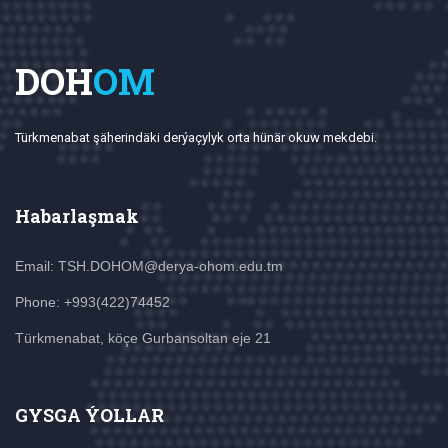
DOH
OM
Türkmenabat şäherindäki derýaçylyk orta hünär okuw mekdebi.
Habarlaşmak
Email: TSH.DOHOM@derya-ohom.edu.tm
Phone: +993(422)74452
Türkmenabat, köçe Gurbansoltan eje 21
GYSGA ÝOLLAR