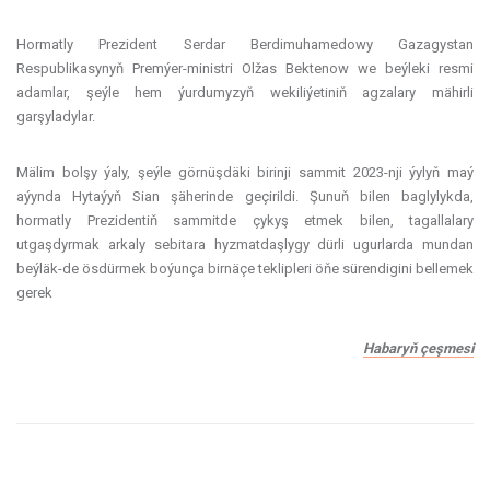
Hormatly Prezident Serdar Berdimuhamedowy Gazagystan
Respublikasynyň Premýer-ministri Olžas Bektenow we beýleki resmi
adamlar, şeýle hem ýurdumyzyň wekiliýetiniň agzalary mähirli
garşyladylar.
Mälim bolşy ýaly, şeýle görnüşdäki birinji sammit 2023-nji ýylyň maý
aýynda Hytaýyň Sian şäherinde geçirildi. Şunuň bilen baglylykda,
hormatly Prezidentiň sammitde çykyş etmek bilen, tagallalary
utgaşdyrmak arkaly sebitara hyzmatdaşlygy dürli ugurlarda mundan
beýläk-de ösdürmek boýunça birnäçe teklipleri öňe sürendigini bellemek
gerek
Habaryň çeşmesi