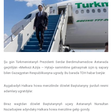
Şu gün Türkmenistanyň Prezidenti Serdar Berdimuhamedow Astanada
geçirilýän «Merkezi Aziýa — Hytaý» sammitine gatnaşmak üçin iş sapary
bilen Gazagystan Respublikasyna ugrady. Bu barada TDH habar berýär.
Aşgabadyň Halkara howa menzilinde döwlet Baştutanyny ýurduň resmi
adamlary ugratdylar.
Biraz wagtdan döwlet Baştutanynyň uçary Astananyň Nursultan
Nazarbaýew adyndaky Halkara howa menziline gelip gondy.