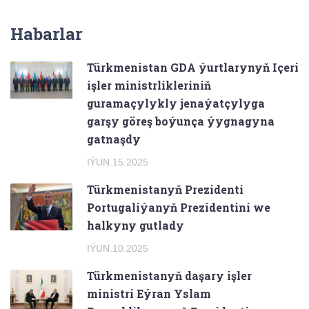
Habarlar
Türkmenistan GDA ýurtlarynyň Içeri
işler ministrlikleriniň
guramaçylykly jenaýatçylyga
garşy göreş boýunça ýygnagyna
gatnaşdy
IÝUN.15.2025
Türkmenistanyň Prezidenti
Portugaliýanyň Prezidentini we
halkyny gutlady
IÝUN.10.2025
Türkmenistanyň daşary işler
ministri Eýran Yslam