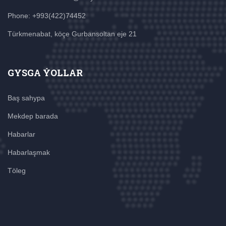
Phone: +993(422)74452
Türkmenabat, köçe Gurbansoltan eje 21
GYSGA ÝOLLAR
Baş sahypa
Mekdep barada
Habarlar
Habarlaşmak
Töleg