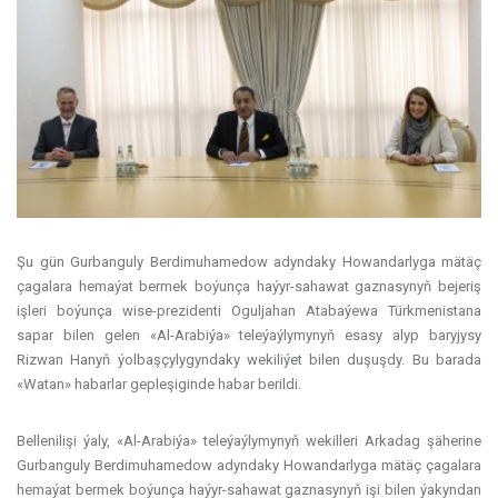
Şu gün Gurbanguly Berdimuhamedow adyndaky Howandarlyga mätäç
çagalara hemaýat bermek boýunça haýyr-sahawat gaznasynyň bejeriş
işleri boýunça wise-prezidenti Oguljahan Atabaýewa Türkmenistana
sapar bilen gelen «Al-Arabiýa» teleýaýlymynyň esasy alyp baryjysy
Rizwan Hanyň ýolbaşçylygyndaky wekiliýet bilen duşuşdy. Bu barada
«Watan» habarlar gepleşiginde habar berildi.
Bellenilişi ýaly, «Al-Arabiýa» teleýaýlymynyň wekilleri Arkadag şäherine
Gurbanguly Berdimuhamedow adyndaky Howandarlyga mätäç çagalara
hemaýat bermek boýunça haýyr-sahawat gaznasynyň işi bilen ýakyndan