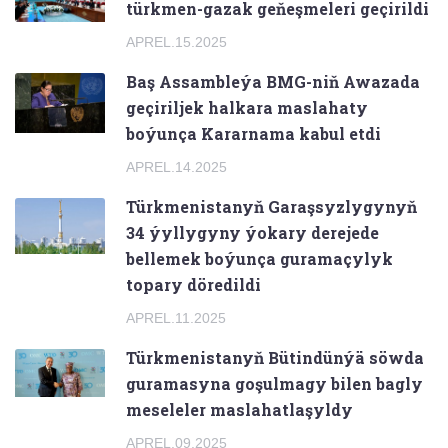
türkmen-gazak geňeşmeleri geçirildi
APREL.15.2025
Baş Assambleýa BMG-niň Awazada
geçiriljek halkara maslahaty
boýunça Kararnama kabul etdi
APREL.14.2025
Türkmenistanyň Garaşsyzlygynyň
34 ýyllygyny ýokary derejede
bellemek boýunça guramaçylyk
topary döredildi
APREL.11.2025
Türkmenistanyň Bütindünýä söwda
guramasyna goşulmagy bilen bagly
meseleler maslahatlaşyldy
APREL.09.2025