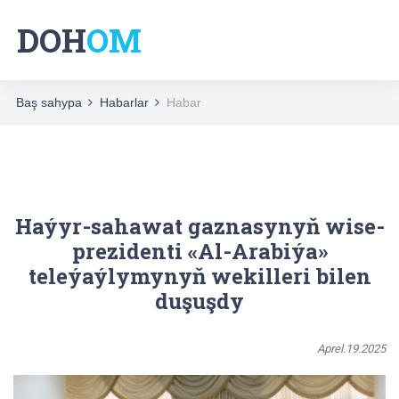
DOH
OM
Baş sahypa
Habarlar
Habar
Haýyr-sahawat gaznasynyň wise-
prezidenti «Al-Arabiýa»
teleýaýlymynyň wekilleri bilen
duşuşdy
Aprel.19.2025