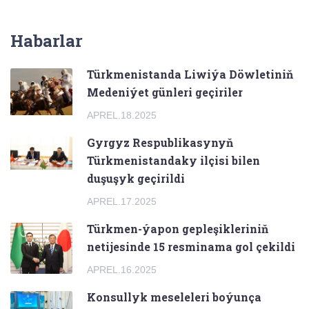
Habarlar
Türkmenistanda Liwiýa Döwletiniň
Medeniýet günleri geçiriler
APREL.18.2025
Gyrgyz Respublikasynyň
Türkmenistandaky ilçisi bilen
duşuşyk geçirildi
APREL.17.2025
Türkmen-ýapon gepleşikleriniň
netijesinde 15 resminama gol çekildi
APREL.16.2025
Konsullyk meseleleri boýunça