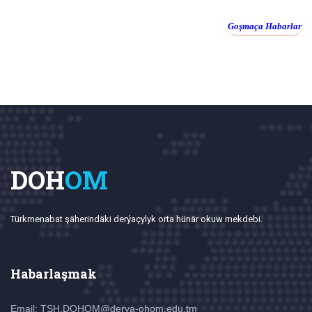
Goşmaça Habarlar
DOH
OM
Türkmenabat şäherindäki derýaçylyk orta hünär okuw mekdebi.
Habarlaşmak
Email: TSH.DOHOM@derya-ohom.edu.tm