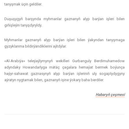
tanyşmak üçin geldiler.
Duşuşygyň barşynda myhmanlar gaznanyň alyp barýan işleri bilen
giňişleýin tanyşdyryldy.
Myhmanlar gaznanyň alyp barýan işleri bilen ýakyndan tanyşmaga
gyzyklanma bildirýändiklerini aýtdylar.
«Al-Arabiýa» teleýaýlymynyň wekilleri Gurbanguly Berdimuhamedow
adyndaky Howandarlyga mätäç çagalara hemaýat bermek boýunça
haýyr-sahawat gaznasynyň alyp barýan işleriniň uly sogaplydygyny
aýratyn nygtamak bilen, gaznanyň işine ýokary baha berdiler.
Habaryň çeşmesi