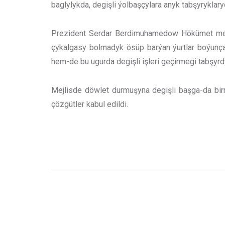
baglylykda, degişli ýolbaşçylara anyk tabşyryklar
Prezident Serdar Berdimuhamedow Hökümet mejl
çykalgasy bolmadyk ösüp barýan ýurtlar boýunça
hem-de bu ugurda degişli işleri geçirmegi tabşyrd
Mejlisde döwlet durmuşyna degişli başga-da bi
çözgütler kabul edildi.