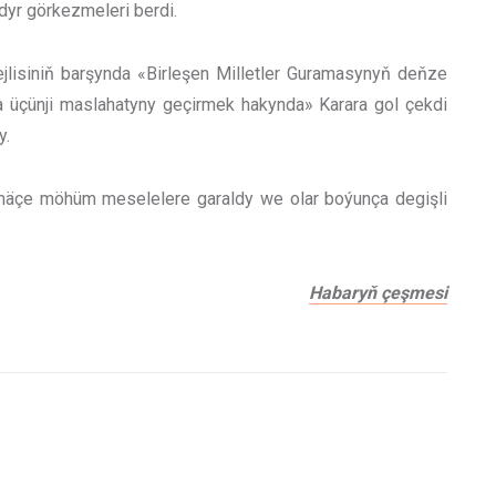
ydyr görkezmeleri berdi.
isiniň barşynda «Birleşen Milletler Guramasynyň deňze
 üçünji maslahatyny geçirmek hakynda» Karara gol çekdi
y.
rnäçe möhüm meselelere garaldy we olar boýunça degişli
Habaryň çeşmesi