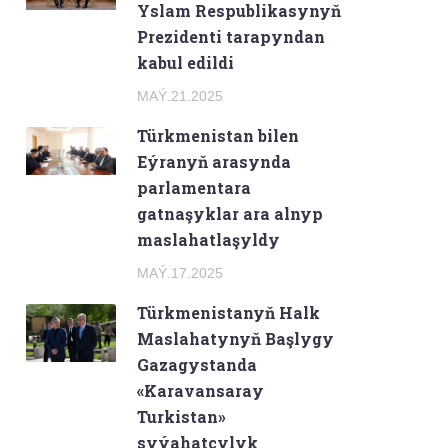
Yslam Respublikasynyň
Prezidenti tarapyndan
kabul edildi
MAÝ.21.2025
Türkmenistan bilen
Eýranyň arasynda
parlamentara
gatnaşyklar ara alnyp
maslahatlaşyldy
MAÝ.17.2025
Türkmenistanyň Halk
Maslahatynyň Başlygy
Gazagystanda
«Karavansaray
Turkistan»
syýahatçylyk