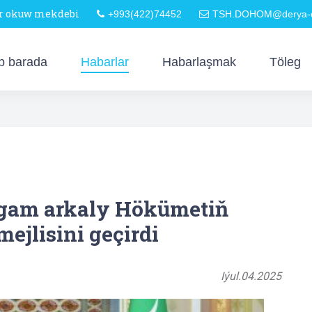
är okuw mekdebi
+993(422)74452
TSH.DOHOM@derya-o
p barada
Habarlar
Habarlaşmak
Töleg
lgam arkaly Hökümetiň
ejlisini geçirdi
Iýul.04.2025