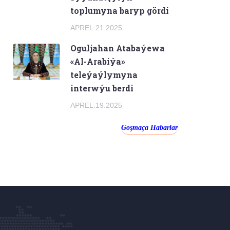
toplumyna baryp gördi
APREL.21.2025
Oguljahan Atabaýewa
«Al-Arabiýa»
teleýaýlymyna
interwýu berdi
APREL.19.2025
Goşmaça Habarlar