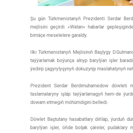
Şu gün Türkmenistanyň Prezidenti Serdar Be
mejlisini geçirdi. «Watan» habarlar gepleşigind
birnäçe meselelere garaldy.
Ilki Türkmenistanyň Mejlisiniň Başlygy D.Gulman
taýýarlamak boýunça alnyp barylýan işler barada
ýedinji çagyrylyşynyň dokuzynjy maslahatynyň net
Prezident Serdar Berdimuhamedow döwleti m
taslamalaryny işläp taýýarlamagyň hem-de ýurd
dowam etmegiň möhümdigini belledi.
Döwlet Baştutany hasabatlary diňläp, ýurduň dür
barylýan işler, öňde boljak çäreler, pudaklar