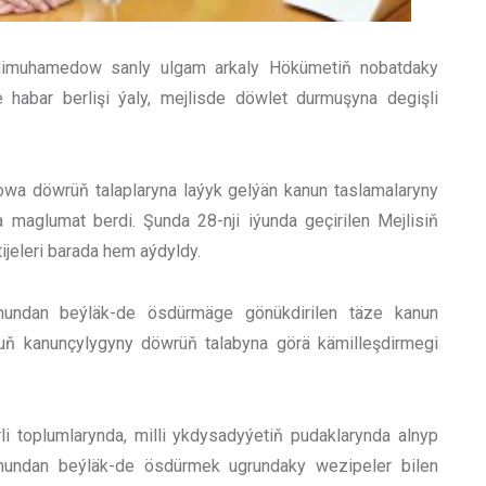
rdimuhamedow sanly ulgam arkaly Hökümetiň nobatdaky
e habar berlişi ýaly, mejlisde döwlet durmuşyna degişli
owa döwrüň talaplaryna laýyk gelýän kanun taslamalaryny
 maglumat berdi. Şunda 28-nji iýunda geçirilen Mejlisiň
ijeleri barada hem aýdyldy.
undan beýläk-de ösdürmäge gönükdirilen täze kanun
uň kanunçylygyny döwrüň talabyna görä kämilleşdirmegi
li toplumlarynda, milli ykdysadyýetiň pudaklarynda alnyp
y mundan beýläk-de ösdürmek ugrundaky wezipeler bilen