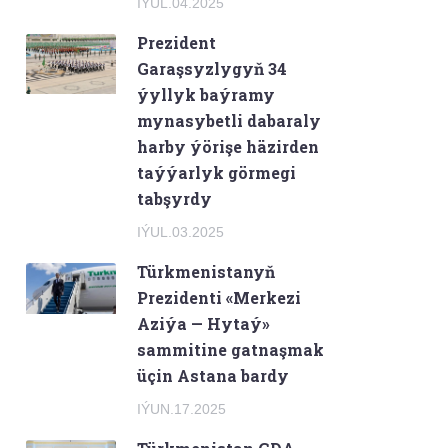
IÝUL.04.2025
Prezident
Garaşsyzlygyň 34
ýyllyk baýramy
mynasybetli dabaraly
harby ýörişe häzirden
taýýarlyk görmegi
tabşyrdy
IÝUL.03.2025
Türkmenistanyň
Prezidenti «Merkezi
Aziýa — Hytaý»
sammitine gatnaşmak
üçin Astana bardy
IÝUN.17.2025