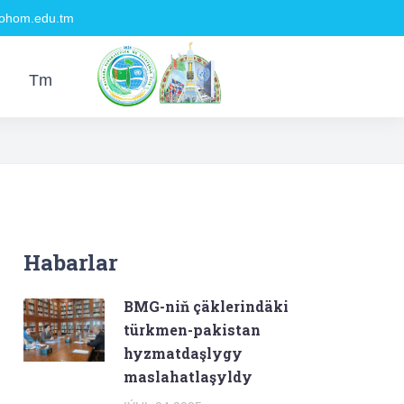
hom.edu.tm
Tm
Habarlar
BMG-niň çäklerindäki
türkmen-pakistan
hyzmatdaşlygy
maslahatlaşyldy