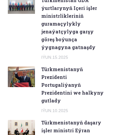
Türkmenistan GDA
ýurtlarynyň Içeri işler
ministrlikleriniň
guramaçylykly
jenaýatçylyga garşy
göreş boýunça
ýygnagyna gatnaşdy
IÝUN.15.2025
Türkmenistanyň
Prezidenti
Portugaliýanyň
Prezidentini we halkyny
gutlady
IÝUN.10.2025
Türkmenistanyň daşary
işler ministri Eýran