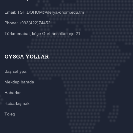
Email: TSH.DOHOM@derya-ohom.edu.tm
Phone: +993(422)74452
Türkmenabat, köçe Gurbansoltan eje 21
GYSGA ÝOLLAR
Baş sahypa
Mekdep barada
Habarlar
Habarlaşmak
Töleg