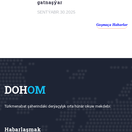
gatnaşýar
SENTÝABR.30.2025
Goşmaça Habarlar
DOH
OM
Türkmenabat şäherindäki derýaçylyk orta hünär okuw mekdebi.
Habarlaşmak