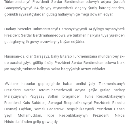
Türkmenistanyň Prezidenti Serdar Berdimuhamedowyň adyna ýurduň
Garaşsyzlygynyň 34 ýyllygy mynasybetli daşary ýurtly kärdeşlerinden,
görnükli syýasatçylardan gutlag hatlarynyň gelmegi dowam edýär.
Hatlary iberenler Türkmenistanyň Garaşsyzlygynyň 34 ýyllygy mynasybetli
Prezident Serdar Berdimuhamedowa we türkmen halkyna tüýs ýürekden
gutlaglaryny, iň gowy arzuwlaryny beýan edýärler.
Hususan-da, olar Garaşsyz, baky Bitarap Türkmenistana mundan beýläk-
de parahatçylyk, gülläp ösüş, Prezident Serdar Berdimuhamedowa berk
jan saglyk, türkmen halkyna bolsa bagtyýarlyk arzuw edýärler.
«Watan» habarlar gepleşiginde habar berlişi ýaly, Türkmenistanyň
Prezidenti Serdar Berdimuhamedowyň adyna şeýle gutlag hatlary
Malaýziýanyň Patyşasy Soltan Ibragimden, Tunis Respublikasynyň
Prezidenti Kais Saidden, Senegal Respublikasynyň Prezidenti Bassiru
Diomaý Faýdan, Somali Federatiw Respublikasynyň Prezidenti Hasan
Şeýh Mohamuddan, Kipr Respublikasynyň Prezidenti Nikos
Hristodulidisden gelip gowuşdy.