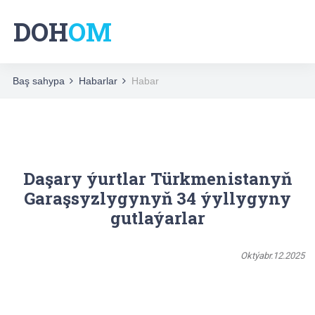
DOH
OM
Baş sahypa
Habarlar
Habar
Daşary ýurtlar Türkmenistanyň
Garaşsyzlygynyň 34 ýyllygyny
gutlaýarlar
Oktýabr.12.2025