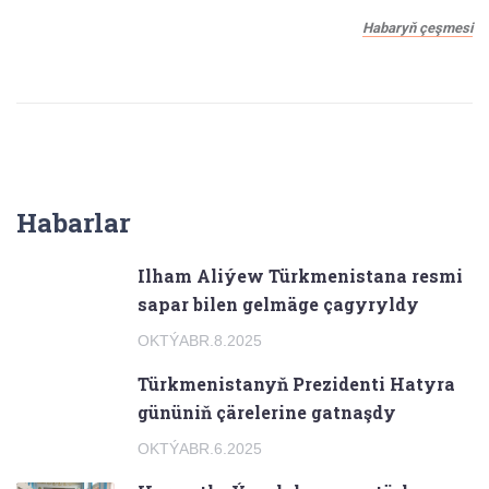
Habaryň çeşmesi
Habarlar
Ilham Aliýew Türkmenistana resmi
sapar bilen gelmäge çagyryldy
OKTÝABR.8.2025
Türkmenistanyň Prezidenti Hatyra
gününiň çärelerine gatnaşdy
OKTÝABR.6.2025