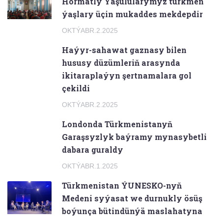
Hormatly Ýaşulularymyz türkmen
ýaşlary üçin mukaddes mekdepdir
OKTÝABR.2.2025
Haýyr-sahawat gaznasy bilen
hususy düzümleriň arasynda
ikitaraplaýyn şertnamalara gol
çekildi
OKTÝABR.2.2025
Londonda Türkmenistanyň
Garaşsyzlyk baýramy mynasybetli
dabara guraldy
OKTÝABR.1.2025
Türkmenistan ÝUNESKO-nyň
Medeni syýasat we durnukly ösüş
boýunça bütindünýä maslahatyna