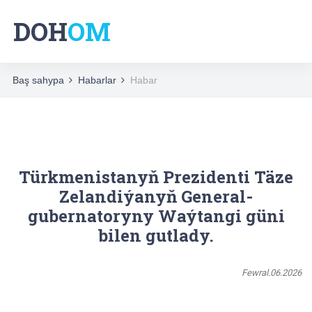
DOH
OM
Baş sahypa
Habarlar
Habar
Türkmenistanyň Prezidenti Täze
Zelandiýanyň General-
gubernatoryny Waýtangi güni
bilen gutlady.
Fewral.06.2026