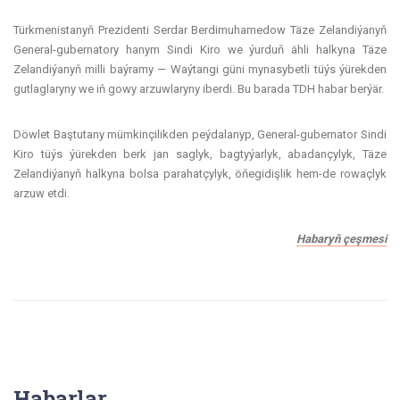
Türkmenistanyň Prezidenti Serdar Berdimuhamedow Täze Zelandiýanyň
General-gubernatory hanym Sindi Kiro we ýurduň ähli halkyna Täze
Zelandiýanyň milli baýramy — Waýtangi güni mynasybetli tüýs ýürekden
gutlaglaryny we iň gowy arzuwlaryny iberdi. Bu barada TDH habar berýär.
Döwlet Baştutany mümkinçilikden peýdalanyp, General-gubernator Sindi
Kiro tüýs ýürekden berk jan saglyk, bagtyýarlyk, abadançylyk, Täze
Zelandiýanyň halkyna bolsa parahatçylyk, öňegidişlik hem-de rowaçlyk
arzuw etdi.
Habaryň çeşmesi
Habarlar