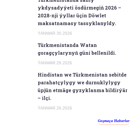
ykdysadyýeti ösdürmegiň 2026 –
2028-nji ýyllar üçin Döwlet
maksatnamasy tassyklanyldy.
ÝANWAR.30.2026
Türkmenistanda Watan
goragçylarynyň güni bellenildi.
ÝANWAR.28.2026
Hindistan we Türkmenistan sebitde
parahatçylygy we durnuklylygy
üpjün etmäge gyzyklanma bildirýär
– ilçi.
ÝANWAR.26.2026
Goşmaça Habarlar