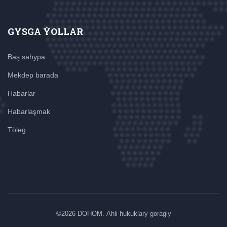
GYSGA ÝOLLAR
Baş sahypa
Mekdep barada
Habarlar
Habarlaşmak
Töleg
©
2026 DOHOM. Ähli hukuklary goragly