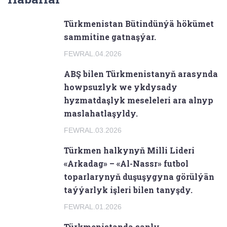
Türkmenistan Bütindünýä hökümet
sammitine gatnaşýar.
FEWRAL.04.2026
ABŞ bilen Türkmenistanyň arasynda
howpsuzlyk we ykdysady
hyzmatdaşlyk meseleleri ara alnyp
maslahatlaşyldy.
FEWRAL.03.2026
Türkmen halkynyň Milli Lideri
«Arkadag» – «Al-Nassr» futbol
toparlarynyň duşuşygyna görülýän
taýýarlyk işleri bilen tanyşdy.
FEWRAL.01.2026
Türkmenistanda sanly