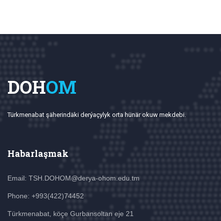
DOH
OM
Türkmenabat şäherindäki derýaçylyk orta hünär okuw mekdebi.
Habarlaşmak
Email: TSH.DOHOM@derya-ohom.edu.tm
Phone: +993(422)74452
Türkmenabat, köçe Gurbansoltan eje 21