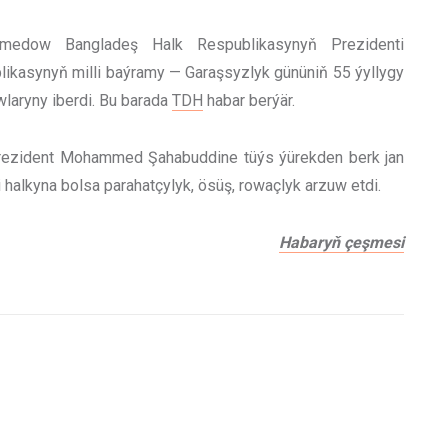
amedow Bangladeş Halk Respublikasynyň Prezidenti
asynyň milli baýramy — Garaşsyzlyk gününiň 55 ýyllygy
wlaryny iberdi. Bu barada
TDH
habar berýär.
Prezident Mohammed Şahabuddine tüýs ýürekden berk jan
i halkyna bolsa parahatçylyk, ösüş, rowaçlyk arzuw etdi.
Habaryň çeşmesi