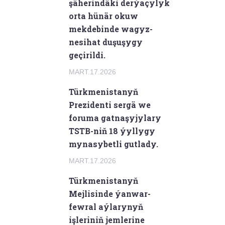
şäherindäki derýaçylyk
orta hünär okuw
mekdebinde wagyz-
nesihat duşuşygy
geçirildi.
MART.17.2026
Türkmenistanyň
Prezidenti sergä we
foruma gatnaşyjylary
TSTB-niň 18 ýyllygy
mynasybetli gutlady.
MART.17.2026
Türkmenistanyň
Mejlisinde ýanwar-
fewral aýlarynyň
işleriniň jemlerine