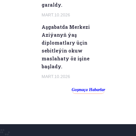
garaldy.
MART.10.2026
Aşgabatda Merkezi
Aziýanyň ýaş
diplomatlary üçin
sebitleýin okuw
maslahaty öz işine
başlady.
MART.10.2026
Goşmaça Habarlar