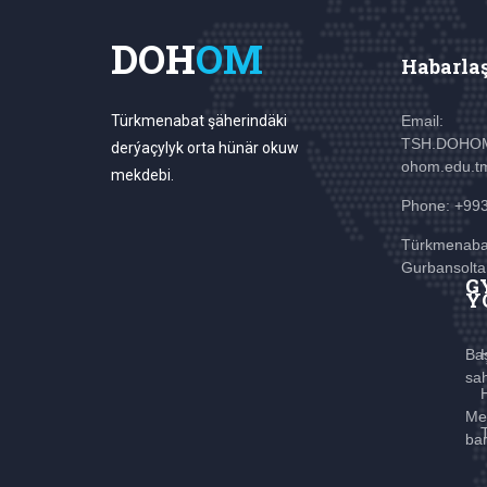
DOH
OM
Habarla
Türkmenabat şäherindäki
Email:
TSH.DOHO
derýaçylyk orta hünär okuw
ohom.edu.t
mekdebi.
Phone: +99
Türkmenaba
Gurbansolta
G
Ý
Ba
sa
Me
ba