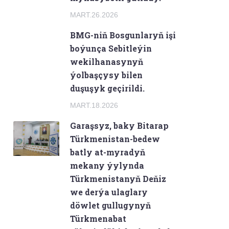
MART.26.2026
BMG-niň Bosgunlaryň işi
boýunça Sebitleýin
wekilhanasynyň
ýolbaşçysy bilen
duşuşyk geçirildi.
MART.18.2026
Garaşsyz, baky Bitarap
Türkmenistan-bedew
batly at-myradyň
mekany ýylynda
Türkmenistanyň Deňiz
we derýa ulaglary
döwlet gullugynyň
Türkmenabat