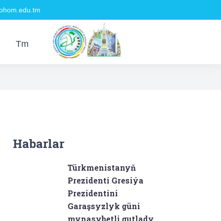
hom.edu.tm
Tm
Habarlar
Türkmenistanyň
Prezidenti Gresiýa
Prezidentini
Garaşsyzlyk güni
mynasybetli gutlady.