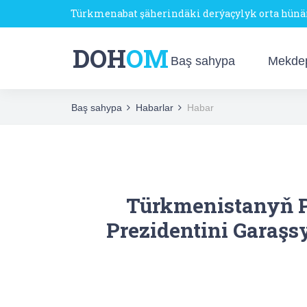
Türkmenabat şäherindäki derýaçylyk orta hün
DOH
OM
Baş sahypa
Mekde
Baş sahypa
Habarlar
Habar
Türkmenistanyň P
Prezidentini Garaşsy