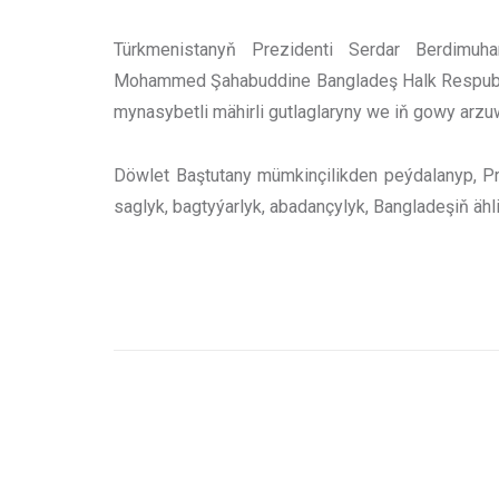
Türkmenistanyň Prezidenti Serdar Berdimuh
Mohammed Şahabuddine Bangladeş Halk Respublik
mynasybetli mähirli gutlaglaryny we iň gowy arzu
Döwlet Baştutany mümkinçilikden peýdalanyp, 
saglyk, bagtyýarlyk, abadançylyk, Bangladeşiň ähl