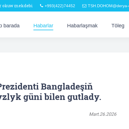
är okuw mekdebi
+993(422)74452
TSH.DOHOM@derya-o
p barada
Habarlar
Habarlaşmak
Töleg
rezidenti Bangladeşiň
zlyk güni bilen gutlady.
Mart.26.2026