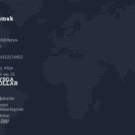
şmak
M@derya-
m
3(422)74452
t, köçe
n eje 21
YSGA
OLLAR
ş
Habarlar
hypa
Habarlaşmak
kdep
Töleg
rada