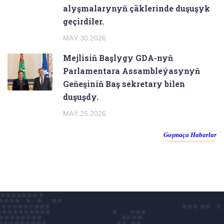
alyşmalarynyň çäklerinde duşuşyk
geçirdiler.
MAÝ.30.2026
Mejlisiň Başlygy GDA-nyň
Parlamentara Assambleýasynyň
Geňeşiniň Baş sekretary bilen
duşuşdy.
MAÝ.25.2026
Goşmaça Habarlar