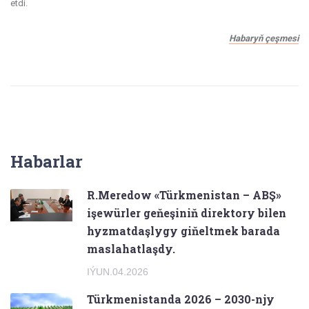
etdi.
Habaryň çeşmesi
Habarlar
R.Meredow «Türkmenistan – ABŞ»
işewürler geňeşiniň direktory bilen
hyzmatdaşlygy giňeltmek barada
maslahatlaşdy.
IÝUN.04.2026
Türkmenistanda 2026 – 2030-njy