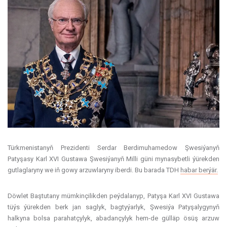
Türkmenistanyň Prezidenti Serdar Berdimuhamedow Şwesiýanyň
Patyşasy Karl XVI Gustawa Şwesiýanyň Milli güni mynasybetli ýürekden
gutlaglaryny we iň gowy arzuwlaryny iberdi. Bu barada TDH
habar berýär.
Döwlet Baştutany mümkinçilikden peýdalanyp, Patyşa Karl XVI Gustawa
tüýs ýürekden berk jan saglyk, bagtyýarlyk, Şwesiýa Patyşalygynyň
halkyna bolsa parahatçylyk, abadançylyk hem-de gülläp ösüş arzuw