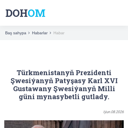
DOH
OM
Baş sahypa
Habarlar
Habar
Türkmenistanyň Prezidenti
Şwesiýanyň Patyşasy Karl XVI
Gustawany Şwesiýanyň Milli
güni mynasybetli gutlady.
Iýun.08.2026