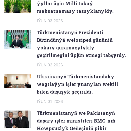
ýyllar üçin Milli tokaý
maksatnamasy tassyklanyldy.
IÝUN.03.2026
Türkmenistanyň Prezidenti
Bütindünýä welosiped gününiň
ýokary guramaçylykly
geçirilmegini üpjün etmegi tabşyrdy.
IÝUN.02.2026
Ukrainanyň Türkmenistandaky
wagtlaýyn işler ynanylan wekili
bilen duşuşyk geçirildi.
IÝUN.01.2026
Türkmenistanyň we Pakistanyň
daşary işler ministrleri BMG-niň
Howpsuzlyk Geňeşiniň pikir