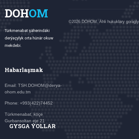
DOH
OM
©
2026 DOHOM. Ähli hukuklary goragly
Türkmenabat şäherindäki
derýaçylyk orta hünär okuw
mekdebi.
Habarlaşmak
Email: TSH.DOHOM@derya-
ohom.edu.tm
Phone: +993(422)74452
Türkmenabat, köçe
Gurbansoltan eje 21
GYSGA ÝOLLAR