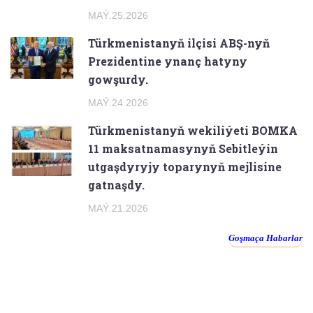
MAÝ.25.2026
Türkmenistanyň ilçisi ABŞ-nyň
Prezidentine ynanç hatyny
gowşurdy.
MAÝ.24.2026
Türkmenistanyň wekiliýeti BOMKA
11 maksatnamasynyň Sebitleýin
utgaşdyryjy toparynyň mejlisine
gatnaşdy.
MAÝ.21.2026
Goşmaça Habarlar