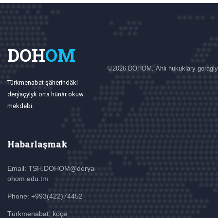
DOH
OM
©
2026 DOHOM. Ähli hukuklary goragly
Türkmenabat şäherindäki
derýaçylyk orta hünär okuw
mekdebi.
Habarlaşmak
Email: TSH.DOHOM@derya-
ohom.edu.tm
Phone: +993(422)74452
Türkmenabat, köçe