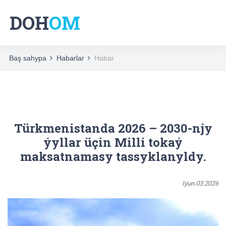
DOH
OM
Baş sahypa
Habarlar
Habar
Türkmenistanda 2026 – 2030-njy
ýyllar üçin Milli tokaý
maksatnamasy tassyklanyldy.
Iýun.03.2026