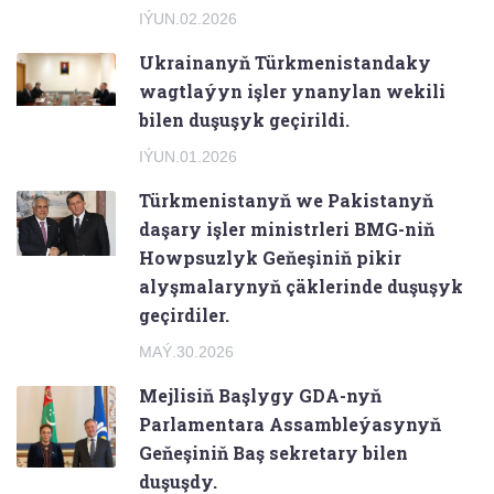
IÝUN.02.2026
Ukrainanyň Türkmenistandaky
wagtlaýyn işler ynanylan wekili
bilen duşuşyk geçirildi.
IÝUN.01.2026
Türkmenistanyň we Pakistanyň
daşary işler ministrleri BMG-niň
Howpsuzlyk Geňeşiniň pikir
alyşmalarynyň çäklerinde duşuşyk
geçirdiler.
MAÝ.30.2026
Mejlisiň Başlygy GDA-nyň
Parlamentara Assambleýasynyň
Geňeşiniň Baş sekretary bilen
duşuşdy.