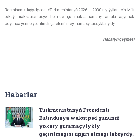
Resminama laýyklykda, «Türkmenistanyň 2026 – 2030-njy ýyllar üçin Milli
tokaý maksatnamasy» hem-de şu maksatnamany amala aşyrmak
boýunça ýerine ýetirilmeli çäreleriň meýilnamasy tassyklanyldy.
Habaryň çeşmesi
Habarlar
Türkmenistanyň Prezidenti
Bütindünýä welosiped gününiň
ýokary guramaçylykly
geçirilmegini üpjün etmegi tabşyrdy.