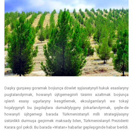
Daşky gurşawy goramak boýunça döwlet syýasatynyň hukuk esaslaryny
pugtalandyrmak, howanyň üýtgemeginiň täsirini azaltmak boýunça
işleriň esasy ugurlaryny kesgitlemek, ekoulgamlaryň we tokaý
hojalygynyň bu ýagdaýlara durnuklylygyny ýokarlandyrmak, şeýle-de
howanyň üýtgemegi barada Türkmenistanyň milli strategiýasyny
üstünlikli durmuşa geçirmek maksady bilen, Türkmenistanyň Prezidenti
Karara gol çekdi. Bu barada «Watan» habarlar gepleşiginde habar berildi.