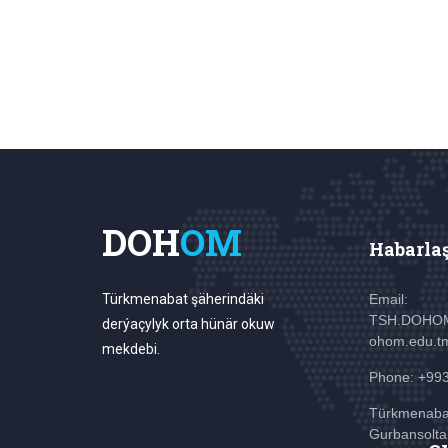
DOH
OM
Habarla
Türkmenabat şäherindäki
Email:
TSH.DOHO
derýaçylyk orta hünär okuw
ohom.edu.t
mekdebi.
Phone: +99
Türkmenaba
Gurbansolta