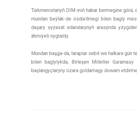
Türkmenistanyň DIM-iniň habar bermegine görä, d
mundan beýläk-de ösdürilmegi bilen bagly mesel
daşary syýasat edaralarynyň arasynda yzygider
ähmiýeti nygtaldy.
Mundan başga-da, taraplar sebit we halkara gün te
bilen baglylykda, Birleşen Milletler Guramasy
başlangyçlaryny özara goldamagy dowam etdirmeg