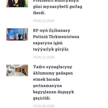
Prezidenti Russiýanyň
güni mynasybetli gutlag
iberdi.
IÝUN.12.2026
RF-nyň ilçihanasy
Putiniň Türkmenistana
saparyna işjeň
taýýarlyk görýär.
IÝUN.12.2026
Ýadro synaglaryny
ählumumy gadagan
etmek barada
şertnamasyna
bagyşlanan duşuşyk
geçirildi.
IÝUN.09.2026