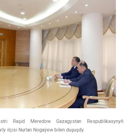
istri Raşid Meredow Gazagystan Respublikasynyň
ly ilçisi Nurlan Nogaýew bilen duşuşdy.