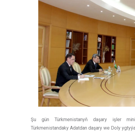
Şu gün Türkmenistanyň daşary işler min
Türkmenistandaky Adatdan daşary we Doly ygtyýar