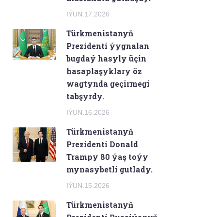
IÝUN.17.2026
Türkmenistanyň
Prezidenti ýygnalan
bugdaý hasyly üçin
hasaplaşyklary öz
wagtynda geçirmegi
tabşyrdy.
IÝUN.16.2026
Türkmenistanyň
Prezidenti Donald
Trampy 80 ýaş toýy
mynasybetli gutlady.
IÝUN.15.2026
Türkmenistanyň