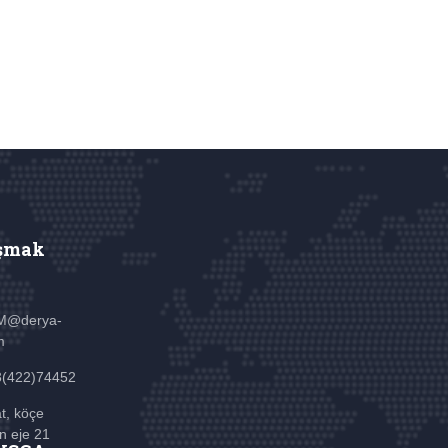
şmak
M@derya-
m
3(422)74452
t, köçe
n eje 21