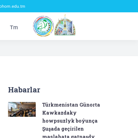
hom.edu.tm
Tm
Habarlar
Türkmenistan Günorta
Kawkazdaky
howpsuzlyk boýunça
Şuşada geçirilen
maslahata gatnaşdy.