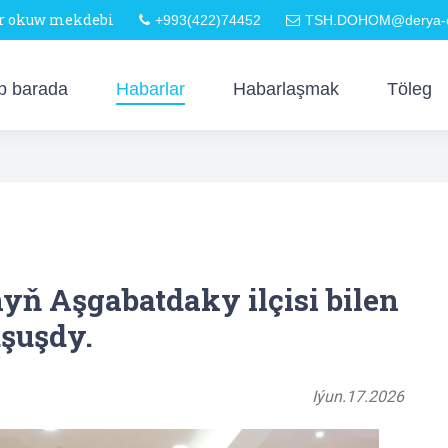
är okuw mekdebi
+993(422)74452
TSH.DOHOM@derya-o
p barada
Habarlar
Habarlaşmak
Töleg
ň Aşgabatdaky ilçisi bilen
şuşdy.
Iýun.17.2026