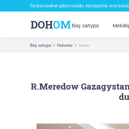
Türkmenabat şäherindäki derýaçylyk orta hün
DOH
OM
Baş sahypa
Mekde
Baş sahypa
Habarlar
Habar
R.Meredow Gazagystany
du