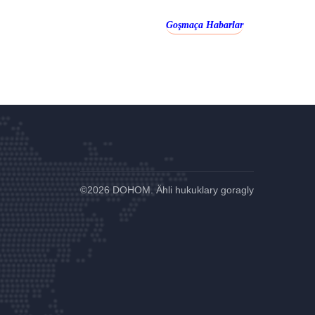
Goşmaça Habarlar
©
2026 DOHOM. Ähli hukuklary goragly