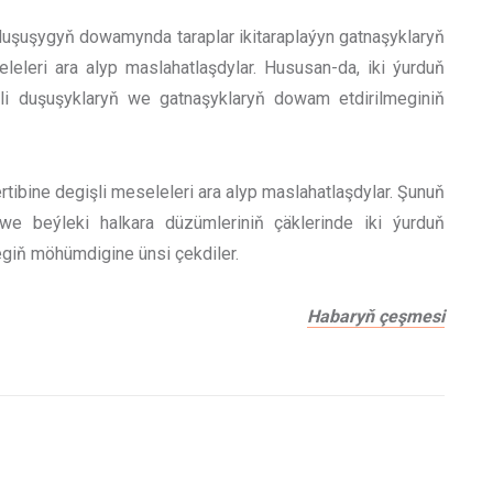
uşuşygyň dowamynda taraplar ikitaraplaýyn gatnaşyklaryň
eleri ara alyp maslahatlaşdylar. Hususan-da, iki ýurduň
li duşuşyklaryň we gatnaşyklaryň dowam etdirilmeginiň
rtibine degişli meseleleri ara alyp maslahatlaşdylar. Şunuň
 we beýleki halkara düzümleriniň çäklerinde iki ýurduň
iň möhümdigine ünsi çekdiler.
Habaryň çeşmesi