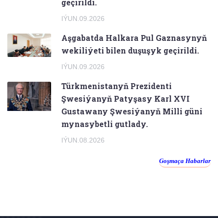
geçirildi.
IÝUN.09.2026
Aşgabatda Halkara Pul Gaznasynyň
wekiliýeti bilen duşuşyk geçirildi.
IÝUN.09.2026
Türkmenistanyň Prezidenti
Şwesiýanyň Patyşasy Karl XVI
Gustawany Şwesiýanyň Milli güni
mynasybetli gutlady.
IÝUN.08.2026
Goşmaça Habarlar