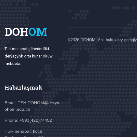
DOH
OM
©
2026 DOHOM. Ähli hukuklary goragly
Türkmenabat şäherindäki
derýaçylyk orta hünär okuw
mekdebi.
Habarlaşmak
Email: TSH.DOHOM@derya-
ohom.edu.tm
Phone: +993(422)74452
Türkmenabat, köçe