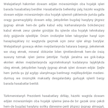
Welaýatlaryň häkimleri dowam edýän möwsümleýin oba hojalyk işleri
barada hasabatlary berdiler. Hasabatlarda bellenilişi ýaly, häzirki wagtda
dowam edýän möwsümleýin oba hojalyk işleriniň çäklerinde ýurtda galla
oragy guramaçylykly dowam edip, ýetişdirilen bugdaý hasylyny ýitgisiz
ýygnap almak hem-de galla kabul ediş kärhanalarynda bökdençsiz
kabul etmek zerur çäreler görülýär. Bu işlerde oba hojalyk tehnikalary
doly güýjünde işledilýär. Önüm öndürijiler bilen tabşyrylan hasyl üçin
hasaplaşyklary öz wagtynda geçmek üçin zerur işler alnyp barylýar.
Welaýatlaryň gowaça ekilen meýdanlarynda hatarara bejergi, ýekelemek
we otag etmek, mineral dökünler bilen iýmitlendirmek hem-de ösüş
suwuny tutmak işleri ýerine ýetirilýär. Ýazlyk ýeralma we gök-bakja
ekinleri ekilen meýdanlarynda agrotehnikanyň kadalaryna laýyklykda
ideg etmek, ýetişdirilen hasyly ýygnap almak işleri dowam edýär. Şeýle
hem ýurtda şu ýyl açylyp ulanylmaga berilmegi meýilleşdirilýän medeni-
durmuş we önümçilik maksatly desgalardaky gurluşyk işleriň barşy
barada hasabatlar berildi.
Türkmenistanyň Prezidenti hasabatlary diňläp, häzirki wagtda dowam
edýän möwsümleýin oba hojalyk işlerine ýene-de bir gezek ünsi çekdi
hem-de bugdaý hasylyny soňky dänesine çenli ýitgisiz ýygnap almagyň,