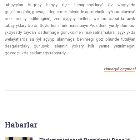
tabşyrylan bugdaý hasyly üçin hasaplaşyklaryň öz wagtynda
geçirilmeginiň, gowaça ideg etmek işlerinde agrotehnikanyň kadalarynyň
berk berjaý edilmeginiň, zerurdygyny belledi we bu babatda anyk
tabşyryklary berdi. Şeýle hem Türkmenistanyň Prezidenti ýurdy durmuş-
ykdysady taýdan ösdürmäge gönükdirilen maksatnamalara laýyklykda
welaýatlarda şu ýyl açylyp ulanmaga berilmegi göz öňünde tutulýan
desgalardaky gurluşyk işleriniň ýokary hilli ýerine ýetirilmegini
gözegçilikde saklamagy tabşyrdy.
Habaryň çeşmesi
Habarlar
Türkmenistanyň Prezidenti Donald