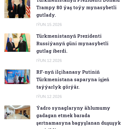
Trampy 80 ýaş toýy mynasybetli
gutlady.
IÝUN.15.2026
Türkmenistanyň Prezidenti
Russiýanyň güni mynasybetli
gutlag iberdi.
IÝUN.12.2026
RF-nyň ilçihanasy Putiniň
Türkmenistana saparyna işjeň
taýýarlyk görýär.
IÝUN.12.2026
Ýadro synaglaryny ählumumy
gadagan etmek barada
şertnamasyna bagyşlanan duşuşyk