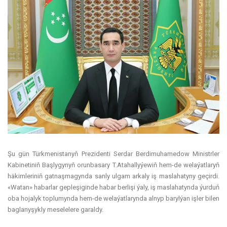
Şu gün Türkmenistanyň Prezidenti Serdar Berdimuhamedow Ministrler
Kabinetiniň Başlygynyň orunbasary T.Atahallyýewiň hem-de welaýatlaryň
häkimleriniň gatnaşmagynda sanly ulgam arkaly iş maslahatyny geçirdi.
«Watan» habarlar gepleşiginde habar berlişi ýaly, iş maslahatynda ýurduň
oba hojalyk toplumynda hem-de welaýatlarynda alnyp barylýan işler bilen
baglanyşykly meselelere garaldy.