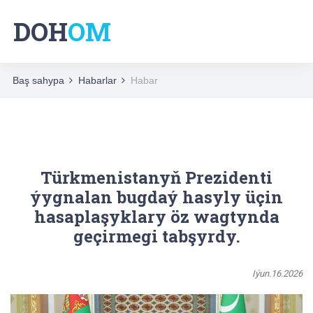
DOH
OM
Baş sahypa
Habarlar
Habar
Türkmenistanyň Prezidenti
ýygnalan bugdaý hasyly üçin
hasaplaşyklary öz wagtynda
geçirmegi tabşyrdy.
Iýun.16.2026