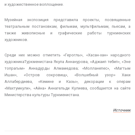
и художественное воплощение.
Музейная экспозиция представила проекты, посвященные
театральным постановкам, фильмам, мультфильмам, пьесам, а
также живописные и графические работы туркменских
художников.
Среди них можно отметить «Героглы», «Хасан-хан» народного
художникаТуркменистана Якупа Аннанурова, «Аджаип тебип», «Эне
топрагым» Аннадурды Алмамедова; «Молланепес», «Магтым
Ишан», «Остров сокровищ», «Волшебный узор» Хаки
Аллабердиева, «Кемине и Казы», декорации к ​​операм
«Махтумкули», «Айна» Аннагельди Кулиева, сообщается на сайте
Министерства культуры Туркменистана.
Источник