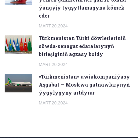
ýangyjy tygşytlamagyna kömek
eder
MART.20.2024
Türkmenistan Türki döwletleriniň
söwda-senagat edaralarynyň
birleşiginiň agzasy boldy
MART.20.2024
«Türkmenistan» awiakompaniýasy
Aşgabat — Moskwa gatnawlarynyň
ýygylygyny artdyrar
MART.20.2024