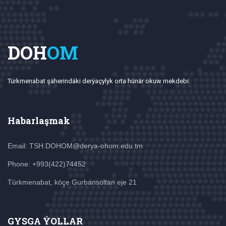
DOH
OM
Türkmenabat şäherindäki derýaçylyk orta hünär okuw mekdebi.
Habarlaşmak
Email: TSH.DOHOM@derya-ohom.edu.tm
Phone: +993(422)74452
Türkmenabat, köçe Gurbansoltan eje 21
GYSGA ÝOLLAR