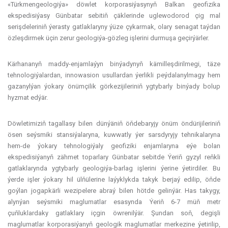
«Türkmengeologiýa» döwlet korporasiýasynyň Balkan geofizika
ekspedisiýasy Günbatar sebitiň çäklerinde uglewodorod çig mal
serişdeleriniň ýerasty gatlaklaryny ýüze çykarmak, olary senagat taýdan
özleşdirmek üçin zerur geologiýa-gözleg işlerini durmuşa geçirýärler.
Kärhananyň maddy-enjamlaýyn binýadynyň kämilleşdirilmegi, täze
tehnologiýalardan, innowasion usullardan ýerlikli peýdalanylmagy hem
gazanylýan ýokary önümçilik görkezijileriniň ygtybarly binýady bolup
hyzmat edýär.
Döwletimiziň tagallasy bilen dünýäniň öňdebaryjy önüm öndürijileriniň
ösen seýsmiki stansiýalaryna, kuwwatly ýer sarsdyryjy tehnikalaryna
hem-de ýokary tehnologiýaly geofiziki enjamlaryna eýe bolan
ekspedisiýanyň zähmet toparlary Günbatar sebitde Ýeriň gyzyl reňkli
gatlaklarynda ygtybarly geologiýa-barlag işlerini ýerine ýetirdiler. Bu
ýerde işler ýokary hil ülňülerine laýyklykda takyk berjaý edilip, öňde
goýlan jogapkärli wezipelere abraý bilen hötde gelinýär. Has takygy,
alynýan seýsmiki maglumatlar esasynda Ýeriň 6-7 müň metr
çuňluklardaky gatlaklary içgin öwrenilýär. Şundan soň, degişli
maglumatlar korporasiýanyň geologik maglumatlar merkezine ýetirilip,