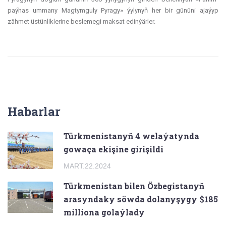
paýhas ummany Magtymguly Pyragy» ýylynyň her bir gününi ajaýyp
zähmet üstünliklerine beslemegi maksat edinýärler.
Habarlar
Türkmenistanyň 4 welaýatynda
gowaça ekişine girişildi
MART.22.2024
Türkmenistan bilen Özbegistanyň
arasyndaky söwda dolanyşygy $185
milliona golaýlady