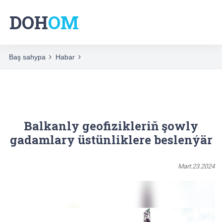
DOH
OM
Baş sahypa
Habar
Balkanly geofizikleriň şowly
gadamlary üstünliklere beslenýär
Mart.23.2024