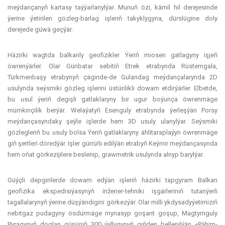
meýdançanyň kartasy taýýarlanylýar. Munuň özi, kämil hil derejesinde
ýerine ýetirilen gözleg-barlag işleriň takyklygyna, dürslügine doly
derejede güwä geçýär.
Häzirki wagtda balkanly geofizikler Ýeriň miosen gatlagyny işjeň
öwrenýärler. Olar Günbatar sebitiň Etrek etrabynda Rüstemgala,
Türkmenbaşy etrabynyň çäginde-de Gulandag meýdançalarynda 2D
usulynda seýsmiki gözleg işlerini üstünlikli dowam etdirýärler. Elbetde,
bu usul ýeriň degişli gatlaklaryny bir ugur boýunça öwrenmäge
mümkinçilik berýär. Welaýatyň Esenguly etrabynda ýerleşýän Porsy
meýdançasyndaky şeýle işlerde hem 3D usuly ulanylýar. Seýsmiki
gözlegleriň bu usuly bolsa Ýeriň gatlaklaryny ählitaraplaýyn öwrenmäge
giň şertleri döredýär. Işler gürrüňi edilýän etrabyň Keýmir meýdançasynda
hem oňat görkezijilere beslenip, grawmetrik usulynda alnyp barylýar.
Güýçli depginlerde dowam edýän işleriň häzirki tapgyram Balkan
geofizika ekspedisiýasynyň inžener-tehniki işgärleriniň tutanýerli
tagallalarynyň ýerine düşýändigini görkezýär. Olar milli ykdysadyýetimiziň
nebitgaz pudagyny ösdürmäge mynasyp goşant goşup, Magtymguly
Pyragynyň doglan gününiň 300 ýyllygynyň giňden bellenilýän «Pähim-