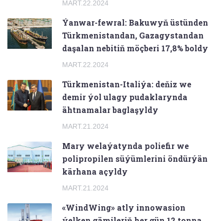
MART.22.2024
Ýanwar-fewral: Bakuwyň üstünden
Türkmenistandan, Gazagystandan
daşalan nebitiň möçberi 17,8% boldy
MART.22.2024
Türkmenistan-Italiýa: deňiz we
demir ýol ulagy pudaklarynda
ähtnamalar baglaşyldy
MART.21.2024
Mary welaýatynda poliefir we
polipropilen süýümlerini öndürýän
kärhana açyldy
MART.21.2024
«WindWing» atly innowasion
ýelken gämileriň her gün 12 tonna