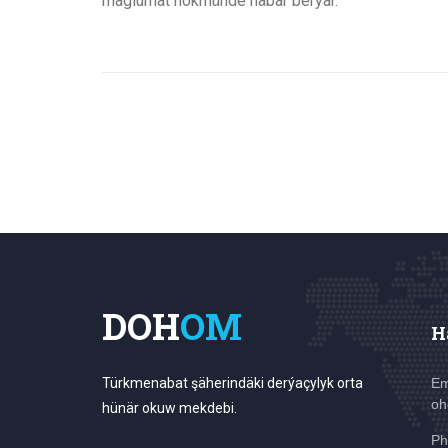
maglumat hökmünde habar berýär.
DOH
OM
H
Türkmenabat şäherindäki derýaçylyk orta
Em
oh
hünär okuw mekdebi.
Ph