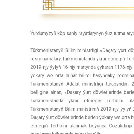
Ýurdumyzyň köp sanly raýatlarynyň ýüz tutmalaryny
Türkmenistanyň Bilim ministrligi «Daşary ýurt d
resminamalary Türkmenistanda ykrar etmegiň Tert
2019-njy ýylyň 16-njy martynda çykaran 1176-njy 
ýokary we orta hünär bilimi hakyndaky resmin
Türkmenistanyň Adalat ministrligi tarapyndan 
belligine alnan, «Daşary ýurt döwletlerinde ber
Türkmenistanda ykrar etmegiň Tertibini ul
Türkmenistanyň Bilim ministriniň 2019-njy ýylyň 
Daşary ýurt döwletlerinde berlen ýokary we orta 
etmegiň Tertibini ulanmak boýunça Gözükdirijä 