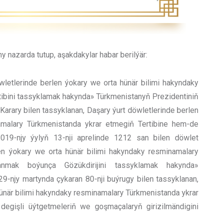
 nazarda tutup, aşakdakylar habar berilýär:
öwletlerinde berlen ýokary we orta hünär bilimi hakyndaky
ibini tassyklamak hakynda» Türkmenistanyň Prezidentiniň
Karary bilen tassyklanan, Daşary ýurt döwletlerinde berlen
amalary Türkmenistanda ykrar etmegiň Tertibine hem-de
2019-njy ýylyň 13-nji aprelinde 1212 san bilen döwlet
len ýokary we orta hünär bilimi hakyndaky resminamalary
anmak boýunça Gözükdirijini tassyklamak hakynda»
29-njy martynda çykaran 80-nji buýrugy bilen tassyklanan,
hünär bilimi hakyndaky resminamalary Türkmenistanda ykrar
degişli üýtgetmeleriň we goşmaçalaryň girizilmändigini