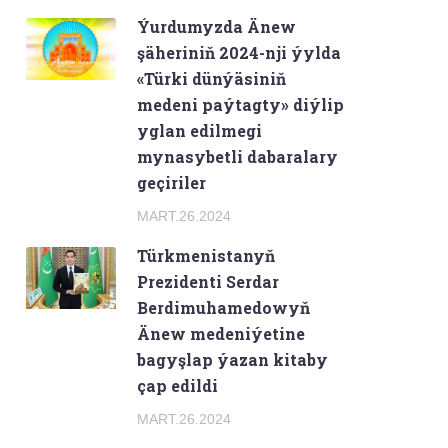
Ýurdumyzda Änew
şäheriniň 2024-nji ýylda
«Türki dünýäsiniň
medeni paýtagty» diýlip
yglan edilmegi
mynasybetli dabaralary
geçiriler
MART.26.2024
Türkmenistanyň
Prezidenti Serdar
Berdimuhamedowyň
Änew medeniýetine
bagyşlap ýazan kitaby
çap edildi
MART.26.2024