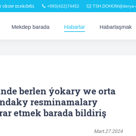
är okuw mekdebi
+993(422)74452
TSH.DOHOM@derya-o
Mekdep barada
Habarlar
Habarlaşmak
inde berlen ýokary we orta
yndaky resminamalary
r etmek barada bildiriş
Mart.27.2024