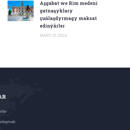
Aşgabat we Rim medeni
gatnaşyklary
çuňlaşdyrmagy maksat
edinýärler
MART.25.2024
AR
rlar
rlaşmak