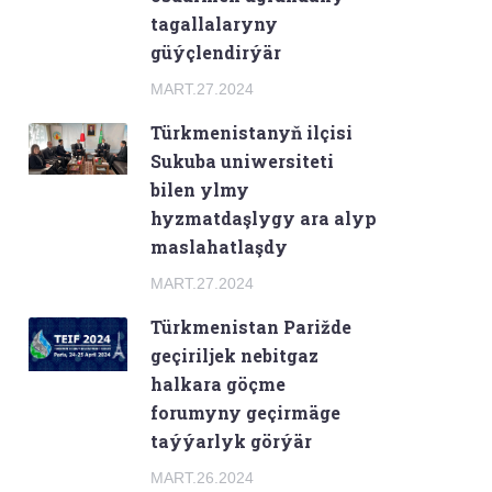
tagallalaryny
güýçlendirýär
MART.27.2024
Türkmenistanyň ilçisi
Sukuba uniwersiteti
bilen ylmy
hyzmatdaşlygy ara alyp
maslahatlaşdy
MART.27.2024
Türkmenistan Parižde
geçiriljek nebitgaz
halkara göçme
forumyny geçirmäge
taýýarlyk görýär
MART.26.2024