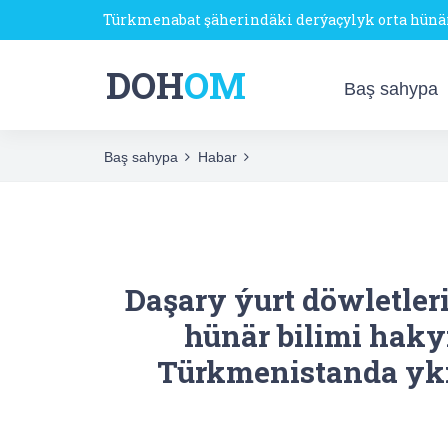
Türkmenabat şäherindäki derýaçylyk orta hün
DOH
OM
Baş sahypa
Baş sahypa
Habar
Daşary ýurt döwletler
hünär bilimi hak
Türkmenistanda ykra