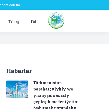
hom.edu.tm
Töleg
Dil
Habarlar
Türkmenistan
parahatçylykly we
ynanyşma esasly
gepleşik medeniýetini
ösdürmek ugrundaky