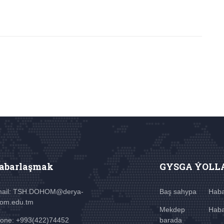
abarlaşmak
GYSGA ÝOLL
ail: TSH.DOHOM@derya-
Baş sahypa
Haba
om.edu.tm
Mekdep
Haba
one: +993(422)74452
barada