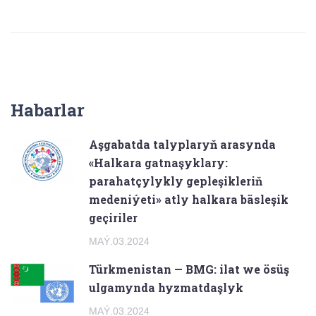
Habarlar
Aşgabatda talyplaryň arasynda
«Halkara gatnaşyklary:
parahatçylykly gepleşikleriň
medeniýeti» atly halkara bäsleşik
geçiriler
MAÝ.03.2024
Türkmenistan — BMG: ilat we ösüş
ulgamynda hyzmatdaşlyk
MAÝ.03.2024