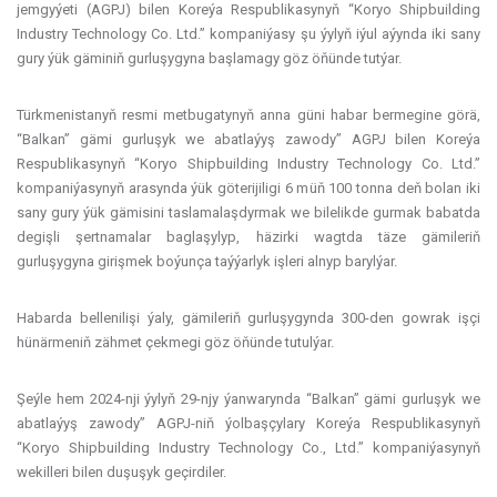
jemgyýeti (AGPJ) bilen Koreýa Respublikasynyň “Koryo Shipbuilding
Industry Technology Co. Ltd.” kompaniýasy şu ýylyň iýul aýynda iki sany
gury ýük gäminiň gurluşygyna başlamagy göz öňünde tutýar.
Türkmenistanyň resmi metbugatynyň anna güni habar bermegine görä,
“Balkan” gämi gurluşyk we abatlaýyş zawody” AGPJ bilen Koreýa
Respublikasynyň “Koryo Shipbuilding Industry Technology Co. Ltd.”
kompaniýasynyň arasynda ýük göterijiligi 6 müň 100 tonna deň bolan iki
sany gury ýük gämisini taslamalaşdyrmak we bilelikde gurmak babatda
degişli şertnamalar baglaşylyp, häzirki wagtda täze gämileriň
gurluşygyna girişmek boýunça taýýarlyk işleri alnyp barylýar.
Habarda bellenilişi ýaly, gämileriň gurluşygynda 300-den gowrak işçi
hünärmeniň zähmet çekmegi göz öňünde tutulýar.
Şeýle hem 2024-nji ýylyň 29-njy ýanwarynda “Balkan” gämi gurluşyk we
abatlaýyş zawody” AGPJ-niň ýolbaşçylary Koreýa Respublikasynyň
“Koryo Shipbuilding Industry Technology Co., Ltd.” kompaniýasynyň
wekilleri bilen duşuşyk geçirdiler.