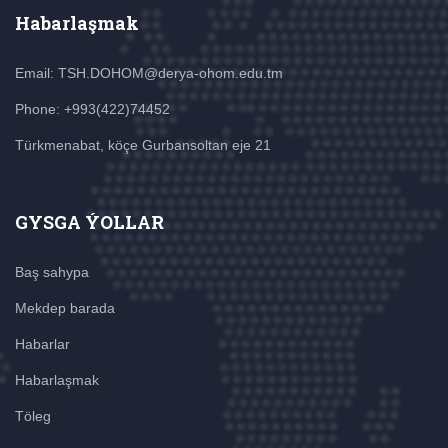
Habarlaşmak
Email: TSH.DOHOM@derya-ohom.edu.tm
Phone: +993(422)74452
Türkmenabat, köçe Gurbansoltan eje 21
GYSGA ÝOLLAR
Baş sahypa
Mekdep barada
Habarlar
Habarlaşmak
Töleg