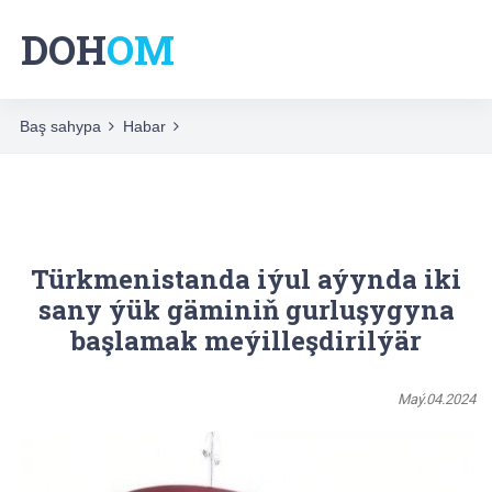
DOH
OM
Baş sahypa
Habar
Türkmenistanda iýul aýynda iki
sany ýük gäminiň gurluşygyna
başlamak meýilleşdirilýär
Maý.04.2024