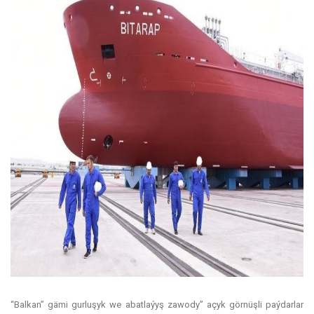
“Balkan” gämi gurluşyk we abatlaýyş zawody” açyk görnüşli paýdarlar