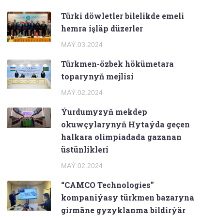
Türki döwletler bilelikde emeli
hemra işläp düzerler
MAÝ.03.2024
Türkmen-özbek hökümetara
toparynyň mejlisi
MAÝ.02.2024
Ýurdumyzyň mekdep
okuwçylarynyň Hytaýda geçen
halkara olimpiadada gazanan
üstünlikleri
MAÝ.02.2024
“CAMCO Technologies”
kompaniýasy türkmen bazaryna
girmäne gyzyklanma bildirýär