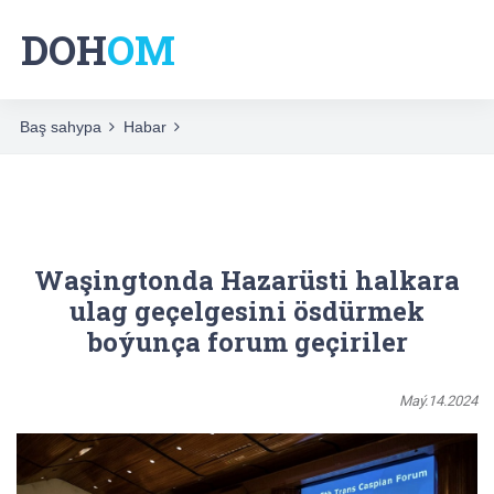
DOH
OM
Baş sahypa
Habar
Waşingtonda Hazarüsti halkara
ulag geçelgesini ösdürmek
boýunça forum geçiriler
Maý.14.2024