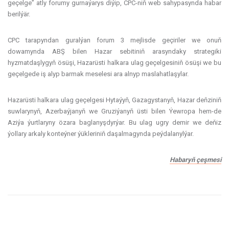
geçelge” atly forumy gurnaýarys diýip, CPC-niň web sahypasynda habar
berilýär.
CPC tarapyndan guralýan forum 3 mejlisde geçiriler we onuň
dowamynda ABŞ bilen Hazar sebitiniň arasyndaky strategiki
hyzmatdaşlygyň ösüşi, Hazarüsti halkara ulag geçelgesiniň ösüşi we bu
geçelgede iş alyp barmak meselesi ara alnyp maslahatlaşylar.
Hazarüsti halkara ulag geçelgesi Hytaýyň, Gazagystanyň, Hazar deňziniň
suwlarynyň, Azerbaýjanyň we Gruziýanyň üsti bilen Ýewropa hem-de
Aziýa ýurtlaryny özara baglanyşdyrýar. Bu ulag ugry demir we deňiz
ýollary arkaly konteýner ýükleriniň daşalmagynda peýdalanylýar.
Habaryň çeşmesi