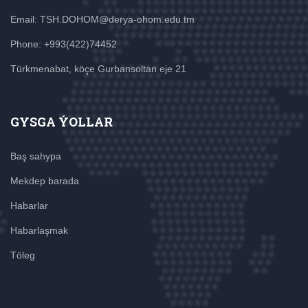
Email: TSH.DOHOM@derya-ohom.edu.tm
Phone: +993(422)74452
Türkmenabat, köçe Gurbansoltan eje 21
GYSGA ÝOLLAR
Baş sahypa
Mekdep barada
Habarlar
Habarlaşmak
Töleg