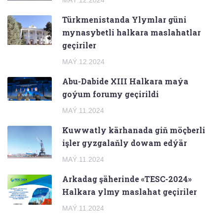
MAÝ.12.2024
Türkmenistanda Ylymlar güni
mynasybetli halkara maslahatlar
geçiriler
MAÝ.12.2024
Abu-Dabide XIII Halkara maýa
goýum forumy geçirildi
MAÝ.11.2024
Kuwwatly kärhanada giň möçberli
işler gyzgalaňly dowam edýär
MAÝ.11.2024
Arkadag şäherinde «TESC-2024»
Halkara ylmy maslahat geçiriler
MAÝ.11.2024