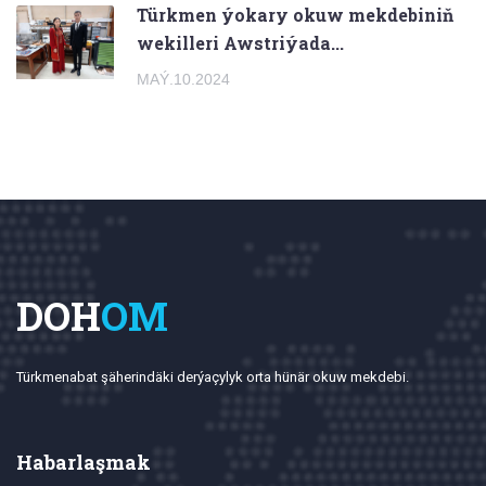
Türkmen ýokary okuw mekdebiniň
wekilleri Awstriýada...
MAÝ.10.2024
DOH
OM
Türkmenabat şäherindäki derýaçylyk orta hünär okuw mekdebi.
Habarlaşmak