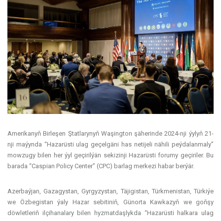
Amerikanyň Birleşen Ştatlarynyň Waşington şäherinde 2024-nji ýylyň 21-
nji maýynda “Hazarüsti ulag geçelgäni has netijeli nähili peýdalanmaly”
mowzugy bilen her ýyl geçirilýän sekizinji Hazarüsti forumy geçiriler. Bu
barada “Caspian Policy Center” (CPC) barlag merkezi habar berýär.
Azerbaýjan, Gazagystan, Gyrgyzystan, Täjigistan, Türkmenistan, Türkiýe
we Özbegistan ýaly Hazar sebitiniň, Günorta Kawkazyň we goňşy
döwletleriň ilçihanalary bilen hyzmatdaşlykda “Hazarüsti halkara ulag