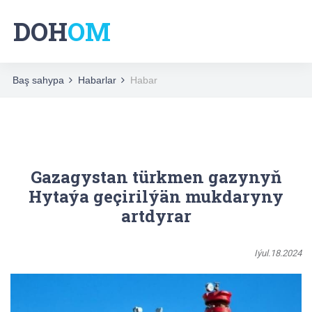
DOH
OM
Baş sahypa
Habarlar
Habar
Gazagystan türkmen gazynyň
Hytaýa geçirilýän mukdaryny
artdyrar
Iýul.18.2024