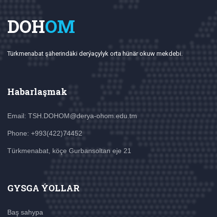
DOH
OM
Türkmenabat şäherindäki derýaçylyk orta hünär okuw mekdebi.
Habarlaşmak
Email: TSH.DOHOM@derya-ohom.edu.tm
Phone: +993(422)74452
Türkmenabat, köçe Gurbansoltan eje 21
GYSGA ÝOLLAR
Baş sahypa