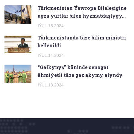
Türkmenistan Ýewropa Bileleşigine
agza ýurtlar bilen hyzmatdaşlygy...
IÝUL.15.2024
Türkmenistanda täze bilim ministri
bellenildi
IÝUL.14.2024
“Galkynyş” käninde senagat
ähmiýetli täze gaz akymy alyndy
IÝUL.13.2024