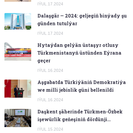
IÝUL.17.2024
Dalaşgär — 2024: geljegiň binýady şu
günden tutulýar
IÝUL.17.2024
Hytaýdan gelýän üstaşyr otlusy
Türkmenistanyň üstünden Eýrana
geçer
IÝUL.16.2024
Aşgabatda Türkiýäniň Demokratiýa
we milli jebislik güni bellenildi
IÝUL.16.2024
Daşkent şäherinde Türkmen-Özbek
işewürlik geňeşiniň dördünji...
IÝUL.15.2024