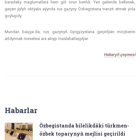
baradaky maglumatlara hem giň orun berildi. Ýeri gelende bellesek,
geçen ýylyň oktýabr aýynda rus gazyny Özbegistana tranzit etmek ýola
goýlupdy.
Mundan başga-da, rus gazynyň Gyrgyzystana geçirilýän möçberini
artdyrmak meselesi ara alnyp maslahatlaşylýar.
Habaryň çeşmesi
Habarlar
Özbegistanda bilelikdäki türkmen-
özbek toparynyň mejlisi geçirildi