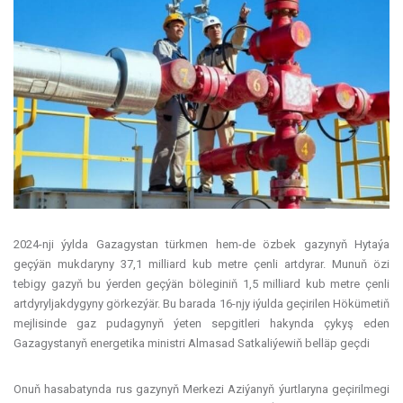
2024-nji ýylda Gazagystan türkmen hem-de özbek gazynyň Hytaýa
geçýän mukdaryny 37,1 milliard kub metre çenli artdyrar. Munuň özi
tebigy gazyň bu ýerden geçýän böleginiň 1,5 milliard kub metre çenli
artdyryljakdygyny görkezýär. Bu barada 16-njy iýulda geçirilen Hökümetiň
mejlisinde gaz pudagynyň ýeten sepgitleri hakynda çykyş eden
Gazagystanyň energetika ministri Almasad Satkaliýewiň belläp geçdi
Onuň hasabatynda rus gazynyň Merkezi Aziýanyň ýurtlaryna geçirilmegi