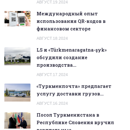
АВГУСТ.19.2024
Международный опыт
использования QR-кодов в
финансовом секторе
АВГУСТ.18.2024
LS и «Türkmenaragatna-şyk»
обсудили создание
производства...
АВГУСТ.17.2024
«Туркменпочта» предлагает
услугу доставки грузов...
АВГУСТ.16.2024
Посол Туркменистана в
Республике Словения вручил
верительные...