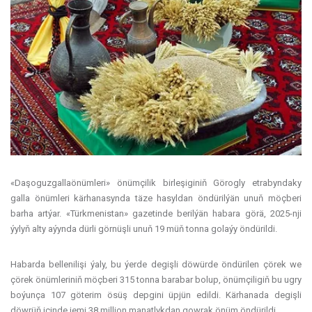
«Daşoguzgallaönümleri» önümçilik birleşiginiň Görogly etrabyndaky
galla önümleri kärhanasynda täze hasyldan öndürilýän unuň möçberi
barha artýar. «Türkmenistan» gazetinde berilýän habara görä, 2025-nji
ýylyň alty aýynda dürli görnüşli unuň 19 müň tonna golaýy öndürildi.
Habarda bellenilişi ýaly, bu ýerde degişli döwürde öndürilen çörek we
çörek önümleriniň möçberi 315 tonna barabar bolup, önümçiligiň bu ugry
boýunça 107 göterim ösüş depgini üpjün edildi. Kärhanada degişli
döwrüň içinde jemi 38 million manatlykdan gowrak önüm öndürildi.