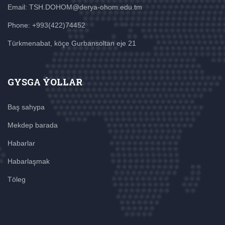
Email: TSH.DOHOM@derya-ohom.edu.tm
Phone: +993(422)74452
Türkmenabat, köçe Gurbansoltan eje 21
GYSGA ÝOLLAR
Baş sahypa
Mekdep barada
Habarlar
Habarlaşmak
Töleg