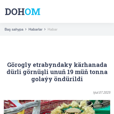
DOH
OM
Baş sahypa
Habarlar
Habar
Görogly etrabyndaky kärhanada
dürli görnüşli unuň 19 müň tonna
golaýy öndürildi
Iýul.07.2025