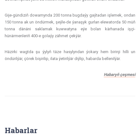
Gije-gündiziň dowamynda 200 tonna bugdaýy gaýtadan işlemek, ondan
150 tonna ak un öndürmek, şeýle-de ýanaşyk gurlan elewatorda 50 müň
tonna dänäni saklamak kuwwatyna eýe bolan kärhanada işçi-
hünärmenleriň 400-e golaýy zähmet çekýär.
Häzirki wagtda şu ýylyň täze hasylyndan ýokary hem birinji hilli un
öndürilýär, çörek bişirilip, ilata ýetirilýär diýlip, habarda bellenilýär.
Habaryň çeşmesi
Habarlar