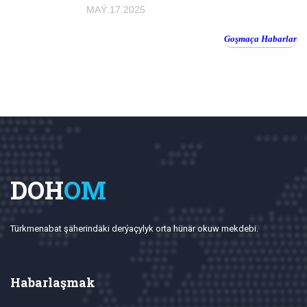
MAÝ.17.2025
Goşmaça Habarlar
DOH
OM
Türkmenabat şäherindäki derýaçylyk orta hünär okuw mekdebi.
Habarlaşmak