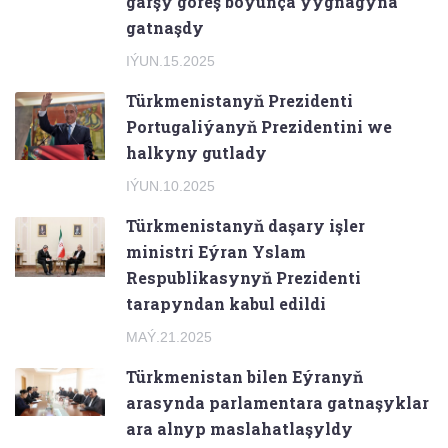
garşy göreş boýunça ýygnagyna
gatnaşdy
IÝUN.15.2025
Türkmenistanyň Prezidenti
Portugaliýanyň Prezidentini we
halkyny gutlady
IÝUN.10.2025
Türkmenistanyň daşary işler
ministri Eýran Yslam
Respublikasynyň Prezidenti
tarapyndan kabul edildi
MAÝ.21.2025
Türkmenistan bilen Eýranyň
arasynda parlamentara gatnaşyklar
ara alnyp maslahatlaşyldy