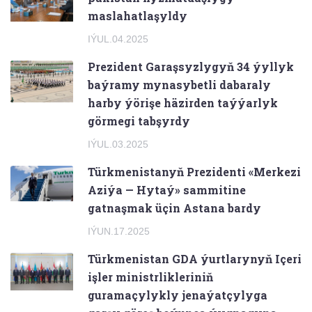
maslahatlaşyldy
IÝUL.04.2025
Prezident Garaşsyzlygyň 34 ýyllyk
baýramy mynasybetli dabaraly
harby ýörişe häzirden taýýarlyk
görmegi tabşyrdy
IÝUL.03.2025
Türkmenistanyň Prezidenti «Merkezi
Aziýa — Hytaý» sammitine
gatnaşmak üçin Astana bardy
IÝUN.17.2025
Türkmenistan GDA ýurtlarynyň Içeri
işler ministrlikleriniň
guramaçylykly jenaýatçylyga