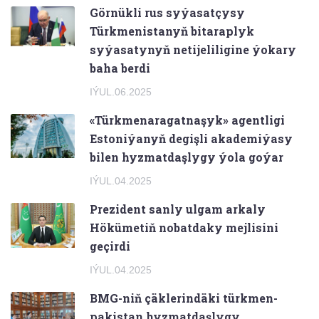
Görnükli rus syýasatçysy
Türkmenistanyň bitaraplyk
syýasatynyň netijeliligine ýokary
baha berdi
IÝUL.06.2025
«Türkmenaragatnaşyk» agentligi
Estoniýanyň degişli akademiýasy
bilen hyzmatdaşlygy ýola goýar
IÝUL.04.2025
Prezident sanly ulgam arkaly
Hökümetiň nobatdaky mejlisini
geçirdi
IÝUL.04.2025
BMG-niň çäklerindäki türkmen-
pakistan hyzmatdaşlygy