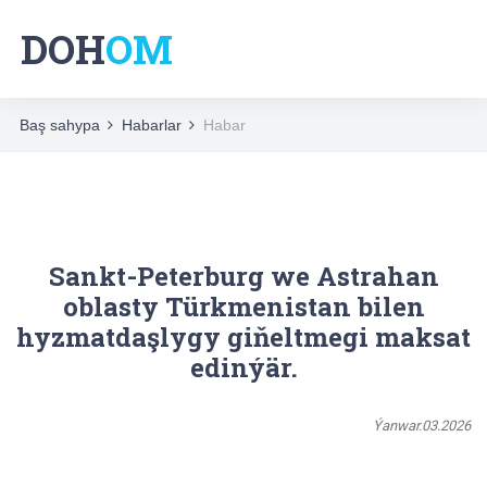
DOH
OM
Baş sahypa
Habarlar
Habar
Sankt-Peterburg we Astrahan
oblasty Türkmenistan bilen
hyzmatdaşlygy giňeltmegi maksat
edinýär.
Ýanwar.03.2026