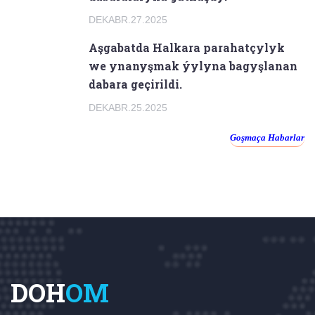
DEKABR.27.2025
Aşgabatda Halkara parahatçylyk
we ynanyşmak ýylyna bagyşlanan
dabara geçirildi.
DEKABR.25.2025
Goşmaça Habarlar
DOH
OM