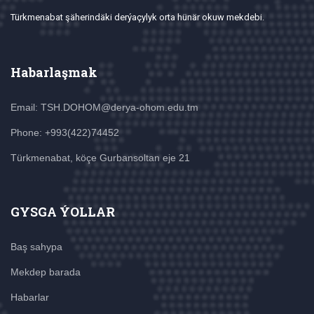
Türkmenabat şäherindäki derýaçylyk orta hünär okuw mekdebi.
Habarlaşmak
Email: TSH.DOHOM@derya-ohom.edu.tm
Phone: +993(422)74452
Türkmenabat, köçe Gurbansoltan eje 21
GYSGA ÝOLLAR
Baş sahypa
Mekdep barada
Habarlar