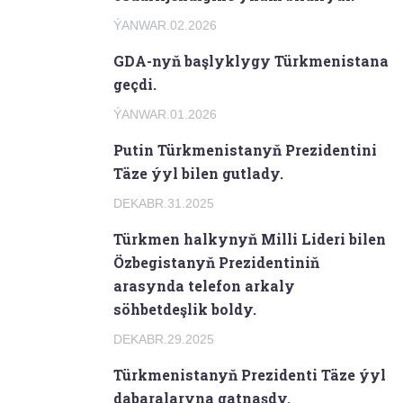
ÝANWAR.02.2026
GDA-nyň başlyklygy Türkmenistana
geçdi.
ÝANWAR.01.2026
Putin Türkmenistanyň Prezidentini
Täze ýyl bilen gutlady.
DEKABR.31.2025
Türkmen halkynyň Milli Lideri bilen
Özbegistanyň Prezidentiniň
arasynda telefon arkaly
söhbetdeşlik boldy.
DEKABR.29.2025
Türkmenistanyň Prezidenti Täze ýyl
dabaralaryna gatnaşdy.