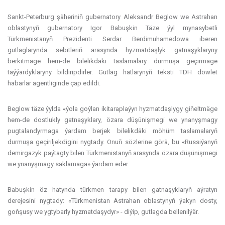
Sankt-Peterburg şäheriniň gubernatory Aleksandr Beglow we Astrahan
oblastynyň gubernatory Igor Babuşkin Täze ýyl mynasybetli
Türkmenistanyň Prezidenti Serdar Berdimuhamedowa iberen
gutlaglarynda sebitleriň arasynda hyzmatdaşlyk gatnaşyklaryny
berkitmäge hem-de bilelikdäki taslamalary durmuşa geçirmäge
taýýardyklaryny bildiripdirler. Gutlag hatlarynyň teksti TDH döwlet
habarlar agentliginde çap edildi.
Beglow täze ýylda «ýola goýlan ikitaraplaýyn hyzmatdaşlygy giňeltmäge
hem-de dostlukly gatnaşyklary, özara düşünişmegi we ynanyşmagy
pugtalandyrmaga ýardam berjek bilelikdäki möhüm taslamalaryň
durmuşa geçiriljekdigini nygtady. Onuň sözlerine görä, bu «Russiýanyň
demirgazyk paýtagty bilen Türkmenistanyň arasynda özara düşünişmegi
we ynanyşmagy saklamaga» ýardam eder.
Babuşkin öz hatynda türkmen tarapy bilen gatnaşyklaryň aýratyn
derejesini nygtady: «Türkmenistan Astrahan oblastynyň ýakyn dosty,
goňşusy we ygtybarly hyzmatdaşydyr» - diýip, gutlagda bellenilýär.