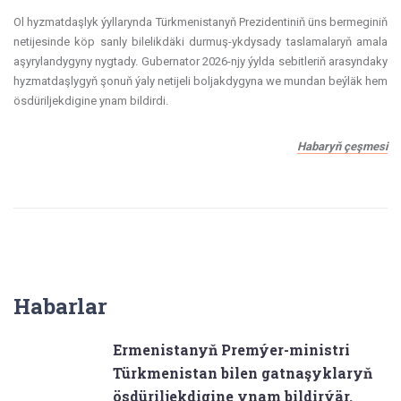
Ol hyzmatdaşlyk ýyllarynda Türkmenistanyň Prezidentiniň üns bermeginiň
netijesinde köp sanly bilelikdäki durmuş-ykdysady taslamalaryň amala
aşyrylandygyny nygtady. Gubernator 2026-njy ýylda sebitleriň arasyndaky
hyzmatdaşlygyň şonuň ýaly netijeli boljakdygyna we mundan beýläk hem
ösdüriljekdigine ynam bildirdi.
Habaryň çeşmesi
Habarlar
Ermenistanyň Premýer-ministri
Türkmenistan bilen gatnaşyklaryň
ösdüriljekdigine ynam bildirýär.