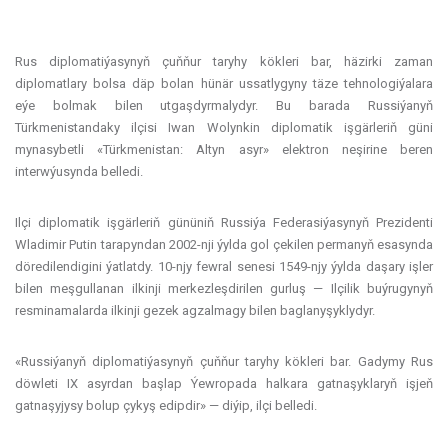
Rus diplomatiýasynyň çuňňur taryhy kökleri bar, häzirki zaman
diplomatlary bolsa däp bolan hünär ussatlygyny täze tehnologiýalara
eýe bolmak bilen utgaşdyrmalydyr. Bu barada Russiýanyň
Türkmenistandaky ilçisi Iwan Wolynkin diplomatik işgärleriň güni
mynasybetli «Türkmenistan: Altyn asyr» elektron neşirine beren
interwýusynda belledi.
Ilçi diplomatik işgärleriň gününiň Russiýa Federasiýasynyň Prezidenti
Wladimir Putin tarapyndan 2002-nji ýylda gol çekilen permanyň esasynda
döredilendigini ýatlatdy. 10-njy fewral senesi 1549-njy ýylda daşary işler
bilen meşgullanan ilkinji merkezleşdirilen gurluş — Ilçilik buýrugynyň
resminamalarda ilkinji gezek agzalmagy bilen baglanyşyklydyr.
«Russiýanyň diplomatiýasynyň çuňňur taryhy kökleri bar. Gadymy Rus
döwleti IX asyrdan başlap Ýewropada halkara gatnaşyklaryň işjeň
gatnaşyjysy bolup çykyş edipdir» — diýip, ilçi belledi.