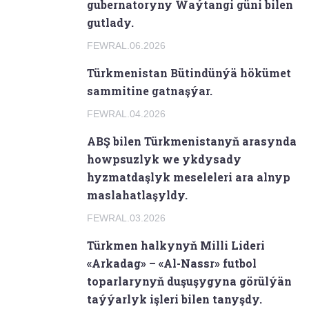
gubernatoryny Waýtangi güni bilen
gutlady.
FEWRAL.06.2026
Türkmenistan Bütindünýä hökümet
sammitine gatnaşýar.
FEWRAL.04.2026
ABŞ bilen Türkmenistanyň arasynda
howpsuzlyk we ykdysady
hyzmatdaşlyk meseleleri ara alnyp
maslahatlaşyldy.
FEWRAL.03.2026
Türkmen halkynyň Milli Lideri
«Arkadag» – «Al-Nassr» futbol
toparlarynyň duşuşygyna görülýän
taýýarlyk işleri bilen tanyşdy.