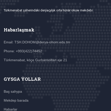
Türkmenabat şäherindäki derýaçylyk orta hünär okuw mekdebi.
Habarlaşmak
Email: TSH.DOHOM@derya-ohom.edu.tm
Phone: +993(422)74452
Türkmenabat, köçe Gurbansoltan eje 21
GYSGA ÝOLLAR
Baş sahypa
Mekdep barada
Habarlar