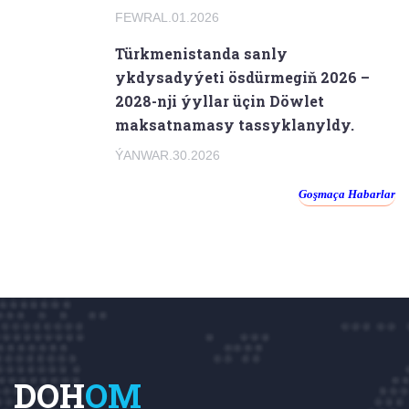
FEWRAL.01.2026
Türkmenistanda sanly
ykdysadyýeti ösdürmegiň 2026 –
2028-nji ýyllar üçin Döwlet
maksatnamasy tassyklanyldy.
ÝANWAR.30.2026
Goşmaça Habarlar
DOH
OM