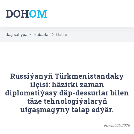
DOH
OM
Baş sahypa
Habarlar
Habar
Russiýanyň Türkmenistandaky
ilçisi: häzirki zaman
diplomatiýasy däp-dessurlar bilen
täze tehnologiýalaryň
utgaşmagyny talap edýär.
Fewral.06.2026