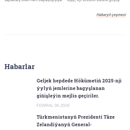
Habaryň çeşmesi
Habarlar
Geljek hepdede Hökümetiň 2025-nji
ýylyň jemlerine bagyşlanan
giňişleýin mejlis geçiriler.
FEWRAL.06.2026
Türkmenistanyň Prezidenti Täze
Zelandiýanyň General-