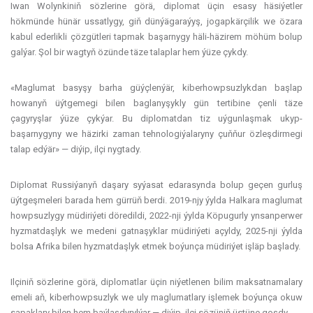
Iwan Wolynkiniň sözlerine görä, diplomat üçin esasy häsiýetler
hökmünde hünär ussatlygy, giň dünýägaraýyş, jogapkärçilik we özara
kabul ederlikli çözgütleri tapmak başarnygy häli-häzirem möhüm bolup
galýar. Şol bir wagtyň özünde täze talaplar hem ýüze çykdy.
«Maglumat basyşy barha güýçlenýär, kiberhowpsuzlykdan başlap
howanyň üýtgemegi bilen baglanyşykly gün tertibine çenli täze
çagyryşlar ýüze çykýar. Bu diplomatdan tiz uýgunlaşmak ukyp-
başarnygyny we häzirki zaman tehnologiýalaryny çuňňur özleşdirmegi
talap edýär» — diýip, ilçi nygtady.
Diplomat Russiýanyň daşary syýasat edarasynda bolup geçen gurluş
üýtgeşmeleri barada hem gürrüň berdi. 2019-njy ýylda Halkara maglumat
howpsuzlygy müdiriýeti döredildi, 2022-nji ýylda Köpugurly ynsanperwer
hyzmatdaşlyk we medeni gatnaşyklar müdiriýeti açyldy, 2025-nji ýylda
bolsa Afrika bilen hyzmatdaşlyk etmek boýunça müdiriýet işläp başlady.
Ilçiniň sözlerine görä, diplomatlar üçin niýetlenen bilim maksatnamalary
emeli aň, kiberhowpsuzlyk we uly maglumatlary işlemek boýunça okuw
sapaklary bilen hem baýlaşdyrylýar — diýip, ilçi sözüniň üstüne goşdy.