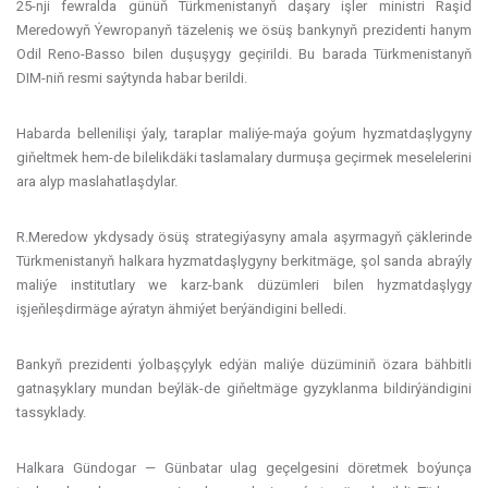
25-nji fewralda günüň Türkmenistanyň daşary işler ministri Raşid
Meredowyň Ýewropanyň täzeleniş we ösüş bankynyň prezidenti hanym
Odil Reno-Basso bilen duşuşygy geçirildi. Bu barada Türkmenistanyň
DIM-niň resmi saýtynda habar berildi.
Habarda bellenilişi ýaly, taraplar maliýe-maýa goýum hyzmatdaşlygyny
giňeltmek hem-de bilelikdäki taslamalary durmuşa geçirmek meselelerini
ara alyp maslahatlaşdylar.
R.Meredow ykdysady ösüş strategiýasyny amala aşyrmagyň çäklerinde
Türkmenistanyň halkara hyzmatdaşlygyny berkitmäge, şol sanda abraýly
maliýe institutlary we karz-bank düzümleri bilen hyzmatdaşlygy
işjeňleşdirmäge aýratyn ähmiýet berýändigini belledi.
Bankyň prezidenti ýolbaşçylyk edýän maliýe düzüminiň özara bähbitli
gatnaşyklary mundan beýläk-de giňeltmäge gyzyklanma bildirýändigini
tassyklady.
Halkara Gündogar — Günbatar ulag geçelgesini döretmek boýunça