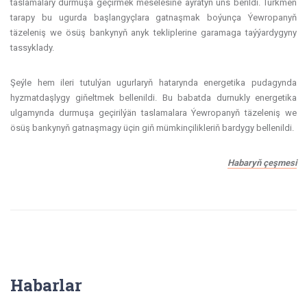
taslamalary durmuşa geçirmek meselesine aýratyn üns berildi. Türkmen
tarapy bu ugurda başlangyçlara gatnaşmak boýunça Ýewropanyň
täzeleniş we ösüş bankynyň anyk tekliplerine garamaga taýýardygyny
tassyklady.
Şeýle hem ileri tutulýan ugurlaryň hatarynda energetika pudagynda
hyzmatdaşlygy giňeltmek bellenildi. Bu babatda durnukly energetika
ulgamynda durmuşa geçirilýän taslamalara Ýewropanyň täzeleniş we
ösüş bankynyň gatnaşmagy üçin giň mümkinçilikleriň bardygy bellenildi.
Habaryň çeşmesi
Habarlar