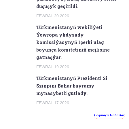
duşuşyk geçirildi.
FEWRAL.20.2026
Türkmenistanyň wekiliýeti
Ýewropa ykdysady
komissiýasynyň Içerki ulag
boýunça komitetiniň mejlisine
gatnaşýar.
FEWRAL.19.2026
Türkmenistanyň Prezidenti Si
Szinpini Bahar baýramy
mynasybetli gutlady.
FEWRAL.17.2026
Goşmaça Habarlar