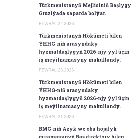
Türkmenistanyň Mejlisiniň Başlygy
Gruziýada saparda bolýar.
FEWRAL.24.2026
Türkmenistanyň Hökümeti bilen
ÝHHG-niň arasyndaky
hyzmatdaşlygyň 2026-njy ýyl üçin
iş meýilnamasyny makullandy.
FEWRAL.23.2026
Türkmenistanyň Hökümeti bilen
ÝHHG-niň arasyndaky
hyzmatdaşlygyň 2026-njy ýyl üçin
iş meýilnamasyny makullandy.
FEWRAL.21.2026
BMG-niň Azyk we oba hojalyk
guramasynyň Baş direktory bilen