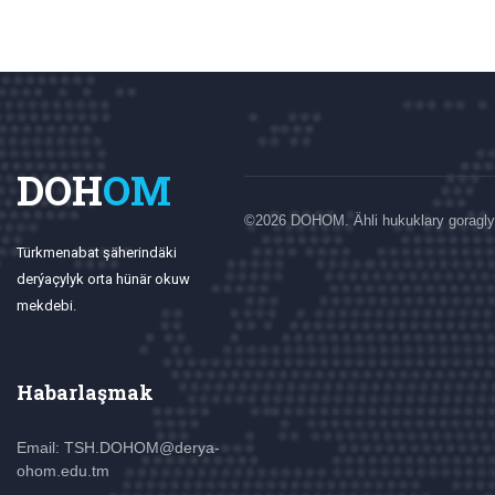
DOH
OM
©
2026 DOHOM. Ähli hukuklary goragly
Türkmenabat şäherindäki
derýaçylyk orta hünär okuw
mekdebi.
Habarlaşmak
Email: TSH.DOHOM@derya-
ohom.edu.tm