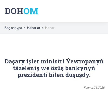
DOH
OM
Baş sahypa
Habarlar
Habar
Daşary işler ministri Ýewropanyň
täzeleniş we ösüş bankynyň
prezidenti bilen duşuşdy.
Fewral.26.2026