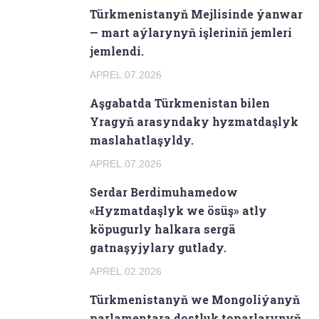
Türkmenistanyň Mejlisinde ýanwar
— mart aýlarynyň işleriniň jemleri
jemlendi.
APREL.07.2026
Aşgabatda Türkmenistan bilen
Yragyň arasyndaky hyzmatdaşlyk
maslahatlaşyldy.
APREL.07.2026
Serdar Berdimuhamedow
«Hyzmatdaşlyk we ösüş» atly
köpugurly halkara sergä
gatnaşyjylary gutlady.
APREL.02.2026
Türkmenistanyň we Mongoliýanyň
parlamentara dostluk toparlarynyň