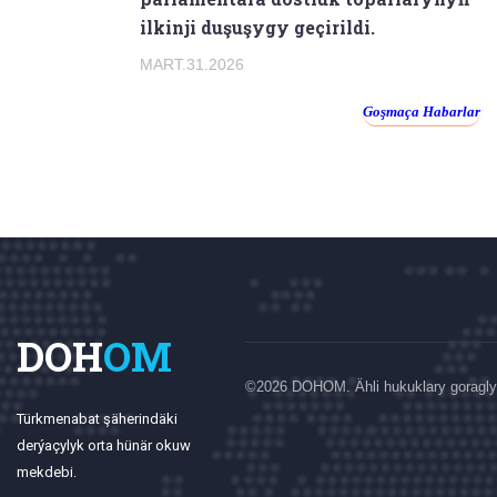
ilkinji duşuşygy geçirildi.
MART.31.2026
Goşmaça Habarlar
DOH
OM
©
2026 DOHOM. Ähli hukuklary goragly
Türkmenabat şäherindäki
derýaçylyk orta hünär okuw
mekdebi.