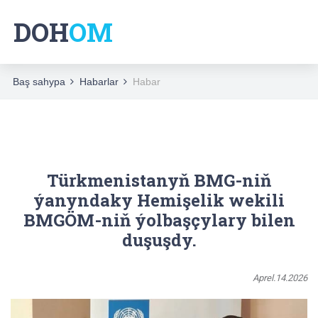
DOH
DOH
OM
OM
Baş sahypa
Habarlar
Habar
Türkmenistanyň BMG-niň
ýanyndaky Hemişelik wekili
BMGÖM-niň ýolbaşçylary bilen
duşuşdy.
Aprel.14.2026