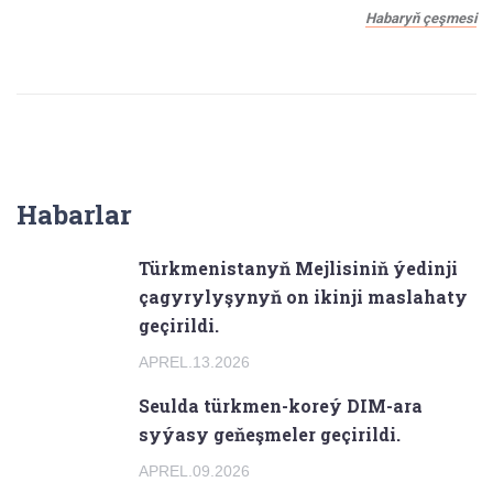
Habaryň çeşmesi
Habarlar
Türkmenistanyň Mejlisiniň ýedinji
çagyrylyşynyň on ikinji maslahaty
geçirildi.
APREL.13.2026
Seulda türkmen-koreý DIM-ara
syýasy geňeşmeler geçirildi.
APREL.09.2026