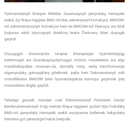
Türkmenistanyň Birleşen Milletler Guramasynyň ýanyndaky Hemişelik
wekili, ilçi Wepa Hajyýew BMG-niň Baş sekretarynyň kömekçisi, BMGÖM-
niň administratorynyň kömekçisi hem-de BMGÖM-niň Ýewropa we GDA
boýunça sebit býurosynyň direktory Iwana Žiwkowiç bilen duşuşyk
geçirdi.
Duşuşygyň dowamynda taraplar ikitaraplaýyn hyzmatdaşlygy
berkitmegiň we döwrebaplaşdyrmagyň möhüm meselelerini ara alyp
maslahatlaşdylar. Hususan-da, durnukly ösüş, sanly transformasiýa
ulgamyndaky gatnaşyklary giňeltmek, şeýle hem Türkmenistanyň milli
önümliliklerini BMGÖM bilen hyzmatdaşlykda durmuşa geçirmek ýaly
mowzuklara deglip geçildi.
Ýatladyp geçsek, mundan ozal Türkmenistanyň Prezidenti Serdar
Berdimuhamedowyň 6-njy martda Wepa Hajyýewi ýurduň Nýu-Ýorkdaky
BMG-niň ýanyndaky Hemişelik wekili wezipesine bellemek hakyndaky
Permana gol çekendigini habar beripdik.