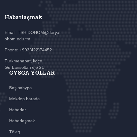
Habarlaşmak
Email: TSH.DOHOM@derya-
ohom.edu.tm
Phone: +993(422)74452
Türkmenabat, köçe
Gurbansoltan eje 21
GYSGA ÝOLLAR
Baş sahypa
Mekdep barada
Habarlar
Habarlaşmak
Töleg