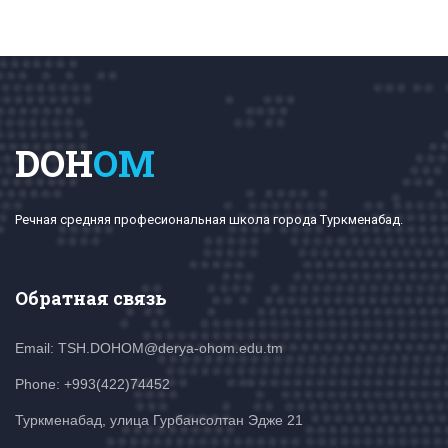
DOH
OM
Речная средняя професиональная школа города Туркменабад.
Обратная связь
Email: TSH.DOHOM@derya-ohom.edu.tm
Phone: +993(422)74452
Туркменабад, улица Гурбансолтан Эдже 21