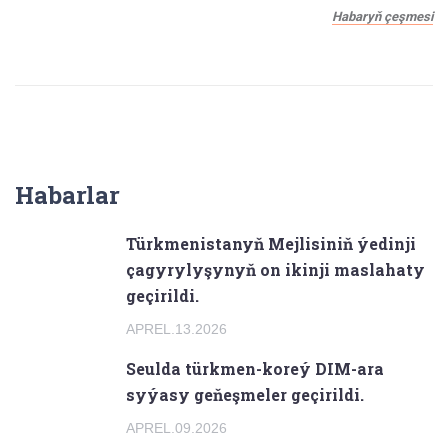
Habaryň çeşmesi
Habarlar
Türkmenistanyň Mejlisiniň ýedinji
çagyrylyşynyň on ikinji maslahaty
geçirildi.
APREL.13.2026
Seulda türkmen-koreý DIM-ara
syýasy geňeşmeler geçirildi.
APREL.09.2026