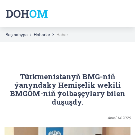
DOH
DOH
OM
OM
Baş sahypa
Habarlar
Habar
Türkmenistanyň BMG-niň
ýanyndaky Hemişelik wekili
BMGÖM-niň ýolbaşçylary bilen
duşuşdy.
Aprel.14.2026