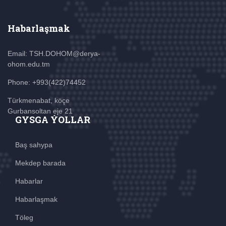
Habarlaşmak
Email: TSH.DOHOM@derya-
ohom.edu.tm
Phone: +993(422)74452
Türkmenabat, köçe
Gurbansoltan eje 21
GYSGA ÝOLLAR
Baş sahypa
Mekdep barada
Habarlar
Habarlaşmak
Töleg