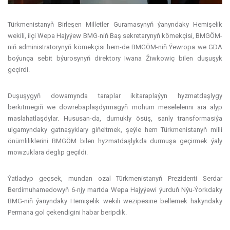
Türkmenistanyň Birleşen Milletler Guramasynyň ýanyndaky Hemişelik
wekili, ilçi Wepa Hajyýew BMG-niň Baş sekretarynyň kömekçisi, BMGÖM-
niň administratorynyň kömekçisi hem-de BMGÖM-niň Ýewropa we GDA
boýunça sebit býurosynyň direktory Iwana Žiwkowiç bilen duşuşyk
geçirdi.
Duşuşygyň dowamynda taraplar ikitaraplaýyn hyzmatdaşlygy
berkitmegiň we döwrebaplaşdyrmagyň möhüm meselelerini ara alyp
maslahatlaşdylar. Hususan-da, durnukly ösüş, sanly transformasiýa
ulgamyndaky gatnaşyklary giňeltmek, şeýle hem Türkmenistanyň milli
önümliliklerini BMGÖM bilen hyzmatdaşlykda durmuşa geçirmek ýaly
mowzuklara deglip geçildi.
Ýatladyp geçsek, mundan ozal Türkmenistanyň Prezidenti Serdar
Berdimuhamedowyň 6-njy martda Wepa Hajyýewi ýurduň Nýu-Ýorkdaky
BMG-niň ýanyndaky Hemişelik wekili wezipesine bellemek hakyndaky
Permana gol çekendigini habar beripdik.