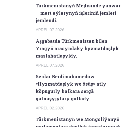
Türkmenistanyň Mejlisinde ýanwar
— mart aýlarynyň işleriniň jemleri
jemlendi.
APREL.07.2026
Aşgabatda Türkmenistan bilen
Yragyň arasyndaky hyzmatdaşlyk
maslahatlaşyldy.
APREL.07.2026
Serdar Berdimuhamedow
«Hyzmatdaşlyk we ösüş» atly
köpugurly halkara sergä
gatnaşyjylary gutlady.
APREL.02.2026
Türkmenistanyň we Mongoliýanyň
parlamentara dostluk toparlarynyň