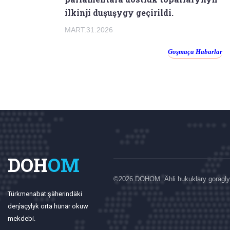
ilkinji duşuşygy geçirildi.
MART.31.2026
Goşmaça Habarlar
DOH
OM
©
2026 DOHOM. Ähli hukuklary goragly
Türkmenabat şäherindäki
derýaçylyk orta hünär okuw
mekdebi.