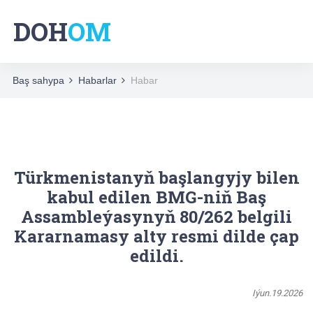
DOH
OM
Baş sahypa
Habarlar
Habar
Türkmenistanyň başlangyjy bilen
kabul edilen BMG-niň Baş
Assambleýasynyň 80/262 belgili
Kararnamasy alty resmi dilde çap
edildi.
Iýun.19.2026