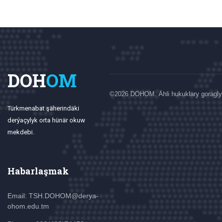
DOH
OM
©
2026 DOHOM. Ähli hukuklary goragly
Türkmenabat şäherindäki
derýaçylyk orta hünär okuw
mekdebi.
Habarlaşmak
Email: TSH.DOHOM@derya-
ohom.edu.tm