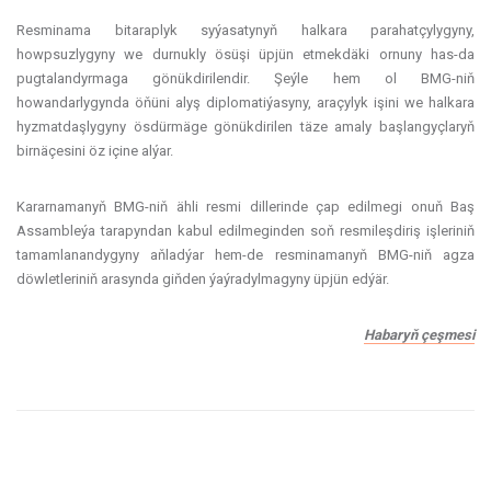
Resminama bitaraplyk syýasatynyň halkara parahatçylygyny,
howpsuzlygyny we durnukly ösüşi üpjün etmekdäki ornuny has-da
pugtalandyrmaga gönükdirilendir. Şeýle hem ol BMG-niň
howandarlygynda öňüni alyş diplomatiýasyny, araçylyk işini we halkara
hyzmatdaşlygyny ösdürmäge gönükdirilen täze amaly başlangyçlaryň
birnäçesini öz içine alýar.
Kararnamanyň BMG-niň ähli resmi dillerinde çap edilmegi onuň Baş
Assambleýa tarapyndan kabul edilmeginden soň resmileşdiriş işleriniň
tamamlanandygyny aňladýar hem-de resminamanyň BMG-niň agza
döwletleriniň arasynda giňden ýaýradylmagyny üpjün edýär.
Habaryň çeşmesi