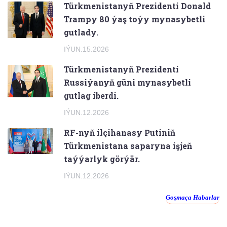
Türkmenistanyň Prezidenti Donald
Trampy 80 ýaş toýy mynasybetli
gutlady.
IÝUN.15.2026
Türkmenistanyň Prezidenti
Russiýanyň güni mynasybetli
gutlag iberdi.
IÝUN.12.2026
RF-nyň ilçihanasy Putiniň
Türkmenistana saparyna işjeň
taýýarlyk görýär.
IÝUN.12.2026
Goşmaça Habarlar