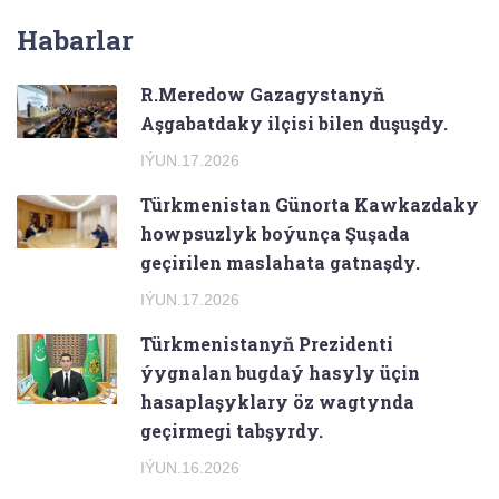
Habarlar
R.Meredow Gazagystanyň
Aşgabatdaky ilçisi bilen duşuşdy.
IÝUN.17.2026
Türkmenistan Günorta Kawkazdaky
howpsuzlyk boýunça Şuşada
geçirilen maslahata gatnaşdy.
IÝUN.17.2026
Türkmenistanyň Prezidenti
ýygnalan bugdaý hasyly üçin
hasaplaşyklary öz wagtynda
geçirmegi tabşyrdy.
IÝUN.16.2026