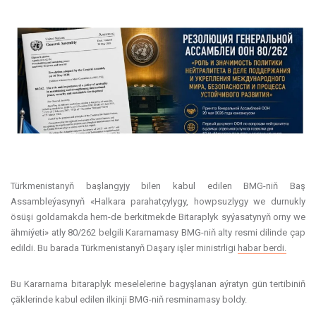
Türkmenistanyň başlangyjy bilen kabul edilen BMG-niň Baş
Assambleýasynyň «Halkara parahatçylygy, howpsuzlygy we durnukly
ösüşi goldamakda hem-de berkitmekde Bitaraplyk syýasatynyň orny we
ähmiýeti» atly 80/262 belgili Kararnamasy BMG-niň alty resmi dilinde çap
edildi. Bu barada Türkmenistanyň Daşary işler ministrligi
habar berdi.
Bu Kararnama bitaraplyk meselelerine bagyşlanan aýratyn gün tertibiniň
çäklerinde kabul edilen ilkinji BMG-niň resminamasy boldy.