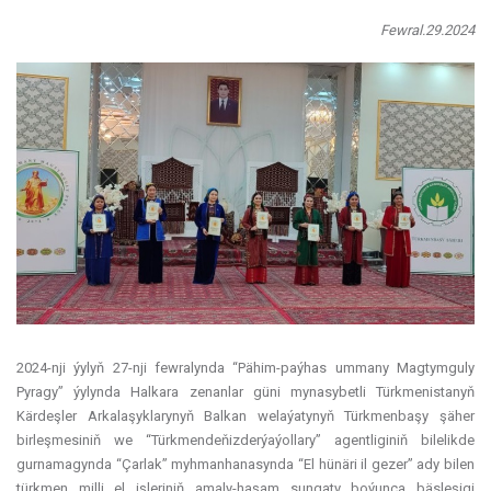
Fewral.29.2024
2024-nji ýylyň 27-nji fewralynda “Pähim-paýhas ummany Magtymguly
Pyragy” ýylynda Halkara zenanlar güni mynasybetli Türkmenistanyň
Kärdeşler Arkalaşyklarynyň Balkan welaýatynyň Türkmenbaşy şäher
birleşmesiniň we “Türkmendeňizderýaýollary” agentliginiň bilelikde
gurnamagynda “Çarlak” myhmanhanasynda “El hünäri il gezer” ady bilen
türkmen milli el işleriniň amaly-haşam sungaty boýunça bäsleşigi