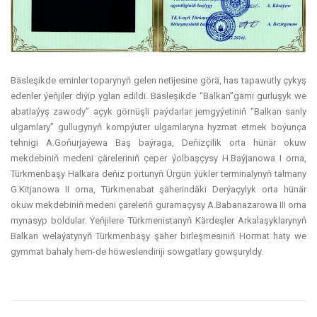
Bäsleşikde eminler toparynyň gelen netijesine görä, has tapawutly çykyş
edenler ýeňjiler diýip yglan edildi. Bäsleşikde “Balkan”gämi gurluşyk we
abatlaýyş zawody” açyk görnüşli paýdarlar jemgyýetiniň “Balkan sanly
ulgamlary” gullugynyň kompýuter ulgamlaryna hyzmat etmek boýunça
tehnigi A.Goňurjaýewa Baş baýraga, Deňizçilik orta hünär okuw
mekdebiniň medeni çäreleriniň çeper ýolbaşçysy H.Baýjanowa I orna,
Türkmenbaşy Halkara deňiz portunyň Ürgün ýükler terminalynyň talmany
G.Kitjanowa II orna, Türkmenabat şäherindäki Derýaçylyk orta hünär
okuw mekdebiniň medeni çäreleriň guramaçysy A.Babanazarowa III orna
mynasyp boldular. Ýeňjilere Türkmenistanyň Kärdeşler Arkalaşyklarynyň
Balkan welaýatynyň Türkmenbaşy şäher birleşmesiniň Hormat haty we
gymmat bahaly hem-de höweslendiriji sowgatlary gowşuryldy.