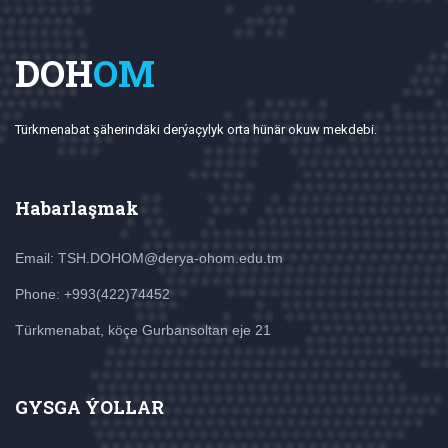
DOH
OM
Türkmenabat şäherindäki derýaçylyk orta hünär okuw mekdebi.
Habarlaşmak
Email: TSH.DOHOM@derya-ohom.edu.tm
Phone: +993(422)74452
Türkmenabat, köçe Gurbansoltan eje 21
GYSGA ÝOLLAR