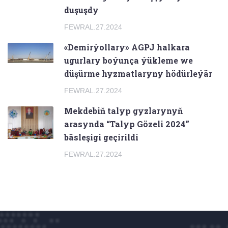
duşuşdy
FEWRAL.27.2024
«Demirýollary» AGPJ halkara
ugurlary boýunça ýükleme we
düşürme hyzmatlaryny hödürleýär
FEWRAL.27.2024
Mekdebiň talyp gyzlarynyň
arasynda “Talyp Gözeli 2024”
bäsleşigi geçirildi
FEWRAL.27.2024