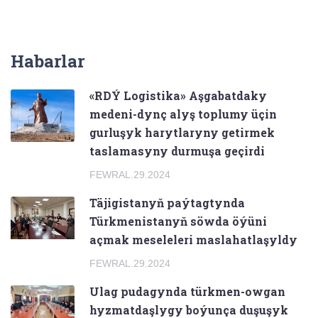
Habarlar
«RDÝ Logistika» Aşgabatdaky
medeni-dynç alyş toplumy üçin
gurluşyk harytlaryny getirmek
taslamasyny durmuşa geçirdi
FEWRAL.29.2024
Täjigistanyň paýtagtynda
Türkmenistanyň söwda öýüni
açmak meseleleri maslahatlaşyldy
FEWRAL.29.2024
Ulag pudagynda türkmen-owgan
hyzmatdaşlygy boýunça duşuşyk