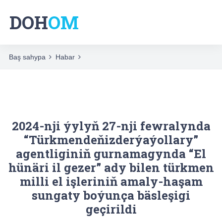
DOH
OM
Baş sahypa
Habar
2024-nji ýylyň 27-nji fewralynda
“Türkmendeňizderýaýollary”
agentliginiň gurnamagynda “El
hünäri il gezer” ady bilen türkmen
milli el işleriniň amaly-haşam
sungaty boýunça bäsleşigi
geçirildi