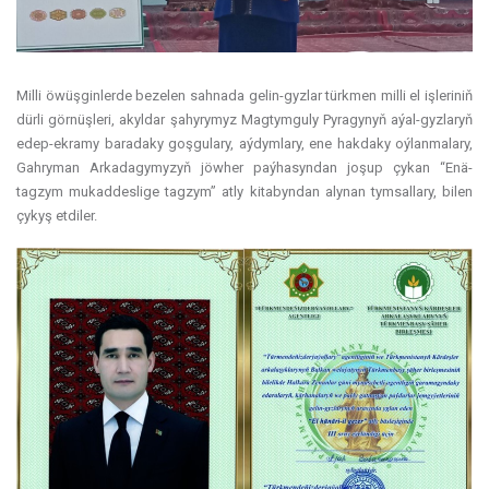
Milli öwüşginlerde bezelen sahnada gelin-gyzlar türkmen milli el işleriniň
dürli görnüşleri, akyldar şahyrymyz Magtymguly Pyragynyň aýal-gyzlaryň
edep-ekramy baradaky goşgulary, aýdymlary, ene hakdaky oýlanmalary,
Gahryman Arkadagymyzyň jöwher paýhasyndan joşup çykan “Enä-
tagzym mukaddeslige tagzym” atly kitabyndan alynan tymsallary, bilen
çykyş etdiler.