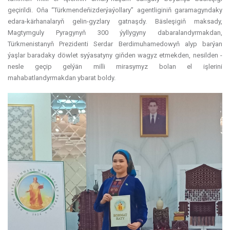
geçirildi. Oňa “Türkmendeňizderýaýollary” agentliginiň garamagyndaky
edara-kärhanalaryň gelin-gyzlary gatnaşdy. Bäsleşigiň maksady,
Magtymguly Pyragynyň 300 ýyllygyny dabaralandyrmakdan,
Türkmenistanyň Prezidenti Serdar Berdimuhamedowyň alyp barýan
ýaşlar baradaky döwlet syýasatyny giňden wagyz etmekden, nesilden -
nesle geçip gelýän milli mirasymyz bolan el işlerini
mahabatlandyrmakdan ybarat boldy.