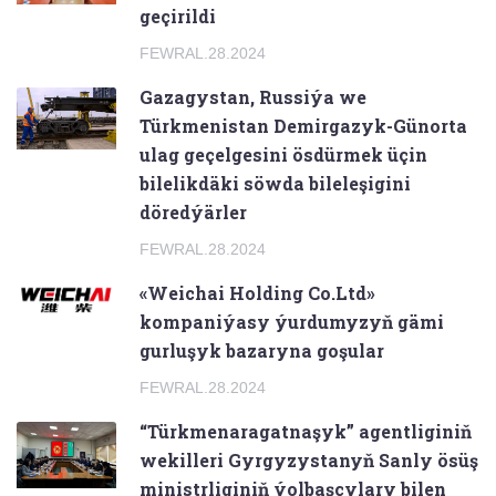
geçirildi
FEWRAL.28.2024
Gazagystan, Russiýa we
Türkmenistan Demirgazyk-Günorta
ulag geçelgesini ösdürmek üçin
bilelikdäki söwda bileleşigini
döredýärler
FEWRAL.28.2024
«Weichai Holding Co.Ltd»
kompaniýasy ýurdumyzyň gämi
gurluşyk bazaryna goşular
FEWRAL.28.2024
“Türkmenaragatnaşyk” agentliginiň
wekilleri Gyrgyzystanyň Sanly ösüş
ministrliginiň ýolbaşçylary bilen