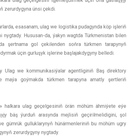
kara ulag geçelgesini işjeňleşdirmek üçin oňa gatnaşyjy
ň zerurdygyna ünsi çekdi.
larda, esasanam, ulag we logistika pudagynda köp işleriň
gini nygtady. Hususan-da, ýakyn wagtda Türkmenistan bilen
da şertnama gol çekilenden soňra türkmen tarapynyň
yrmak üçin gurluşyk işlerine başlajakdygyny belledi.
ky Ulag we kommunikasiýalar agentliginiň Baş direktory
ne maýa goýmakda türkmen tarapyna amatly şertleriň
» halkara ulag geçelgesiniň örän möhüm ähmiýete eýe
jy bäş ýurduň arasynda mejlisiň geçirilmelidigini, şol
 we gümrük gulluklarynyň hünärmenleriniň bu möhüm ugry
agynyň zerurdygyny nygtady.