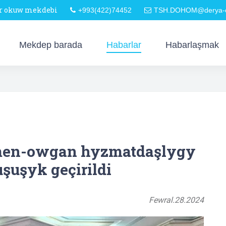
är okuw mekdebi
+993(422)74452
TSH.DOHOM@derya-o
Mekdep barada
Habarlar
Habarlaşmak
men-owgan hyzmatdaşlygy
şuşyk geçirildi
Fewral.28.2024