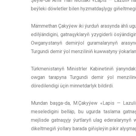
Şeýle-de Amir Han Mottaki «Lapis — Lazuli» hal
beýleki döwletler bilen hyzmatdaşlygy giňeltmegi
Mämmethan Çakyýew iki ýurduň arasynda ähli ugur
edilýändigini, gatnaşyklaryň yzygiderli ösýändi
Owganystanyň demirýol guramalarynyň arasyn
Turgundi demir ýol menziliniň kuwwatyny ýokarland
Türkmenistanyň Ministrler Kabinetiniň ýanynda
owgan tarapyna Turgundi demir ýol menzili
döredilendigi üçin minnetdarlyk bildirdi.
Mundan başga-da, M.Çakyýew «Lapis — Lazuli
meseledigini belläp, bu ugurda taslama gatnaşy
mejlisde gatnaşyjy ýurtlaryň ulag ederalarynyň
dikeltmegiň ýollary barada giňişleýin pikir alyşm