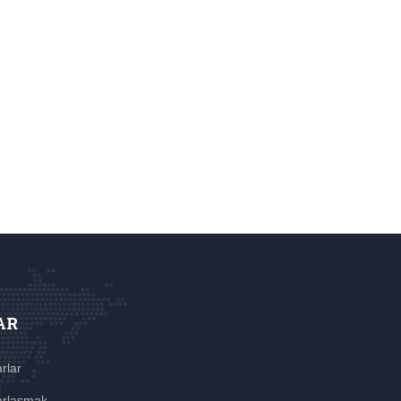
AR
rlar
rlaşmak