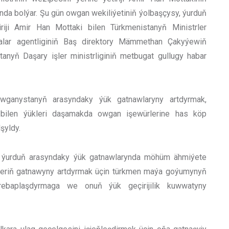
nda bolýar. Şu gün owgan wekiliýetiniň ýolbaşçysy, ýurduň
iriji Amir Han Mottaki bilen Türkmenistanyň Ministrler
alar agentliginiň Baş direktory Mämmethan Çakyýewiň
anyň Daşary işler ministrliginiň metbugat gullugy habar
ganystanyň arasyndaky ýük gatnawlaryny artdyrmak,
 bilen ýükleri daşamakda owgan işewürlerine has köp
şyldy.
ki ýurduň arasyndaky ýük gatnawlarynda möhüm ähmiýete
kleriň gatnawyny artdyrmak üçin türkmen maýa goýumynyň
ebaplaşdyrmaga we onuň ýük geçirijilik kuwwatyny