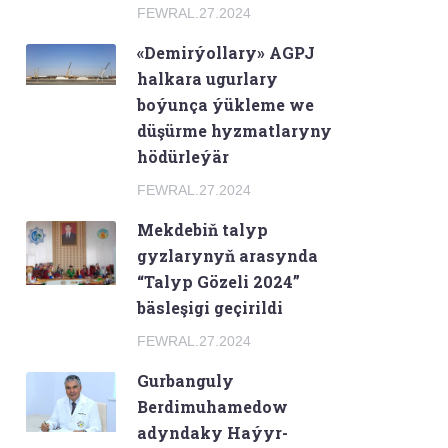
FEWRAL.27.2024
«Demirýollary» AGPJ
halkara ugurlary
boýunça ýükleme we
düşürme hyzmatlaryny
hödürleýär
FEWRAL.27.2024
Mekdebiň talyp
gyzlarynyň arasynda
“Talyp Gözeli 2024”
bäsleşigi geçirildi
FEWRAL.27.2024
Gurbanguly
Berdimuhamedow
adyndaky Haýyr-