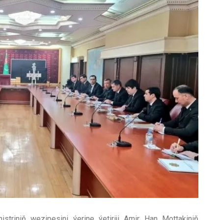
striniň wezipesini ýerine ýetiriji Amir Han Mottakiniň