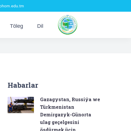
hom.edu.tm
Töleg
Dil
Habarlar
Gazagystan, Russiýa we
Türkmenistan
Demirgazyk-Günorta
ulag geçelgesini
ösdürmek üçin