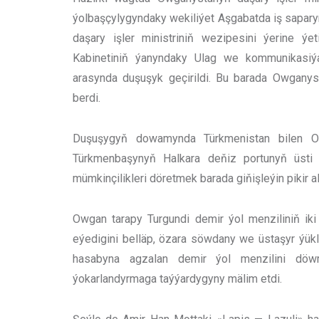
ýolbaşçylygyndaky wekiliýet Aşgabatda iş sapary
daşary işler ministriniň wezipesini ýerine ýet
Kabinetiniň ýanyndaky Ulag we kommunikasiý
arasynda duşuşyk geçirildi. Bu barada Owganyst
berdi.
Duşuşygyň dowamynda Türkmenistan bilen Ow
Türkmenbaşynyň Halkara deňiz portunyň üsti
mümkinçilikleri döretmek barada giňişleýin pikir al
Owgan tarapy Turgundi demir ýol menziliniň i
eýedigini belläp, özara söwdany we üstaşyr ýü
hasabyna agzalan demir ýol menzilini döwr
ýokarlandyrmaga taýýardygyny mälim etdi.