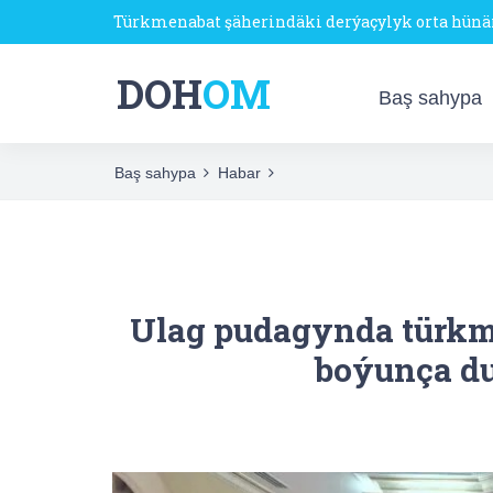
Türkmenabat şäherindäki derýaçylyk orta hün
DOH
OM
Baş sahypa
Baş sahypa
Habar
Ulag pudagynda türk
boýunça du