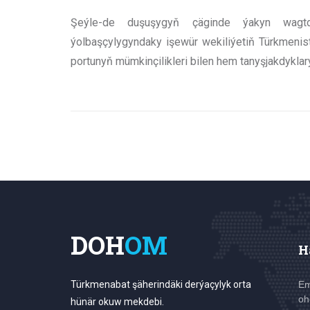
Şeýle-de duşuşygyň çäginde ýakyn wagt
ýolbaşçylygyndaky işewür wekiliýetiň Türkmenis
portunyň mümkinçilikleri bilen hem tanyşjakdyklary
DOH
OM
H
Türkmenabat şäherindäki derýaçylyk orta
Em
oh
hünär okuw mekdebi.