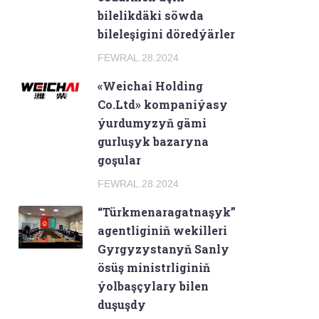
bilelikdäki söwda
bileleşigini döredýärler
FEWRAL.28.2024
«Weichai Holding
Co.Ltd» kompaniýasy
ýurdumyzyň gämi
gurluşyk bazaryna
goşular
FEWRAL.28.2024
“Türkmenaragatnaşyk”
agentliginiň wekilleri
Gyrgyzystanyň Sanly
ösüş ministrliginiň
ýolbaşçylary bilen
duşuşdy