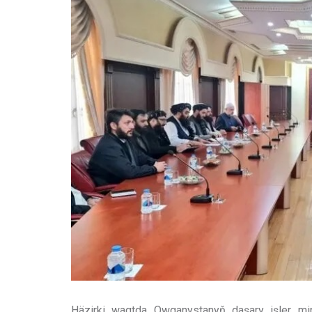
Häzirki wagtda Owganystanyň daşary işler mini