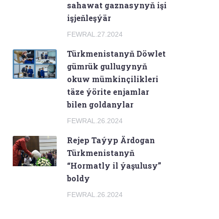
sahawat gaznasynyň işi
işjeňleşýär
FEWRAL.27.2024
Türkmenistanyň Döwlet
gümrük gullugynyň
okuw mümkinçilikleri
täze ýörite enjamlar
bilen goldanylar
FEWRAL.26.2024
Rejep Taýyp Ärdogan
Türkmenistanyň
“Hormatly il ýaşulusy”
boldy
FEWRAL.26.2024