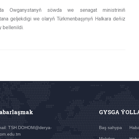
da Owganystanyň söwda we senagat ministriniň
tana geljekdigi we olaryň Türkmenbaşynyň Halkara deňiz
 bellenildi.
abarlaşmak
GYSGA ÝOLL
ail: TSH.DOHOM@derya-
Baş sahypa
Haba
om.edu.tm
Mekdep
Haba