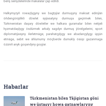
beriş serişdelerinde makalalar çap edildi.
Halkymyzyň rowaçlygyny we bagtyýar durmuşyny maksat edinýän
öňdengörüjilikli döwlet syýasatyny durmuşa geçirmek bilen,
Türkmenistan daşary döwletler we halkara guramalar bilen netijeli
hyzmatdaşlygy ösdürmek arkaly sagdyn durmuş ýörelgelerini, sport
diplomatiýasyny ilerletmäge, parahatçylygy we abadançylygy üpjün
etmäge, sebit we ählumumy möçberde durnukly ösüşi gazanmaga
özüniň anyk goşandyny goşýar.
Habarlar
Türkmenistan bilen Täjigistan göni
we üstaşyr howa gatnawlaryny