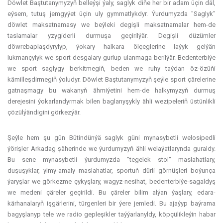
Döwlet Baştutanymyzyň belleýşi ýaly, saglyk diňe her bir adam üçin däl,
eýsem, tutuş jemgyýet üçin uly gymmatlykdyr. Ýurdumyzda "Saglyk"
döwlet maksatnamasy we beýleki degişli maksatnamalar hem-de
taslamalar yzygiderli durmuşa geçirilýär. Degişli düzümler
döwrebaplaşdyrylyp, ýokary halkara ölçeglerine laýyk gelýän
lukmançylyk we sport desgalary gurlup ulanmaga berilýär. Bedenterbiýe
we sport saglygy berkitmegiň, beden we ruhy taýdan öz-özüňi
kämilleşdirmegiň ýoludyr. Döwlet Baştutanymyzyň şeýle sport çärelerine
gatnaşmagy bu wakanyň ähmiýetini hem-de halkymyzyň durmuş
derejesini ýokarlandyrmak bilen baglanyşykly ähli wezipeleriň üstünlikli
çözülýändigini görkezýär.
Şeýle hem şu gün Bütindünýä saglyk güni mynasybetli welosipedli
ýörişler Arkadag şäherinde we ýurdumyzyň ähli welaýatlarynda guraldy.
Bu sene mynasybetli ýurdumyzda "tegelek stol" maslahatlary,
duşuşyklar, ylmy-amaly maslahatlar, sportuň dürli görnüşleri boýunça
ýaryşlar we görkezme çykyşlary, wagyz-nesihat, bedenterbiýe-sagaldyş
we medeni çäreler geçirildi. Bu çäreler bilim alýan ýaşlary, edara-
kärhanalaryň işgärlerini, türgenleri bir ýere jemledi. Bu ajaýyp baýrama
bagyşlanyp tele we radio gepleşikler taýýarlanyldy, köpçülikleýin habar