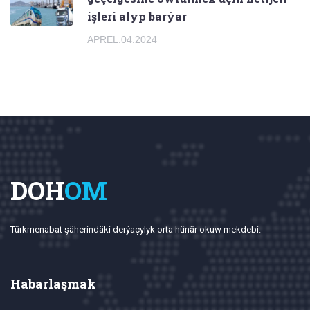
işleri alyp barýar
APREL.04.2024
DOH
OM
Türkmenabat şäherindäki derýaçylyk orta hünär okuw mekdebi.
Habarlaşmak