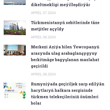
dikeltmekligi meýilleşdirýär
APREL.07.2024
Türkmenistanyň sebitlerinde täze
metjitler açyldy
APREL.06.2024
Merkezi Aziýa bilen Ýewropanyň
arasynda ulag arabaglanşygyny
berkitmäge bagyşlanan maslahat
geçirildi
APREL.06.2024
Rumyniýada geçiriljek sarp edilýän
harytlaryň halkara sergisinde
türkmen telekeçileriniň önümleri
bolar