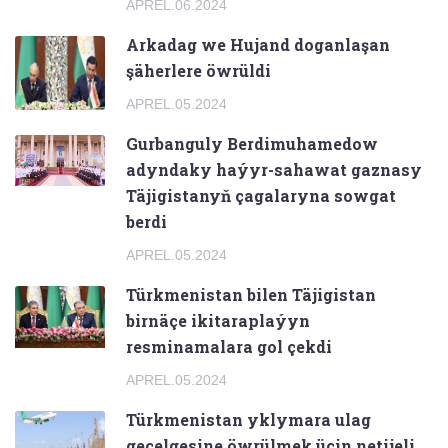
APREL.06.2024
Arkadag we Hujand doganlaşan
şäherlere öwrüldi
APREL.05.2024
Gurbanguly Berdimuhamedow
adyndaky haýyr-sahawat gaznasy
Täjigistanyň çagalaryna sowgat
berdi
APREL.05.2024
Türkmenistan bilen Täjigistan
birnäçe ikitaraplaýyn
resminamalara gol çekdi
APREL.05.2024
Türkmenistan yklymara ulag
geçelgesine öwrülmek üçin netijeli