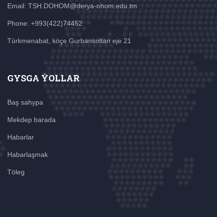
Email: TSH.DOHOM@derya-ohom.edu.tm
Phone: +993(422)74452
Türkmenabat, köçe Gurbansoltan eje 21
GYSGA ÝOLLAR
Baş sahypa
Mekdep barada
Habarlar
Habarlaşmak
Töleg