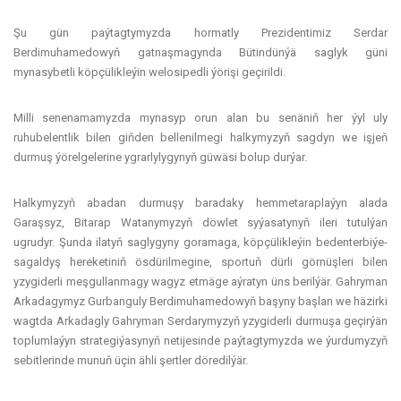
Şu gün paýtagtymyzda hormatly Prezidentimiz Serdar
Berdimuhamedowyň gatnaşmagynda Bütindünýä saglyk güni
mynasybetli köpçülikleýin welosipedli ýörişi geçirildi.
Milli senenamamyzda mynasyp orun alan bu senäniň her ýyl uly
ruhubelentlik bilen giňden bellenilmegi halkymyzyň sagdyn we işjeň
durmuş ýörelgelerine ygrarlylygynyň güwäsi bolup durýar.
Halkymyzyň abadan durmuşy baradaky hemmetaraplaýyn alada
Garaşsyz, Bitarap Watanymyzyň döwlet syýasatynyň ileri tutulýan
ugrudyr. Şunda ilatyň saglygyny goramaga, köpçülikleýin bedenterbiýe-
sagaldyş hereketiniň ösdürilmegine, sportuň dürli görnüşleri bilen
yzygiderli meşgullanmagy wagyz etmäge aýratyn üns berilýär. Gahryman
Arkadagymyz Gurbanguly Berdimuhamedowyň başyny başlan we häzirki
wagtda Arkadagly Gahryman Serdarymyzyň yzygiderli durmuşa geçirýän
toplumlaýyn strategiýasynyň netijesinde paýtagtymyzda we ýurdumyzyň
sebitlerinde munuň üçin ähli şertler döredilýär.