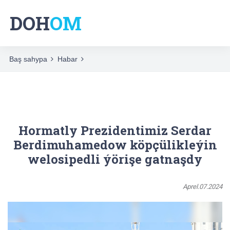
DOH
OM
Baş sahypa
Habar
Hormatly Prezidentimiz Serdar
Berdimuhamedow köpçülikleýin
welosipedli ýörişe gatnaşdy
Aprel.07.2024