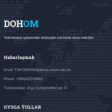
DOH
OM
Türkmenabat şäherindäki derýaçylyk orta hünär okuw mekdebi.
Habarlaşmak
Email: TSH.DOHOM@derya-ohom.edu.tm
Phone: +993(422)74452
Türkmenabat, köçe Gurbansoltan eje 21
GYSGA ÝOLLAR