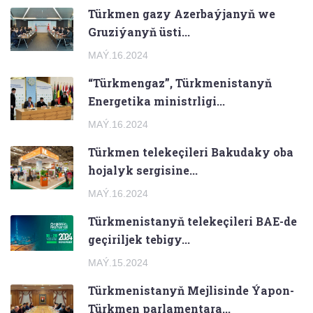
Türkmen gazy Azerbaýjanyň we
Gruziýanyň üsti...
MAÝ.16.2024
“Türkmengaz”, Türkmenistanyň
Energetika ministrligi...
MAÝ.16.2024
Türkmen telekeçileri Bakudaky oba
hojalyk sergisine...
MAÝ.16.2024
Türkmenistanyň telekeçileri BAE-de
geçiriljek tebigy...
MAÝ.15.2024
Türkmenistanyň Mejlisinde Ýapon-
Türkmen parlamentara...