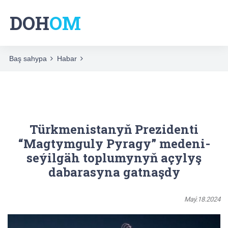
DOH
OM
Baş sahypa
Habar
Türkmenistanyň Prezidenti
“Magtymguly Pyragy” medeni-
seýilgäh toplumynyň açylyş
dabarasyna gatnaşdy
Maý.18.2024