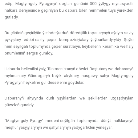
edip, Magtymguly Pyragynyň doglan gününiň 300 ýyllygy mynasybetli
halkara derejesinde geçirilýän bu dabara bilen hemmeleri tüýs ýürekden
gutlady.
Bu çäräniň geçirilýän ýerinde ýurduň döredijilik toparlarynyň aýdym-sazly
çykyşlary, edebi-sazly çeper kompozisiýalary ýaýbaňlandyryldy. Şeýle
hem seýilgäh toplumynda çeper suratlaryň, heýkelleriň, keramika we haly
önümleriniň sergisi guraldy.
Habarda bellenilişi ýaly, Türkmenistanyň döwlet Baştutany we dabaranyň
myhmanlary Gündogaryň beýik akyldary, nusgawy şahyr Magtymguly
Pyragynyň heýkeline gül desselerini goýdular.
Dabaranyň ahyrynda dürli yşyklardan we şekillerden utgaşdyrylan
şüweleň guraldy.
“Magtymguly Pyragy” medeni-seýilgäh toplumynda dünýä halklarynyň
meşhur ýaşyjylarynyň we şahyrlarynyň ýadygärlikleri ýerleşýär.