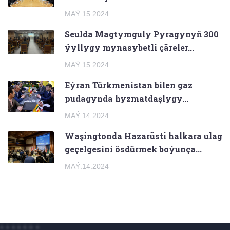
MAÝ.15.2024
Seulda Magtymguly Pyragynyň 300
ýyllygy mynasybetli çäreler...
MAÝ.15.2024
Eýran Türkmenistan bilen gaz
pudagynda hyzmatdaşlygy...
MAÝ.14.2024
Waşingtonda Hazarüsti halkara ulag
geçelgesini ösdürmek boýunça...
MAÝ.14.2024