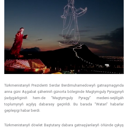
Türkmenistanyň Prezidenti Serdar Berdimuhamedowyň gatnaşmagynda
anna güni Aşgabat şäheriniň günorta böleginde Magtymguly Pyragynyň
ýadygärliginiň hem-de “Magtymguly Pyragy” medeni-seýilgäh
toplumynyň аçylyş dabarasy geçirildi. Bu barada “Watan” habarlar
gepleşigi habar berdi.
Türkmenistanyň döwlet Baştutany dabara gatnaşýanlaryň öňünde çykyş