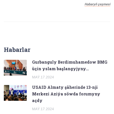
Habaryň çeşmesi
Habarlar
Gurbanguly Berdimuhamedow BMG
üçin yslam başlangyjyny...
MAÝ.17.2024
USAID Almaty şäherinde 13-nji
Merkezi Aziýa söwda forumyny
açdy
MAÝ.17.2024