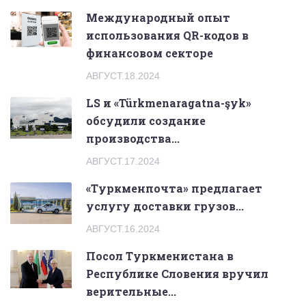
Международный опыт
использования QR-кодов в
финансовом секторе
АВГУСТ.18.2024
LS и «Türkmenaragatna-şyk»
обсудили создание
производства...
АВГУСТ.17.2024
«Туркменпочта» предлагает
услугу доставки грузов...
АВГУСТ.16.2024
Посол Туркменистана в
Республике Словения вручил
верительные...