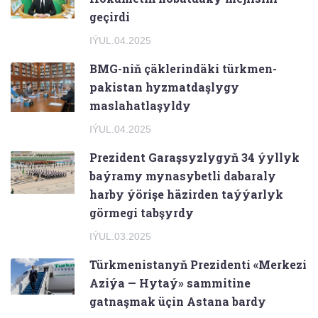
geçirdi
IÝUL.04.2025
BMG-niň çäklerindäki türkmen-
pakistan hyzmatdaşlygy
maslahatlaşyldy
IÝUL.04.2025
Prezident Garaşsyzlygyň 34 ýyllyk
baýramy mynasybetli dabaraly
harby ýörişe häzirden taýýarlyk
görmegi tabşyrdy
IÝUL.03.2025
Türkmenistanyň Prezidenti «Merkezi
Aziýa — Hytaý» sammitine
gatnaşmak üçin Astana bardy