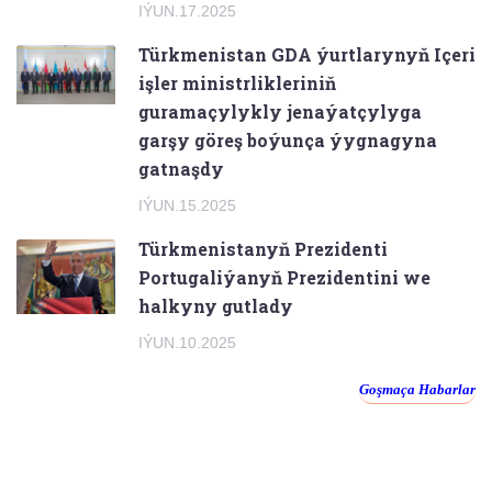
IÝUN.17.2025
Türkmenistan GDA ýurtlarynyň Içeri
işler ministrlikleriniň
guramaçylykly jenaýatçylyga
garşy göreş boýunça ýygnagyna
gatnaşdy
IÝUN.15.2025
Türkmenistanyň Prezidenti
Portugaliýanyň Prezidentini we
halkyny gutlady
IÝUN.10.2025
Goşmaça Habarlar