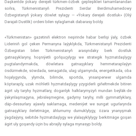
Daşkentde ýokary derejeli türkmen-özbek gepleşikleri tamamlanandan
soňra, Türkmenistanyň Prezidenti Serdar Berdimuhamedowy
Özbegistanyň ýokary döwlet sylagy — «Ýokary derejeli dostluk» (Oliý
Darajali Dustlik) ordeni bilen sylaglamak dabarasy boldy.
«Türkmenistan» gazetiniň elektron neşirinde habar berlişi ýaly, özbek
Lideriniň gol çeken Permanyna laýyklykda, Türkmenistanyň Prezidenti
Özbegistan bilen Türkmenistanyň arasyndaky berk dostluk
gatnaşyklaryny, hoşniýetli goňşuçylygy we strategik hyzmatdaşlygy
pugtalandyrmakda, döwletara gatnaşyklary hemmetaraplaýyn
ösdürmekde, söwdada, senagatda, ulag ulgamynda, energetikada, oba
hojalygynda, ylymda, bilimde, sportda, ynsanperwer ulgamda
köptaraply, uzak möhletli hyzmatdaşlygy yzygiderli giňeltmekde bitiren
ägirt uly taryhy hyzmatlary, doganlyk halklarymyzyň mundan beýläk-de
ýakynlaşmagyna, jebisleşmegine, gadymy taryhy, milli gymmatlyklary,
däp-dessurlary aýawly saklamaga, medeniýet we sungat ugurlarynda
gatnaşyklary ilerletmäge, ählumumy durnuklylygy, özara ynanyşmak
ýagdaýyny, sebitde hyzmatdaşlygy we ylalaşyklylygy berkitmäge goşan
ägirt uly goşandy üçin bu abraýly sylaga mynasyp boldy.