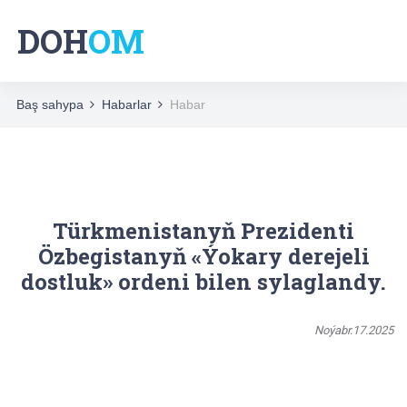
DOH
OM
Baş sahypa
Habarlar
Habar
Türkmenistanyň Prezidenti
Özbegistanyň «Ýokary derejeli
dostluk» ordeni bilen sylaglandy.
Noýabr.17.2025