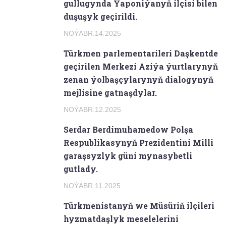
gullugynda Ýaponiýanyň ilçisi bilen
duşuşyk geçirildi.
NOÝABR.14.2025
Türkmen parlementarileri Daşkentde
geçirilen Merkezi Aziýa ýurtlarynyň
zenan ýolbaşçylarynyň dialogynyň
mejlisine gatnaşdylar.
NOÝABR.12.2025
Serdar Berdimuhamedow Polşa
Respublikasynyň Prezidentini Milli
garaşsyzlyk güni mynasybetli
gutlady.
NOÝABR.11.2025
Türkmenistanyň we Müsüriň ilçileri
hyzmatdaşlyk meselelerini