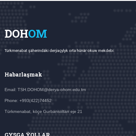
DOH
OM
Türkmenabat şäherindäki derýaçylyk orta hünär okuw mekdebi.
Habarlaşmak
Email: TSH.DOHOM@derya-ohom.edu.tm
Phone: +993(422)74452
Türkmenabat, köçe Gurbansoltan eje 21
GYSGA ÝOLLAR