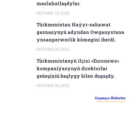
maslahatlaşdylar.
NOÝABR.10.2025
Türkmenistan Haýyr-sahawat
gaznasynyň adyndan Owganystana
ynsanperwerlik kömegini iberdi.
NOÝABR.06.2025
Türkmenistanyň ilçisi «Euronews»
kompaniýasynyň direktorlar
geňeşiniň başlygy bilen duşuşdy.
NOÝABR.06.2025
Goşmaça Habarlar