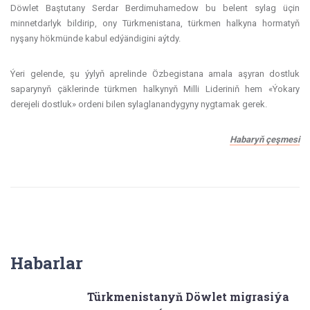
Döwlet Baştutany Serdar Berdimuhamedow bu belent sylag üçin
minnetdarlyk bildirip, ony Türkmenistana, türkmen halkyna hormatyň
nyşany hökmünde kabul edýändigini aýtdy.
Ýeri gelende, şu ýylyň aprelinde Özbegistana amala aşyran dostluk
saparynyň çäklerinde türkmen halkynyň Milli Lideriniň hem «Ýokary
derejeli dostluk» ordeni bilen sylaglanandygyny nygtamak gerek.
Habaryň çeşmesi
Habarlar
Türkmenistanyň Döwlet migrasiýa