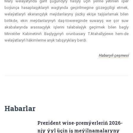
Mary welaýatynda gant şugundyry hasyly üçin ýerine ýetirilen işler
boýunça hasaplaşyklaryň wagtynda geçirilmegine gözegçiligi etmek,
welaýatlaryň ekerançylyk meýdanlaryny ýazky ekişe taýýarlamak bilen
birlikde, ekin meýdanlarynyň daş-töwereginde suwaryş we şor suw
akabalarynda arassaçylyk işlerini talabalaýyk geçirmek bilen bagly
Ministrler Kabinetiniň Başlygynyň orunbasary T.Atahallyýewe hem-de
welaýatlaryň häkimlerine anyk tabşyryklary berdi.
Habaryň çeşmesi
Habarlar
Prezident wise-premýerleriň 2026-
njy ýyl üçin iş meýilnamalaryny