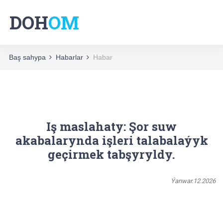
DOH
OM
Baş sahypa
Habarlar
Habar
Iş maslahaty: Şor suw
akabalarynda işleri talabalaýyk
geçirmek tabşyryldy.
Ýanwar.12.2026