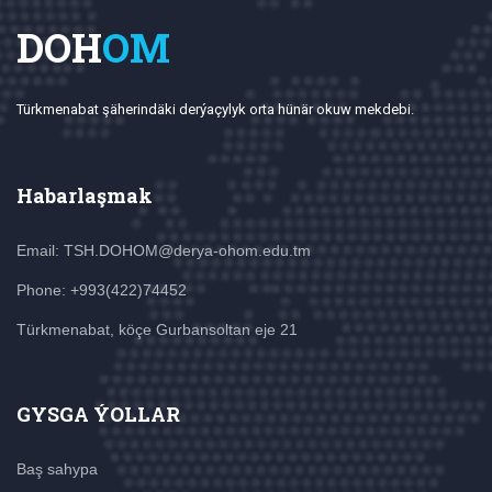
DOH
OM
Türkmenabat şäherindäki derýaçylyk orta hünär okuw mekdebi.
Habarlaşmak
Email: TSH.DOHOM@derya-ohom.edu.tm
Phone: +993(422)74452
Türkmenabat, köçe Gurbansoltan eje 21
GYSGA ÝOLLAR
Baş sahypa