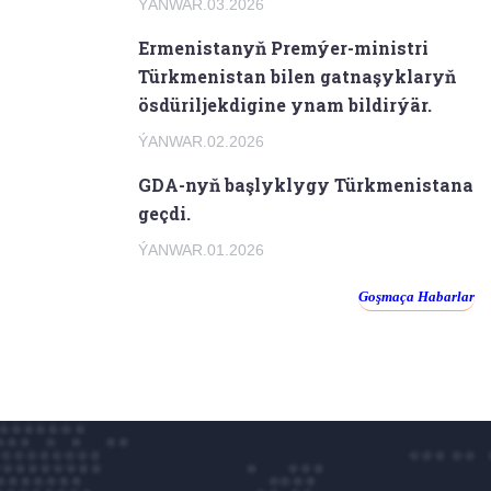
ÝANWAR.03.2026
Ermenistanyň Premýer-ministri
Türkmenistan bilen gatnaşyklaryň
ösdüriljekdigine ynam bildirýär.
ÝANWAR.02.2026
GDA-nyň başlyklygy Türkmenistana
geçdi.
ÝANWAR.01.2026
Goşmaça Habarlar