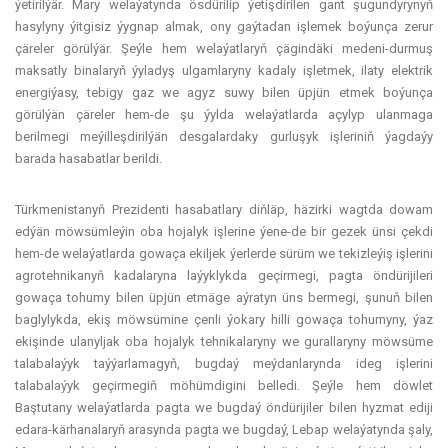
ýetirilýär. Mary welaýatynda ösdürilip ýetişdirilen gant şugundyrynyň
hasylyny ýitgisiz ýygnap almak, ony gaýtadan işlemek boýunça zerur
çäreler görülýär. Şeýle hem welaýatlaryň çägindäki medeni-durmuş
maksatly binalaryň ýyladyş ulgamlaryny kadaly işletmek, ilaty elektrik
energiýasy, tebigy gaz we agyz suwy bilen üpjün etmek boýunça
görülýän çäreler hem-de şu ýylda welaýatlarda açylyp ulanmaga
berilmegi meýilleşdirilýän desgalardaky gurluşyk işleriniň ýagdaýy
barada hasabatlar berildi.
Türkmenistanyň Prezidenti hasabatlary diňläp, häzirki wagtda dowam
edýän möwsümleýin oba hojalyk işlerine ýene-de bir gezek ünsi çekdi
hem-de welaýatlarda gowaça ekiljek ýerlerde sürüm we tekizleýiş işlerini
agrotehnikanyň kadalaryna laýyklykda geçirmegi, pagta öndürijileri
gowaça tohumy bilen üpjün etmäge aýratyn üns bermegi, şunuň bilen
baglylykda, ekiş möwsümine çenli ýokary hilli gowaça tohumyny, ýaz
ekişinde ulanyljak oba hojalyk tehnikalaryny we gurallaryny möwsüme
talabalaýyk taýýarlamagyň, bugdaý meýdanlarynda ideg işlerini
talabalaýyk geçirmegiň möhümdigini belledi. Şeýle hem döwlet
Baştutany welaýatlarda pagta we bugdaý öndürijiler bilen hyzmat ediji
edara-kärhanalaryň arasynda pagta we bugdaý, Lebap welaýatynda şaly,