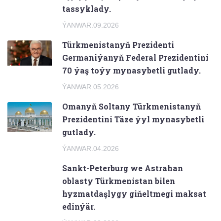
tassyklady.
ÝANWAR.09.2026
Türkmenistanyň Prezidenti
Germaniýanyň Federal Prezidentini
70 ýaş toýy mynasybetli gutlady.
ÝANWAR.05.2026
Omanyň Soltany Türkmenistanyň
Prezidentini Täze ýyl mynasybetli
gutlady.
ÝANWAR.04.2026
Sankt-Peterburg we Astrahan
oblasty Türkmenistan bilen
hyzmatdaşlygy giňeltmegi maksat
edinýär.