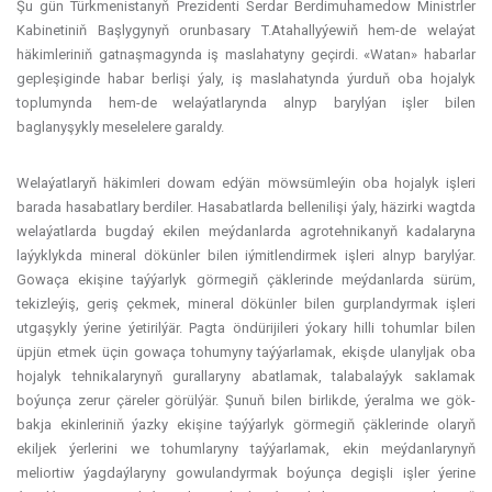
Şu gün Türkmenistanyň Prezidenti Serdar Berdimuhamedow Ministrler
Kabinetiniň Başlygynyň orunbasary T.Atahallyýewiň hem-de welaýat
häkimleriniň gatnaşmagynda iş maslahatyny geçirdi. «Watan» habarlar
gepleşiginde habar berlişi ýaly, iş maslahatynda ýurduň oba hojalyk
toplumynda hem-de welaýatlarynda alnyp barylýan işler bilen
baglanyşykly meselelere garaldy.
Welaýatlaryň häkimleri dowam edýän möwsümleýin oba hojalyk işleri
barada hasabatlary berdiler. Hasabatlarda bellenilişi ýaly, häzirki wagtda
welaýatlarda bugdaý ekilen meýdanlarda agrotehnikanyň kadalaryna
laýyklykda mineral dökünler bilen iýmitlendirmek işleri alnyp barylýar.
Gowaça ekişine taýýarlyk görmegiň çäklerinde meýdanlarda sürüm,
tekizleýiş, geriş çekmek, mineral dökünler bilen gurplandyrmak işleri
utgaşykly ýerine ýetirilýär. Pagta öndürijileri ýokary hilli tohumlar bilen
üpjün etmek üçin gowaça tohumyny taýýarlamak, ekişde ulanyljak oba
hojalyk tehnikalarynyň gurallaryny abatlamak, talabalaýyk saklamak
boýunça zerur çäreler görülýär. Şunuň bilen birlikde, ýeralma we gök-
bakja ekinleriniň ýazky ekişine taýýarlyk görmegiň çäklerinde olaryň
ekiljek ýerlerini we tohumlaryny taýýarlamak, ekin meýdanlarynyň
meliortiw ýagdaýlaryny gowulandyrmak boýunça degişli işler ýerine