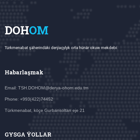
DOH
OM
Türkmenabat şäherindäki derýaçylyk orta hünär okuw mekdebi.
Habarlaşmak
Email: TSH.DOHOM@derya-ohom.edu.tm
Phone: +993(422)74452
Türkmenabat, köçe Gurbansoltan eje 21
GYSGA ÝOLLAR