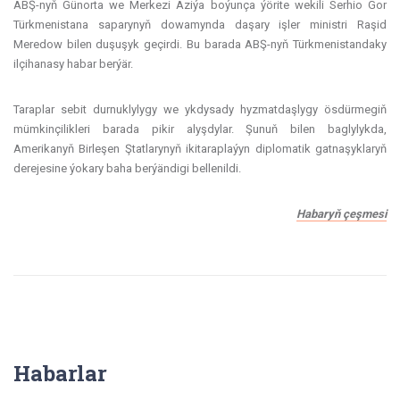
ABŞ-nyň Günorta we Merkezi Aziýa boýunça ýörite wekili Serhio Gor
Türkmenistana saparynyň dowamynda daşary işler ministri Raşid
Meredow bilen duşuşyk geçirdi. Bu barada ABŞ-nyň Türkmenistandaky
ilçihanasy habar berýär.
Taraplar sebit durnuklylygy we ykdysady hyzmatdaşlygy ösdürmegiň
mümkinçilikleri barada pikir alyşdylar. Şunuň bilen baglylykda,
Amerikanyň Birleşen Ştatlarynyň ikitaraplaýyn diplomatik gatnaşyklaryň
derejesine ýokary baha berýändigi bellenildi.
Habaryň çeşmesi
Habarlar