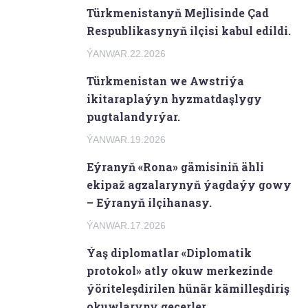
Türkmenistanyň Mejlisinde Çad
Respublikasynyň ilçisi kabul edildi.
ÝANWAR.22.2026
Türkmenistan we Awstriýa
ikitaraplaýyn hyzmatdaşlygy
pugtalandyrýar.
ÝANWAR.19.2026
Eýranyň «Rona» gämisiniň ähli
ekipaž agzalarynyň ýagdaýy gowy
– Eýranyň ilçihanasy.
ÝANWAR.17.2026
Ýaş diplomatlar «Diplomatik
protokol» atly okuw merkezinde
ýöriteleşdirilen hünär kämilleşdiriş
okuwlaryny geçerler.