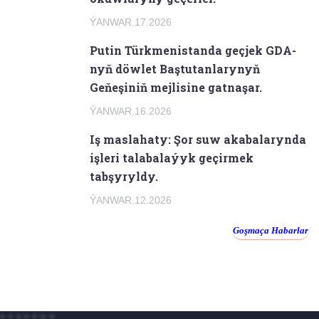
ÝANWAR.17.2026
Putin Türkmenistanda geçjek GDA-
nyň döwlet Baştutanlarynyň
Geňeşiniň mejlisine gatnaşar.
ÝANWAR.16.2026
Iş maslahaty: Şor suw akabalarynda
işleri talabalaýyk geçirmek
tabşyryldy.
ÝANWAR.12.2026
Goşmaça Habarlar