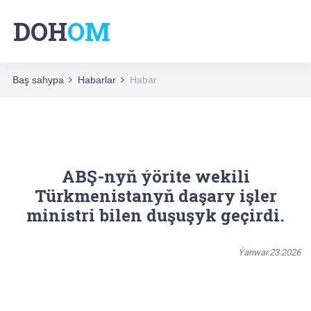
DOH
OM
Baş sahypa
Habarlar
Habar
ABŞ-nyň ýörite wekili
Türkmenistanyň daşary işler
ministri bilen duşuşyk geçirdi.
Ýanwar.23.2026