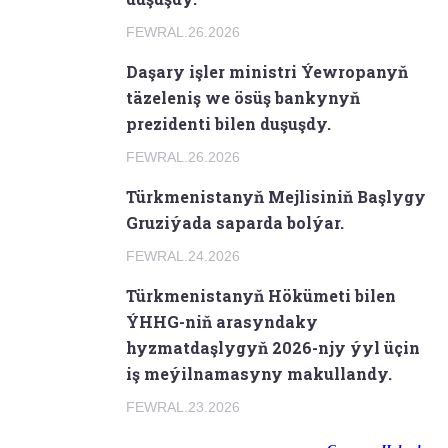
FEWRAL.26.2026
Daşary işler ministri Ýewropanyň
täzeleniş we ösüş bankynyň
prezidenti bilen duşuşdy.
FEWRAL.26.2026
Türkmenistanyň Mejlisiniň Başlygy
Gruziýada saparda bolýar.
FEWRAL.24.2026
Türkmenistanyň Hökümeti bilen
ÝHHG-niň arasyndaky
hyzmatdaşlygyň 2026-njy ýyl üçin
iş meýilnamasyny makullandy.
FEWRAL.23.2026