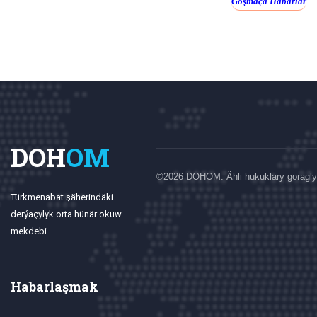
Goşmaça Habarlar
DOH
OM
©
2026 DOHOM. Ähli hukuklary goragly
Türkmenabat şäherindäki
derýaçylyk orta hünär okuw
mekdebi.
Habarlaşmak