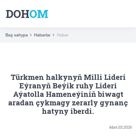
DOH
OM
Baş sahypa
Habarlar
Habar
Türkmen halkynyň Milli Lideri
Eýranyň Beýik ruhy Lideri
Aýatolla Hameneýiniň biwagt
aradan çykmagy zerarly gynanç
hatyny iberdi.
Mart.03.2026