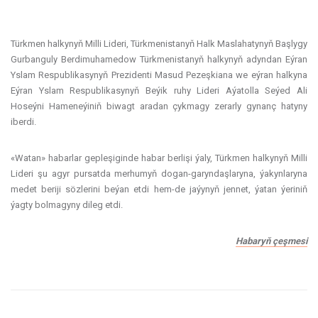
Türkmen halkynyň Milli Lideri, Türkmenistanyň Halk Maslahatynyň Başlygy
Gurbanguly Berdimuhamedow Türkmenistanyň halkynyň adyndan Eýran
Yslam Respublikasynyň Prezidenti Masud Pezeşkiana we eýran halkyna
Eýran Yslam Respublikasynyň Beýik ruhy Lideri Aýatolla Seýed Ali
Hoseýni Hameneýiniň biwagt aradan çykmagy zerarly gynanç hatyny
iberdi.
«Watan» habarlar gepleşiginde habar berlişi ýaly, Türkmen halkynyň Milli
Lideri şu agyr pursatda merhumyň dogan-garyndaşlaryna, ýakynlaryna
medet beriji sözlerini beýan etdi hem-de jaýynyň jennet, ýatan ýeriniň
ýagty bolmagyny dileg etdi.
Habaryň çeşmesi