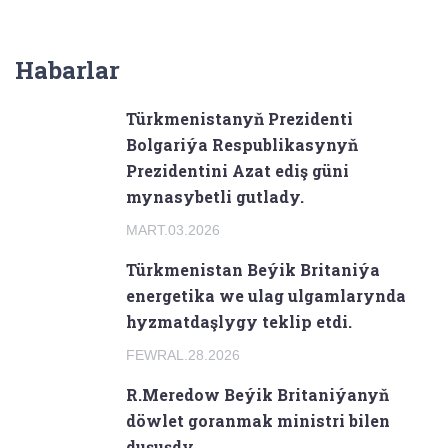
Habarlar
Türkmenistanyň Prezidenti
Bolgariýa Respublikasynyň
Prezidentini Azat ediş güni
mynasybetli gutlady.
MART.03.2026
Türkmenistan Beýik Britaniýa
energetika we ulag ulgamlarynda
hyzmatdaşlygy teklip etdi.
FEWRAL.28.2026
R.Meredow Beýik Britaniýanyň
döwlet goranmak ministri bilen
duşuşdy.