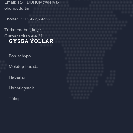
Email: TSH.DOHOM@derya-
ohom.edu.tm
Phone: +993(422)74452
Türkmenabat, köçe
Gurbansoltan eje 21
GYSGA ÝOLLAR
Baş sahypa
Mekdep barada
Habarlar
Habarlaşmak
Töleg