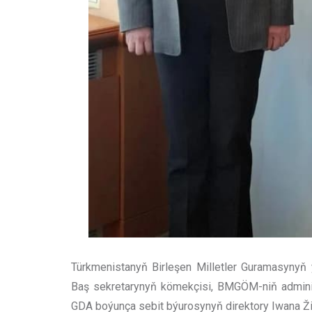
Türkmenistanyň Birleşen Milletler Guramasynyň
Baş sekretarynyň kömekçisi, BMGÖM-niň admi
GDA boýunça sebit býurosynyň direktory Iwana Ži