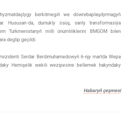
n hyzmatdaşlygy berkitmegiň we döwrebaplaşdyrmagyň
ar. Hususan-da, durnukly ösüş, sanly transformasiýa
em Türkmenistanyň milli önümliliklerini BMGÖM bilen
a deglip geçildi.
Prezidenti Serdar Berdimuhamedowyň 6-njy martda Wepa
daky Hemişelik wekili wezipesine bellemek hakyndaky
Habaryň çeşmesi