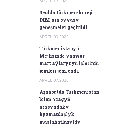
APREL.13.2026
Seulda türkmen-koreý
DIM-ara syýasy
geňeşmeler geçirildi.
APREL.09.2026
Türkmenistanyň
Mejlisinde ýanwar —
mart aýlarynyň işleriniň
jemleri jemlendi.
APREL.07.2026
Aşgabatda Türkmenistan
bilen Yragyň
arasyndaky
hyzmatdaşlyk
maslahatlaşyldy.