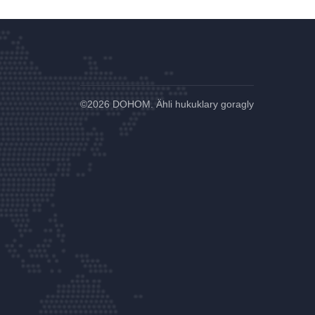
©
2026 DOHOM. Ähli hukuklary goragly