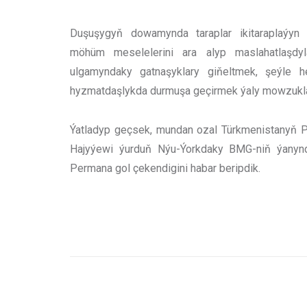
Duşuşygyň dowamynda taraplar ikitaraplaýy
möhüm meselelerini ara alyp maslahatlaşdyl
ulgamyndaky gatnaşyklary giňeltmek, şeýle h
hyzmatdaşlykda durmuşa geçirmek ýaly mowzuklar
Ýatladyp geçsek, mundan ozal Türkmenistanyň 
Hajyýewi ýurduň Nýu-Ýorkdaky BMG-niň ýanyn
Permana gol çekendigini habar beripdik.