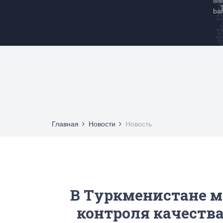
Me
ba
Главная
Новости
Новость
В Туркменистане 
контроля качества