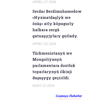
APREL.07.2026
Serdar Berdimuhamedow
«Hyzmatdaşlyk we
ösüş» atly köpugurly
halkara sergä
gatnaşyjylary gutlady.
APREL.02.2026
Türkmenistanyň we
Mongoliýanyň
parlamentara dostluk
toparlarynyň ilkinji
duşuşygy geçirildi.
MART.31.2026
Goşmaça Habarlar