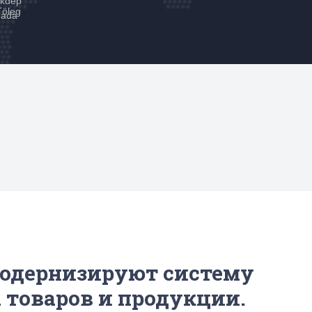
kdep
Töleg
rada
модернизируют систему
 товаров и продукции.