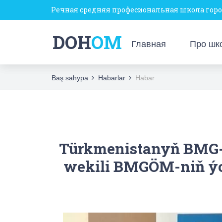
Türkmenabat şäherindäki derýaçylyk orta hün
Речная средняя професиональная школа гор
DOH
DOH
OM
OM
Baş sahypa
Главная
Про шк
Mekde
Baş sahypa
Habarlar
Habar
Türkmenistanyň BMG-
wekili BMGÖM-niň ýol