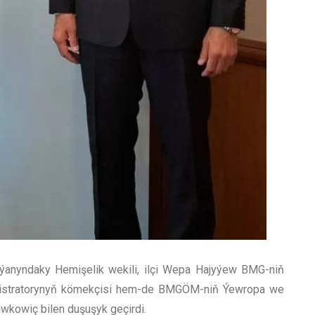
 ýanyndaky Hemişelik wekili, ilçi Wepa Hajyýew BMG-niň
nistratorynyň kömekçisi hem-de BMGÖM-niň Ýewropa we
wkowiç bilen duşuşyk geçirdi.