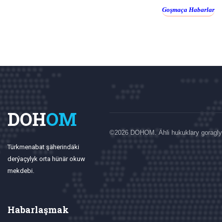
Goşmaça Habarlar
DOH
OM
©
2026 DOHOM. Ähli hukuklary goragly
Türkmenabat şäherindäki
derýaçylyk orta hünär okuw
mekdebi.
Habarlaşmak