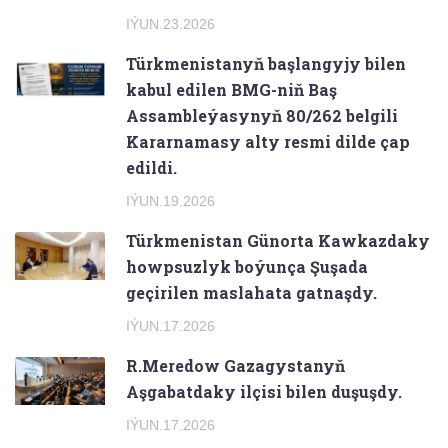
IÝUN.23.2026
Türkmenistanyň başlangyjy bilen
kabul edilen BMG-niň Baş
Assambleýasynyň 80/262 belgili
Kararnamasy alty resmi dilde çap
edildi.
IÝUN.19.2026
Türkmenistan Günorta Kawkazdaky
howpsuzlyk boýunça Şuşada
geçirilen maslahata gatnaşdy.
IÝUN.17.2026
R.Meredow Gazagystanyň
Aşgabatdaky ilçisi bilen duşuşdy.
IÝUN.17.2026