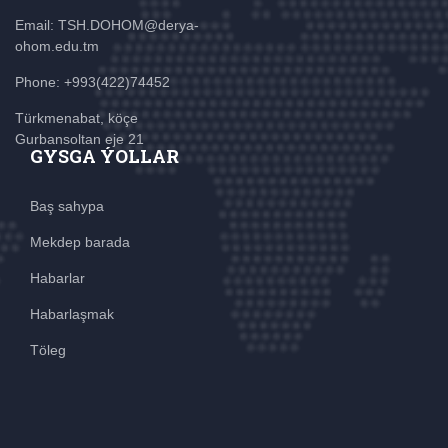
Email: TSH.DOHOM@derya-
ohom.edu.tm
Phone: +993(422)74452
Türkmenabat, köçe
Gurbansoltan eje 21
GYSGA ÝOLLAR
Baş sahypa
Mekdep barada
Habarlar
Habarlaşmak
Töleg