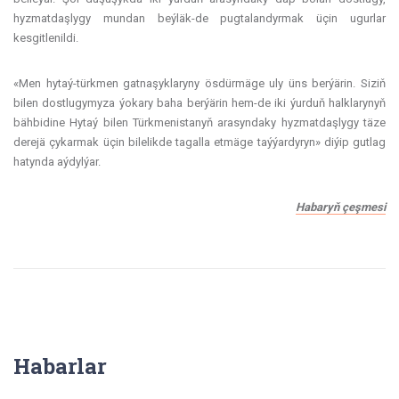
hyzmatdaşlygy mundan beýläk-de pugtalandyrmak üçin ugurlar
kesgitlenildi.
«Men hytaý-türkmen gatnaşyklaryny ösdürmäge uly üns berýärin. Siziň
bilen dostlugymyza ýokary baha berýärin hem-de iki ýurduň halklarynyň
bähbidine Hytaý bilen Türkmenistanyň arasyndaky hyzmatdaşlygy täze
derejä çykarmak üçin bilelikde tagalla etmäge taýýardyryn» diýip gutlag
hatynda aýdylýar.
Habaryň çeşmesi
Habarlar