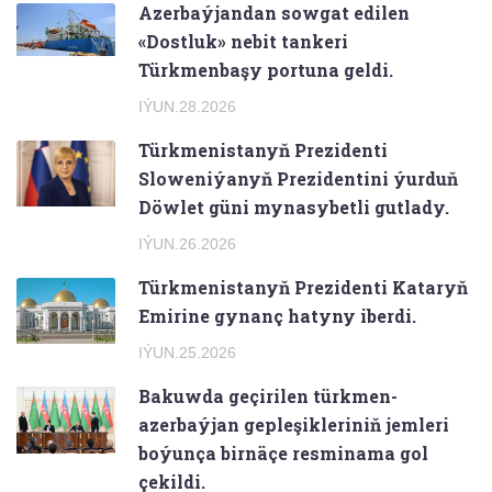
Azerbaýjandan sowgat edilen
«Dostluk» nebit tankeri
Türkmenbaşy portuna geldi.
IÝUN.28.2026
Türkmenistanyň Prezidenti
Sloweniýanyň Prezidentini ýurduň
Döwlet güni mynasybetli gutlady.
IÝUN.26.2026
Türkmenistanyň Prezidenti Kataryň
Emirine gynanç hatyny iberdi.
IÝUN.25.2026
Bakuwda geçirilen türkmen-
azerbaýjan gepleşikleriniň jemleri
boýunça birnäçe resminama gol
çekildi.