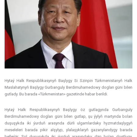
Hytaý Halk Respublikasynyň Başlygy Si Szinpin Türkmenistanyň Halk
Maslahatynyň Başlygy Gurbanguly Berdimuhamedowy doglan güni bilen
gutlady. Bu barada «Türkmenistan» gazetinde habar berildi.
Hytaý Halk Respublikasynyň Başlygy öz gutlagynda Gurbanguly
Berdimuhamedowy doglan güni bilen gutlap, şu ýylyň martynda bolan
duşuşykda iki ýurduň arasynda dürli ulgamlardaky hyzmatdaşlygyň
meseleleri barada pikir alşylyp, ylalaşyklaryň gazanylandygy barada
belleýär. Şol duşuşykda iki ýurduň arasyndaky däp bolan dostlugy,