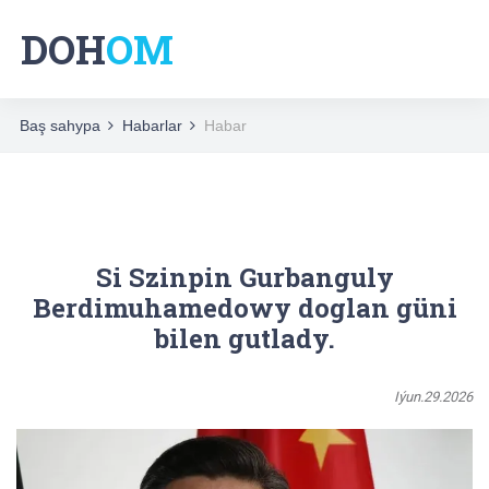
DOH
OM
Baş sahypa
Habarlar
Habar
Si Szinpin Gurbanguly
Berdimuhamedowy doglan güni
bilen gutlady.
Iýun.29.2026