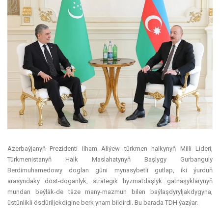
Azerbaýjanyň Prezidenti Ilham Aliýew türkmen halkynyň Milli Lideri,
Türkmenistanyň Halk Maslahatynyň Başlygy Gurbanguly
Berdimuhamedowy doglan güni mynasybetli gutlap, iki ýurduň
arasyndaky dost-doganlyk, strategik hyzmatdaşlyk gatnaşyklarynyň
mundan beýläk-de täze many-mazmun bilen baýlaşdyryljakdygyna,
üstünlikli ösdüriljekdigine berk ynam bildirdi. Bu barada TDH ýazýar.