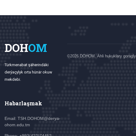
DOH
OM
©
2026 DOHOM. Ähli hukuklary goragly
Türkmenabat şäherindäki
derýaçylyk orta hünär okuw
mekdebi.
Habarlaşmak
Email: TSH.DOHOM@derya-
ohom.edu.tm
Phone: +993(422)74452