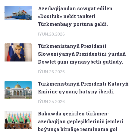
Azerbaýjandan sowgat edilen
«Dostluk» nebit tankeri
Türkmenbaşy portuna geldi.
IÝUN.28.2026
Türkmenistanyň Prezidenti
Sloweniýanyň Prezidentini ýurduň
Döwlet güni mynasybetli gutlady.
IÝUN.26.2026
Türkmenistanyň Prezidenti Kataryň
Emirine gynanç hatyny iberdi.
IÝUN.25.2026
Bakuwda geçirilen türkmen-
azerbaýjan gepleşikleriniň jemleri
boýunça birnäçe resminama gol