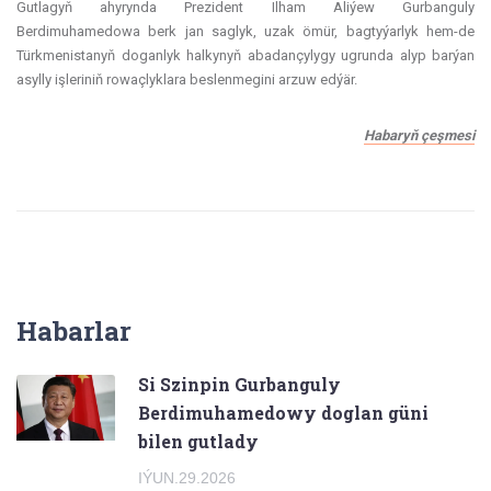
Gutlagyň ahyrynda Prezident Ilham Aliýew Gurbanguly
Berdimuhamedowa berk jan saglyk, uzak ömür, bagtyýarlyk hem-de
Türkmenistanyň doganlyk halkynyň abadançylygy ugrunda alyp barýan
asylly işleriniň rowaçlyklara beslenmegini arzuw edýär.
Habaryň çeşmesi
Habarlar
Si Szinpin Gurbanguly
Berdimuhamedowy doglan güni
bilen gutlady
IÝUN.29.2026