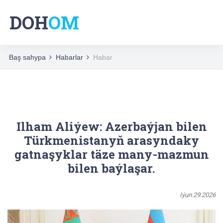
DOH
OM
Baş sahypa
Habarlar
Habar
Ilham Aliýew: Azerbaýjan bilen
Türkmenistanyň arasyndaky
gatnaşyklar täze many-mazmun
bilen baýlaşar.
Iýun.29.2026