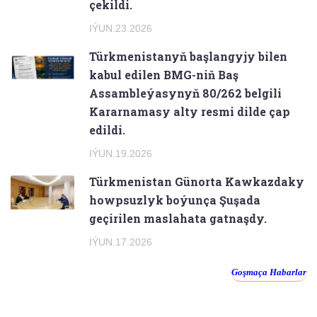
çekildi.
IÝUN.23.2026
Türkmenistanyň başlangyjy bilen
kabul edilen BMG-niň Baş
Assambleýasynyň 80/262 belgili
Kararnamasy alty resmi dilde çap
edildi.
IÝUN.19.2026
Türkmenistan Günorta Kawkazdaky
howpsuzlyk boýunça Şuşada
geçirilen maslahata gatnaşdy.
IÝUN.17.2026
Goşmaça Habarlar