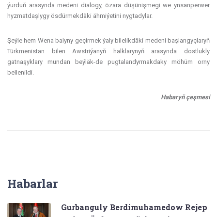
ýurduň arasynda medeni dialogy, özara düşünişmegi we ynsanperwer
hyzmatdaşlygy ösdürmekdäki ähmiýetini nygtadylar.
Şeýle hem Wena balyny geçirmek ýaly bilelikdäki medeni başlangyçlaryň
Türkmenistan bilen Awstriýanyň halklarynyň arasynda dostlukly
gatnaşyklary mundan beýläk-de pugtalandyrmakdaky möhüm orny
bellenildi.
Habaryň çeşmesi
Habarlar
Gurbanguly Berdimuhamedow Rejep