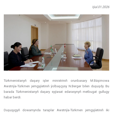
Iýul.01.2026
Türkmenistanyň daşary işler ministriniň orunbasary M.Bäşimowa
Awstriýa-Türkmen jemgyýetiniň ýolbaşçysy N.Berger bilen duşuşdy. Bu
barada Türkmenistanyň daşary syýasat edarasynyň metbugat gullugy
habar berdi.
Duşuşygyň dowamynda taraplar Awstriýa-Türkmen jemgyýetiniň iki