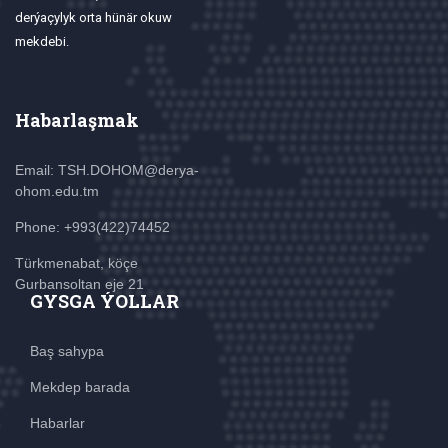
derýaçylyk orta hünär okuw
mekdebi.
Habarlaşmak
Email: TSH.DOHOM@derya-
ohom.edu.tm
Phone: +993(422)74452
Türkmenabat, köçe
Gurbansoltan eje 21
GYSGA ÝOLLAR
Baş sahypa
Mekdep barada
Habarlar