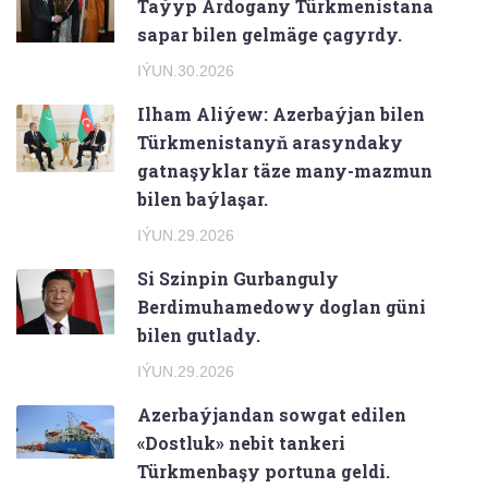
Taýyp Ärdogany Türkmenistana
sapar bilen gelmäge çagyrdy.
IÝUN.30.2026
Ilham Aliýew: Azerbaýjan bilen
Türkmenistanyň arasyndaky
gatnaşyklar täze many-mazmun
bilen baýlaşar.
IÝUN.29.2026
Si Szinpin Gurbanguly
Berdimuhamedowy doglan güni
bilen gutlady.
IÝUN.29.2026
Azerbaýjandan sowgat edilen
«Dostluk» nebit tankeri
Türkmenbaşy portuna geldi.