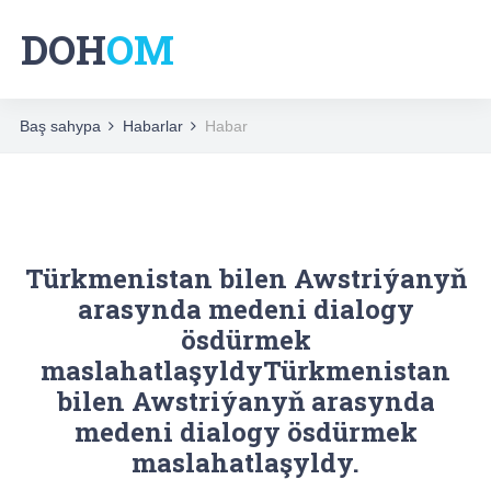
DOH
OM
Baş sahypa
Habarlar
Habar
Türkmenistan bilen Awstriýanyň
arasynda medeni dialogy
ösdürmek
maslahatlaşyldyTürkmenistan
bilen Awstriýanyň arasynda
medeni dialogy ösdürmek
maslahatlaşyldy.