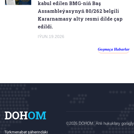
kabul edilen BMG-niň Baş
Assambleýasynyň 80/262 belgili
Kararnamasy alty resmi dilde çap
edildi.
IÝUN.19.2026
Goşmaça Habarlar
DOH
OM
©
2026 DOHOM. Ähli hukuklary goragly
Türkmenabat şäherindäki