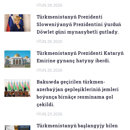
IÝUN.28.2026
Türkmenistanyň Prezidenti
Sloweniýanyň Prezidentini ýurduň
Döwlet güni mynasybetli gutlady.
IÝUN.26.2026
Türkmenistanyň Prezidenti Kataryň
Emirine gynanç hatyny iberdi.
IÝUN.25.2026
Bakuwda geçirilen türkmen-
azerbaýjan gepleşikleriniň jemleri
boýunça birnäçe resminama gol
çekildi.
IÝUN.23.2026
Türkmenistanyň başlangyjy bilen