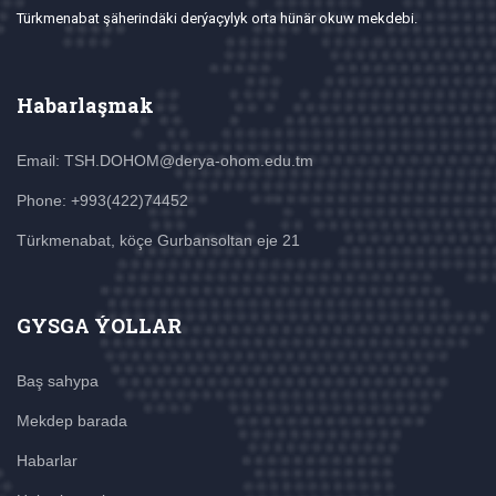
Türkmenabat şäherindäki derýaçylyk orta hünär okuw mekdebi.
Habarlaşmak
Email: TSH.DOHOM@derya-ohom.edu.tm
Phone: +993(422)74452
Türkmenabat, köçe Gurbansoltan eje 21
GYSGA ÝOLLAR
Baş sahypa
Mekdep barada
Habarlar