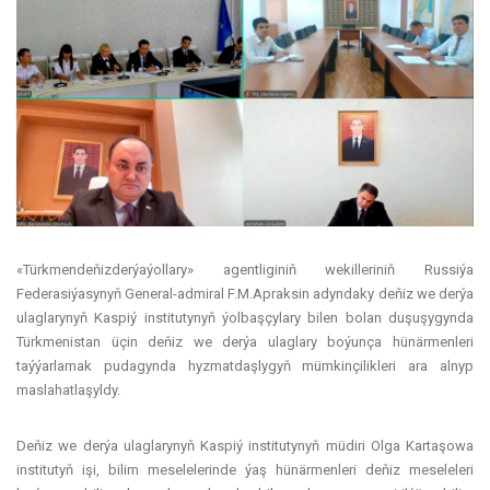
«Türkmendeňizderýaýollary» agentliginiň wekilleriniň Russiýa
Federasiýasynyň General-admiral F.M.Apraksin adyndaky deňiz we derýa
ulaglarynyň Kaspiý institutynyň ýolbaşçylary bilen bolan duşuşygynda
Türkmenistan üçin deňiz we derýa ulaglary boýunça hünärmenleri
taýýarlamak pudagynda hyzmatdaşlygyň mümkinçilikleri ara alnyp
maslahatlaşyldy.
Deňiz we derýa ulaglarynyň Kaspiý institutynyň müdiri Olga Kartaşowa
institutyň işi, bilim meselelerinde ýaş hünärmenleri deňiz meseleleri