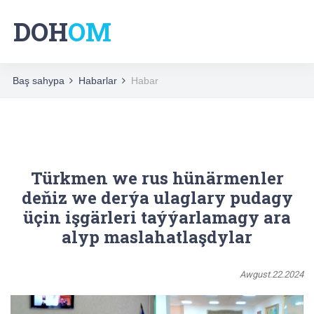
DOH
OM
Baş sahypa
Habarlar
Habar
Türkmen we rus hünärmenler
deňiz we derýa ulaglary pudagy
üçin işgärleri taýýarlamagy ara
alyp maslahatlaşdylar
Awgust.22.2024