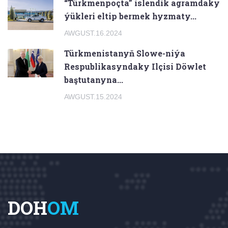
“Türkmenpoçta” islendik agramdaky
ýükleri eltip bermek hyzmaty...
AWGUST.16.2024
Türkmenistanyň Slowe-niýa
Respublikasyndaky Ilçisi Döwlet
baştutanyna...
AWGUST.15.2024
DOH
OM