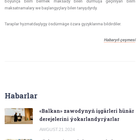
boýunça bilim bermek maksady bilen durmuşa geçirilýän bilim
maksatnamalary we başlangyçlary bilen tanyşdyrdy.
Taraplar hyzmatdaşlygy ösdürmäge özara gyzyklanma bildirdiler.
Habaryň çeşmesi
Habarlar
«Balkan» zawodynyň işgärleri hünär
derejelerini ýokarlandyrýarlar
AWGUST.21.2024