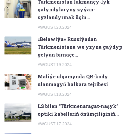
Türkmenistan lukmançy-lyk
galyndylaryny zyýan-
syzlandyrmak üçin...
AWGUST.20.2024
«Belawiýa» Russiýadan
Türkmenistana we yzyna gaýdyp
gelýän birnäçe...
AWGUST.19.2024
Maliýe ulgamynda QR-kody
ulanmagyň halkara tejribesi
AWGUST.18.2024
LS bilen “Türkmenaragat-naşyk”
optiki kabelleriň önümçiliginiň...
AWGUST.17.2024